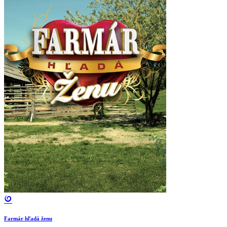
Farmár hľadá ženu