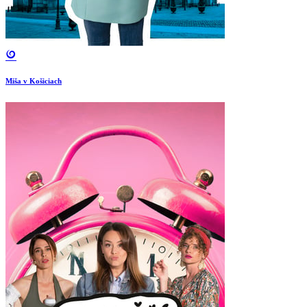
Miša v Košiciach