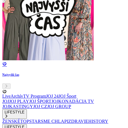
Najvyšší čas
Live
Archív
TV Program
JOJ 24
JOJ Šport
JOJ
JOJ PLAY
JOJ ŠPORT
JOJKO
NADÁCIA TV
JOJ
KASTINGY
JOJ CZ
JOJ GROUP
LIFESTYLE
ŽENSKÉ
TOPSTAR
SME CHLAPI
ZDRAVIE
HISTORY
LIFESTYLE