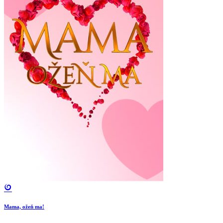
Mama, ožeň ma!