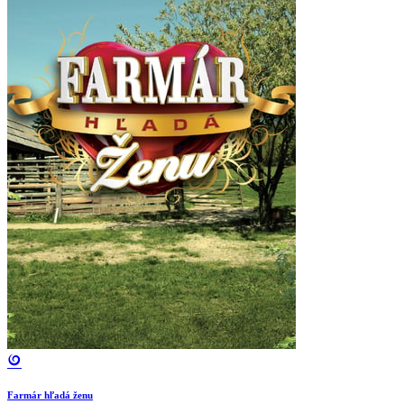
Farmár hľadá ženu