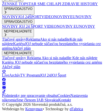
ŽENSKÉ
TOPSTAR
SME CHLAPI
ZDRAVIE
HISTORY
SPRAVODAJSTVO
NOVINY
JOJ 24
ŠPORT
VIDEONOVINY
EUNOVINY
SPRAVODAJSTVO
NOVINY
JOJ 24
ŠPORT
VIDEONOVINY
EUNOVINY
NEPREHLIADNITE
Tlačové správy
Reklama
Ako si nás naladíte
Kde nás
nájdete
Kariéra
JOJ nebude súčasťou bezplatného vysielania cez
anténu
Akčný plán
NEPREHLIADNITE
Tlačové správy
Reklama
Ako si nás naladíte
Kde nás nájdete
Kariéra
JOJ nebude súčasťou bezplatného vysielania cez anténu
Akčný plán
Live
Archív
TV Program
JOJ 24
JOJ Šport
Podmienky pre spracovanie obsahu
Cookies
Nastavenia
súkromia
Sme členom IAB Slovakia
Kontakt
© Copyright 2026 Slovenská produkčná, a.s.
Webdesign by
Kennymax
•
Technology by
eFabrica