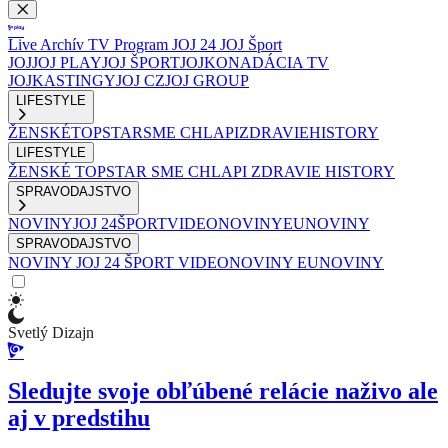
Live
Archív
TV Program
JOJ 24
JOJ Šport
JOJ
JOJ PLAY
JOJ ŠPORT
JOJKO
NADÁCIA TV
JOJ
KASTINGY
JOJ CZ
JOJ GROUP
LIFESTYLE
ŽENSKÉ
TOPSTAR
SME CHLAPI
ZDRAVIE
HISTORY
LIFESTYLE
ŽENSKÉ
TOPSTAR
SME CHLAPI
ZDRAVIE
HISTORY
SPRAVODAJSTVO
NOVINY
JOJ 24
ŠPORT
VIDEONOVINY
EUNOVINY
SPRAVODAJSTVO
NOVINY
JOJ 24
ŠPORT
VIDEONOVINY
EUNOVINY
Svetlý Dizajn
Sledujte svoje obľúbené relácie naživo ale
aj v predstihu