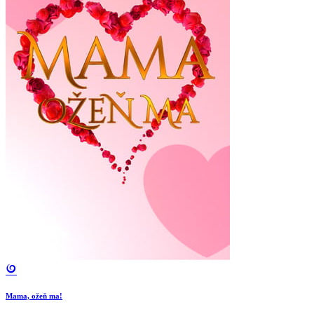
Mama, ožeň ma!