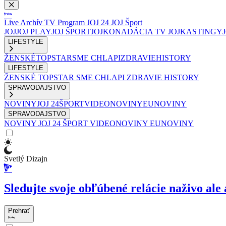
Live
Archív
TV Program
JOJ 24
JOJ Šport
JOJ
JOJ PLAY
JOJ ŠPORT
JOJKO
NADÁCIA TV JOJ
KASTINGY
LIFESTYLE
ŽENSKÉ
TOPSTAR
SME CHLAPI
ZDRAVIE
HISTORY
LIFESTYLE
ŽENSKÉ
TOPSTAR
SME CHLAPI
ZDRAVIE
HISTORY
SPRAVODAJSTVO
NOVINY
JOJ 24
ŠPORT
VIDEONOVINY
EUNOVINY
SPRAVODAJSTVO
NOVINY
JOJ 24
ŠPORT
VIDEONOVINY
EUNOVINY
Svetlý Dizajn
Sledujte svoje obľúbené relácie naživo ale 
Prehrať