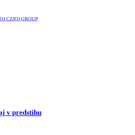
JOJ CZ
JOJ GROUP
aj v predstihu