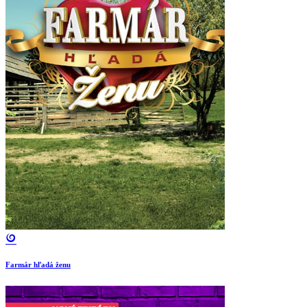
Farmár hľadá ženu