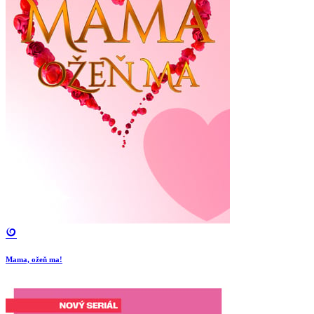
Mama, ožeň ma!