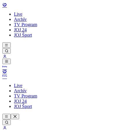
Live
Archív
TV Program
JOJ 24
JOJ Šport
Live
Archív
TV Program
JOJ 24
JOJ Šport