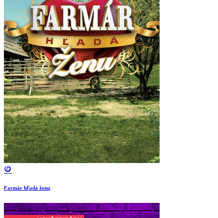
Farmár hľadá ženu