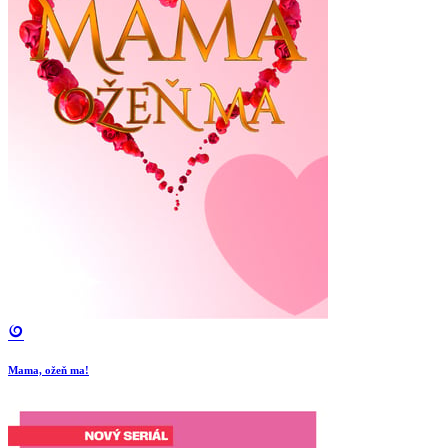
Mama, ožeň ma!