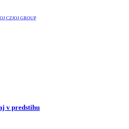
JOJ CZ
JOJ GROUP
aj v predstihu