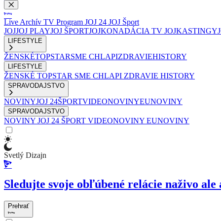
Live
Archív
TV Program
JOJ 24
JOJ Šport
JOJ
JOJ PLAY
JOJ ŠPORT
JOJKO
NADÁCIA TV JOJ
KASTINGY
LIFESTYLE
ŽENSKÉ
TOPSTAR
SME CHLAPI
ZDRAVIE
HISTORY
LIFESTYLE
ŽENSKÉ
TOPSTAR
SME CHLAPI
ZDRAVIE
HISTORY
SPRAVODAJSTVO
NOVINY
JOJ 24
ŠPORT
VIDEONOVINY
EUNOVINY
SPRAVODAJSTVO
NOVINY
JOJ 24
ŠPORT
VIDEONOVINY
EUNOVINY
Svetlý Dizajn
Sledujte svoje obľúbené relácie naživo ale 
Prehrať