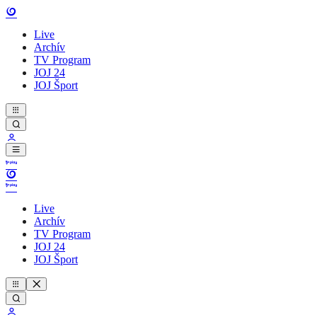
Live
Archív
TV Program
JOJ 24
JOJ Šport
Live
Archív
TV Program
JOJ 24
JOJ Šport