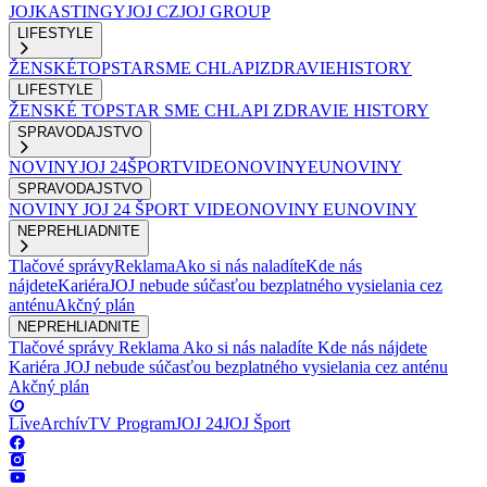
JOJ
KASTINGY
JOJ CZ
JOJ GROUP
LIFESTYLE
ŽENSKÉ
TOPSTAR
SME CHLAPI
ZDRAVIE
HISTORY
LIFESTYLE
ŽENSKÉ
TOPSTAR
SME CHLAPI
ZDRAVIE
HISTORY
SPRAVODAJSTVO
NOVINY
JOJ 24
ŠPORT
VIDEONOVINY
EUNOVINY
SPRAVODAJSTVO
NOVINY
JOJ 24
ŠPORT
VIDEONOVINY
EUNOVINY
NEPREHLIADNITE
Tlačové správy
Reklama
Ako si nás naladíte
Kde nás
nájdete
Kariéra
JOJ nebude súčasťou bezplatného vysielania cez
anténu
Akčný plán
NEPREHLIADNITE
Tlačové správy
Reklama
Ako si nás naladíte
Kde nás nájdete
Kariéra
JOJ nebude súčasťou bezplatného vysielania cez anténu
Akčný plán
Live
Archív
TV Program
JOJ 24
JOJ Šport