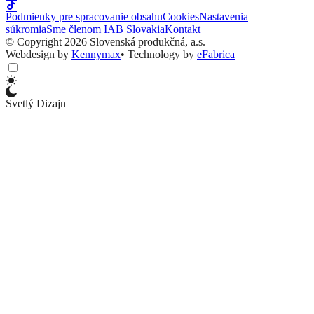
Podmienky pre spracovanie obsahu
Cookies
Nastavenia
súkromia
Sme členom IAB Slovakia
Kontakt
© Copyright 2026 Slovenská produkčná, a.s.
Webdesign by
Kennymax
•
Technology by
eFabrica
Svetlý Dizajn