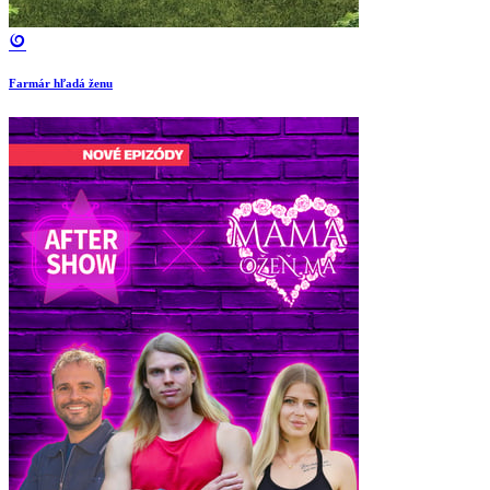
Farmár hľadá ženu