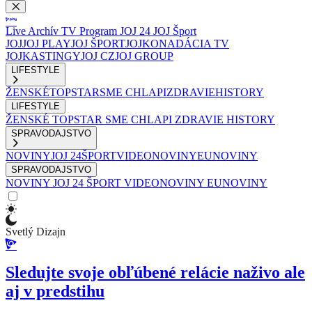
Live
Archív
TV Program
JOJ 24
JOJ Šport
JOJ
JOJ PLAY
JOJ ŠPORT
JOJKO
NADÁCIA TV
JOJ
KASTINGY
JOJ CZ
JOJ GROUP
LIFESTYLE
ŽENSKÉ
TOPSTAR
SME CHLAPI
ZDRAVIE
HISTORY
LIFESTYLE
ŽENSKÉ
TOPSTAR
SME CHLAPI
ZDRAVIE
HISTORY
SPRAVODAJSTVO
NOVINY
JOJ 24
ŠPORT
VIDEONOVINY
EUNOVINY
SPRAVODAJSTVO
NOVINY
JOJ 24
ŠPORT
VIDEONOVINY
EUNOVINY
Svetlý Dizajn
Sledujte svoje obľúbené relácie naživo ale
aj v predstihu