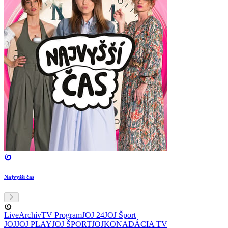
Najvyšší čas
Live
Archív
TV Program
JOJ 24
JOJ Šport
JOJ
JOJ PLAY
JOJ ŠPORT
JOJKO
NADÁCIA TV