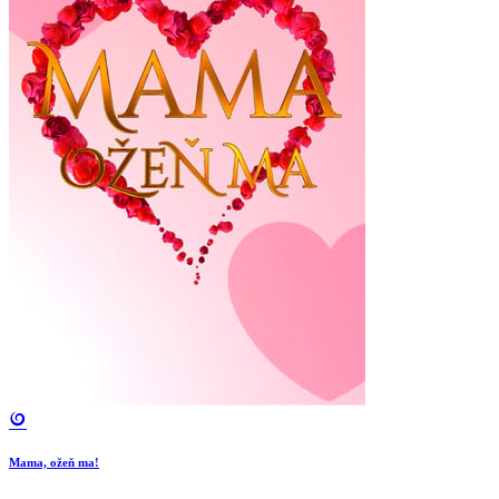
Mama, ožeň ma!