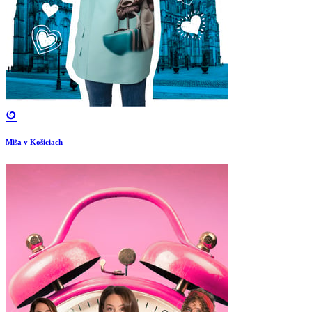
Miša v Košiciach