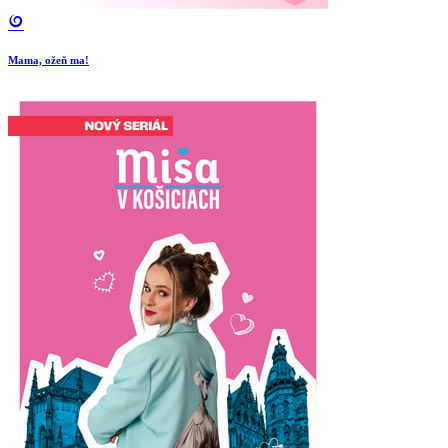
Mama, ožeň ma!