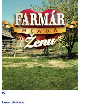
Farmár hľadá ženu