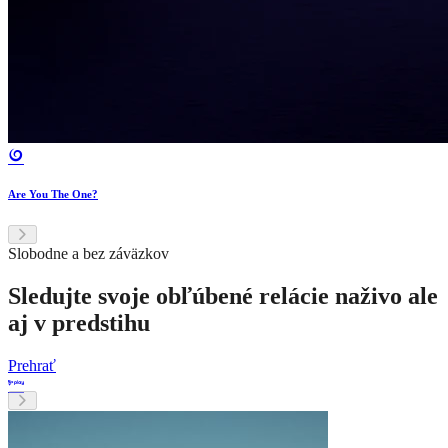
Are You The One?
Slobodne a bez záväzkov
Sledujte svoje obľúbené relácie naživo ale
aj v predstihu
Prehrať