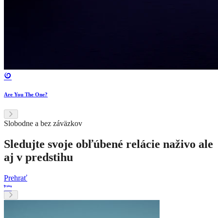
Are You The One?
Slobodne a bez záväzkov
Sledujte svoje obľúbené relácie naživo ale
aj v predstihu
Prehrať