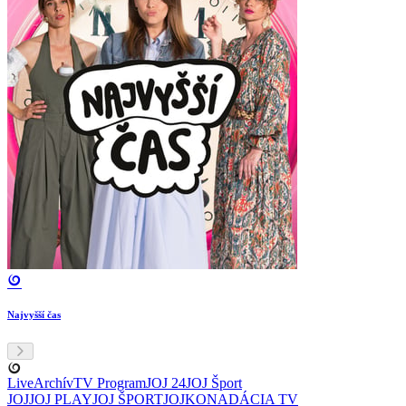
Najvyšší čas
Live
Archív
TV Program
JOJ 24
JOJ Šport
JOJ
JOJ PLAY
JOJ ŠPORT
JOJKO
NADÁCIA TV