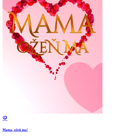
Mama, ožeň ma!