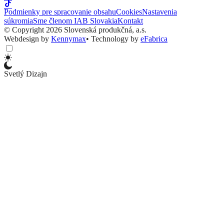
Podmienky pre spracovanie obsahu
Cookies
Nastavenia
súkromia
Sme členom IAB Slovakia
Kontakt
© Copyright 2026 Slovenská produkčná, a.s.
Webdesign by
Kennymax
•
Technology by
eFabrica
Svetlý Dizajn