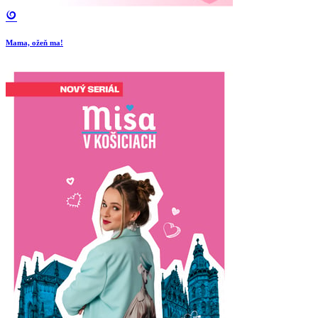
Mama, ožeň ma!