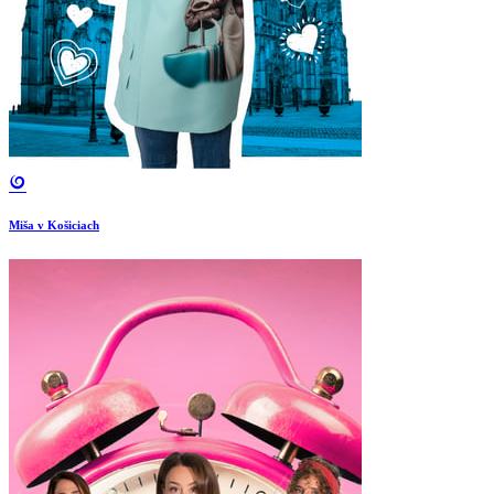
Miša v Košiciach