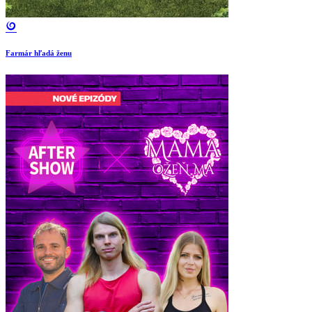
Farmár hľadá ženu