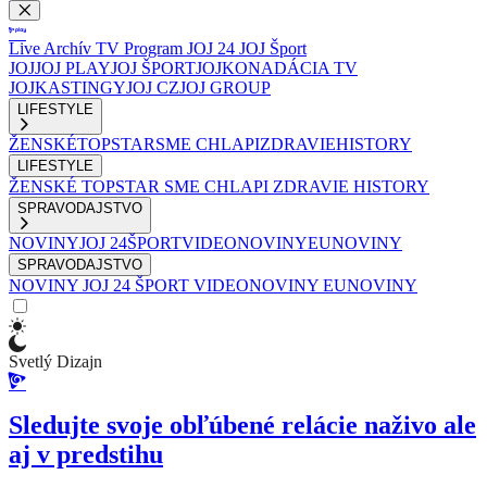
Live
Archív
TV Program
JOJ 24
JOJ Šport
JOJ
JOJ PLAY
JOJ ŠPORT
JOJKO
NADÁCIA TV
JOJ
KASTINGY
JOJ CZ
JOJ GROUP
LIFESTYLE
ŽENSKÉ
TOPSTAR
SME CHLAPI
ZDRAVIE
HISTORY
LIFESTYLE
ŽENSKÉ
TOPSTAR
SME CHLAPI
ZDRAVIE
HISTORY
SPRAVODAJSTVO
NOVINY
JOJ 24
ŠPORT
VIDEONOVINY
EUNOVINY
SPRAVODAJSTVO
NOVINY
JOJ 24
ŠPORT
VIDEONOVINY
EUNOVINY
Svetlý Dizajn
Sledujte svoje obľúbené relácie naživo ale
aj v predstihu