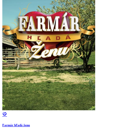
Farmár hľadá ženu