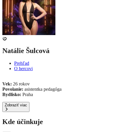
Natálie Šulcová
Prehľad
O hercovi
Vek:
26 rokov
Povolanie:
asistentka pedagóga
Bydlisko:
Praha
Zobraziť viac
Kde účinkuje