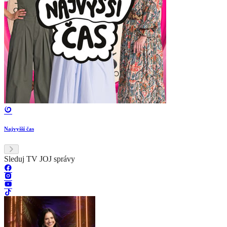
Najvyšší čas
Sleduj TV JOJ správy