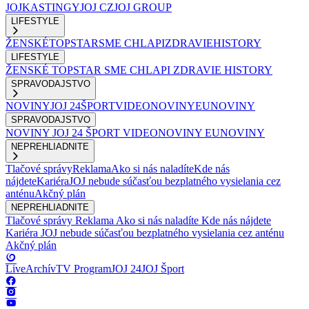
JOJ
KASTINGY
JOJ CZ
JOJ GROUP
LIFESTYLE
ŽENSKÉ
TOPSTAR
SME CHLAPI
ZDRAVIE
HISTORY
LIFESTYLE
ŽENSKÉ
TOPSTAR
SME CHLAPI
ZDRAVIE
HISTORY
SPRAVODAJSTVO
NOVINY
JOJ 24
ŠPORT
VIDEONOVINY
EUNOVINY
SPRAVODAJSTVO
NOVINY
JOJ 24
ŠPORT
VIDEONOVINY
EUNOVINY
NEPREHLIADNITE
Tlačové správy
Reklama
Ako si nás naladíte
Kde nás
nájdete
Kariéra
JOJ nebude súčasťou bezplatného vysielania cez
anténu
Akčný plán
NEPREHLIADNITE
Tlačové správy
Reklama
Ako si nás naladíte
Kde nás nájdete
Kariéra
JOJ nebude súčasťou bezplatného vysielania cez anténu
Akčný plán
Live
Archív
TV Program
JOJ 24
JOJ Šport