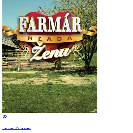
Farmár hľadá ženu