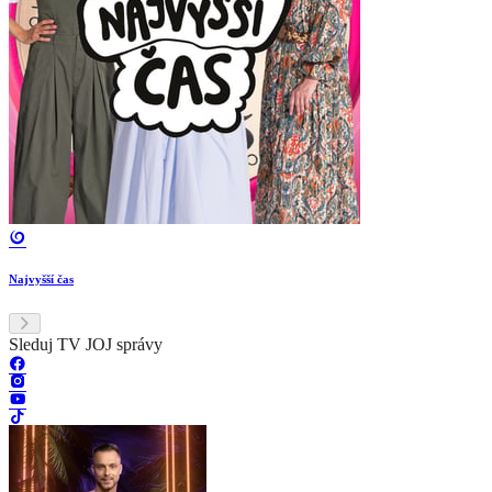
Najvyšší čas
Sleduj TV JOJ správy