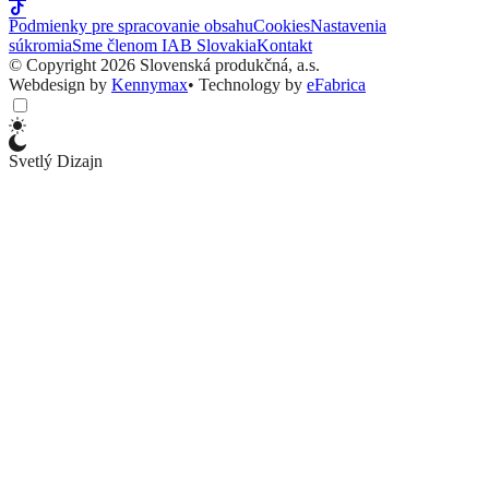
Podmienky pre spracovanie obsahu
Cookies
Nastavenia
súkromia
Sme členom IAB Slovakia
Kontakt
© Copyright 2026 Slovenská produkčná, a.s.
Webdesign by
Kennymax
•
Technology by
eFabrica
Svetlý Dizajn