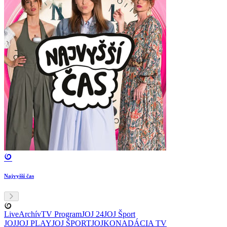
Najvyšší čas
Live
Archív
TV Program
JOJ 24
JOJ Šport
JOJ
JOJ PLAY
JOJ ŠPORT
JOJKO
NADÁCIA TV