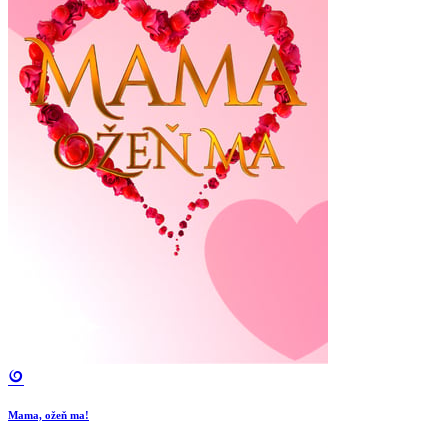
Mama, ožeň ma!