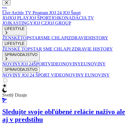
Live
Archív
TV Program
JOJ 24
JOJ Šport
JOJ
JOJ PLAY
JOJ ŠPORT
JOJKO
NADÁCIA TV
JOJ
KASTINGY
JOJ CZ
JOJ GROUP
LIFESTYLE
ŽENSKÉ
TOPSTAR
SME CHLAPI
ZDRAVIE
HISTORY
LIFESTYLE
ŽENSKÉ
TOPSTAR
SME CHLAPI
ZDRAVIE
HISTORY
SPRAVODAJSTVO
NOVINY
JOJ 24
ŠPORT
VIDEONOVINY
EUNOVINY
SPRAVODAJSTVO
NOVINY
JOJ 24
ŠPORT
VIDEONOVINY
EUNOVINY
Svetlý Dizajn
Sledujte svoje obľúbené relácie naživo ale
aj v predstihu