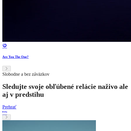
Are You The One?
Slobodne a bez záväzkov
Sledujte svoje obľúbené relácie naživo ale
aj v predstihu
Prehrať