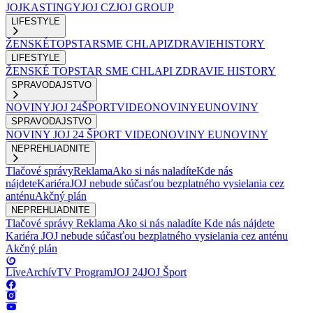
JOJ
KASTINGY
JOJ CZ
JOJ GROUP
LIFESTYLE
ŽENSKÉ
TOPSTAR
SME CHLAPI
ZDRAVIE
HISTORY
LIFESTYLE
ŽENSKÉ
TOPSTAR
SME CHLAPI
ZDRAVIE
HISTORY
SPRAVODAJSTVO
NOVINY
JOJ 24
ŠPORT
VIDEONOVINY
EUNOVINY
SPRAVODAJSTVO
NOVINY
JOJ 24
ŠPORT
VIDEONOVINY
EUNOVINY
NEPREHLIADNITE
Tlačové správy
Reklama
Ako si nás naladíte
Kde nás
nájdete
Kariéra
JOJ nebude súčasťou bezplatného vysielania cez
anténu
Akčný plán
NEPREHLIADNITE
Tlačové správy
Reklama
Ako si nás naladíte
Kde nás nájdete
Kariéra
JOJ nebude súčasťou bezplatného vysielania cez anténu
Akčný plán
Live
Archív
TV Program
JOJ 24
JOJ Šport