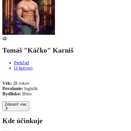
Tomáš "Káčko" Karniš
Prehľad
O hercovi
Vek:
28 rokov
Povolanie:
logistik
Bydlisko:
Brno
Zobraziť viac
Kde účinkuje