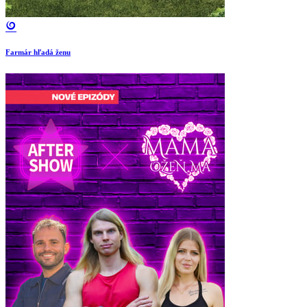
Farmár hľadá ženu