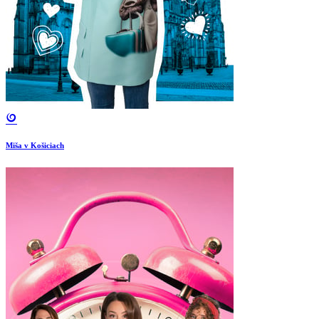
Miša v Košiciach