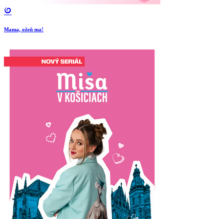
Mama, ožeň ma!