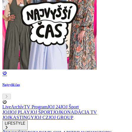
Najvyšší čas
Live
Archív
TV Program
JOJ 24
JOJ Šport
JOJ
JOJ PLAY
JOJ ŠPORT
JOJKO
NADÁCIA TV
JOJ
KASTINGY
JOJ CZ
JOJ GROUP
LIFESTYLE