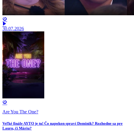
30.07.2026
Are You The One?
Veľké finále AYTO je tu! Čo napokon spraví Dominik? Rozhodne sa pre
Lauru, či Máriu?