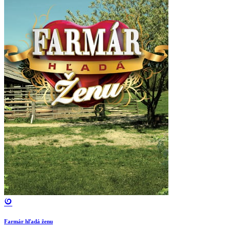
Farmár hľadá ženu