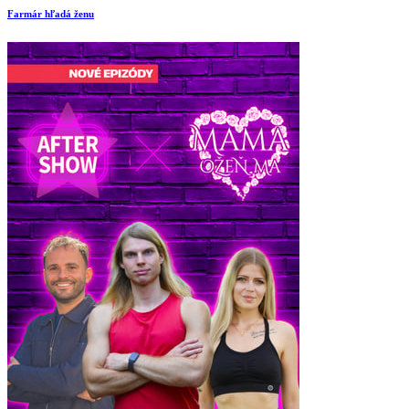
Farmár hľadá ženu