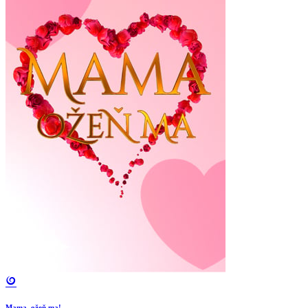
Mama, ožeň ma!