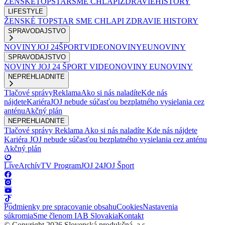
ŽENSKÉ
TOPSTAR
SME CHLAPI
ZDRAVIE
HISTORY
LIFESTYLE
ŽENSKÉ
TOPSTAR
SME CHLAPI
ZDRAVIE
HISTORY
SPRAVODAJSTVO
NOVINY
JOJ 24
ŠPORT
VIDEONOVINY
EUNOVINY
SPRAVODAJSTVO
NOVINY
JOJ 24
ŠPORT
VIDEONOVINY
EUNOVINY
NEPREHLIADNITE
Tlačové správy
Reklama
Ako si nás naladíte
Kde nás
nájdete
Kariéra
JOJ nebude súčasťou bezplatného vysielania cez
anténu
Akčný plán
NEPREHLIADNITE
Tlačové správy
Reklama
Ako si nás naladíte
Kde nás nájdete
Kariéra
JOJ nebude súčasťou bezplatného vysielania cez anténu
Akčný plán
Live
Archív
TV Program
JOJ 24
JOJ Šport
Podmienky pre spracovanie obsahu
Cookies
Nastavenia
súkromia
Sme členom IAB Slovakia
Kontakt
© Copyright 2026 Slovenská produkčná, a.s.