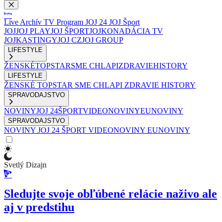
Live
Archív
TV Program
JOJ 24
JOJ Šport
JOJ
JOJ PLAY
JOJ ŠPORT
JOJKO
NADÁCIA TV
JOJ
KASTINGY
JOJ CZ
JOJ GROUP
LIFESTYLE
ŽENSKÉ
TOPSTAR
SME CHLAPI
ZDRAVIE
HISTORY
LIFESTYLE
ŽENSKÉ
TOPSTAR
SME CHLAPI
ZDRAVIE
HISTORY
SPRAVODAJSTVO
NOVINY
JOJ 24
ŠPORT
VIDEONOVINY
EUNOVINY
SPRAVODAJSTVO
NOVINY
JOJ 24
ŠPORT
VIDEONOVINY
EUNOVINY
Svetlý Dizajn
Sledujte svoje obľúbené relácie naživo ale
aj v predstihu