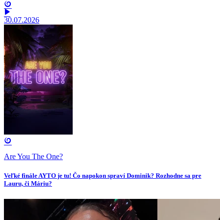
30.07.2026
Are You The One?
Veľké finále AYTO je tu! Čo napokon spraví Dominik? Rozhodne sa pre
Lauru, či Máriu?