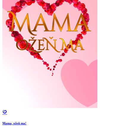
Mama, ožeň ma!