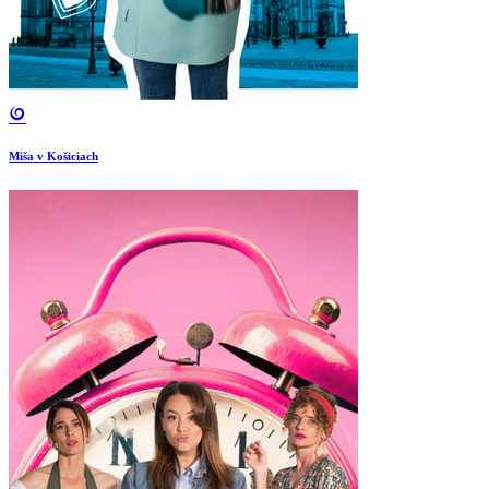
Miša v Košiciach