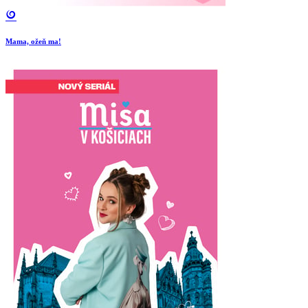
Mama, ožeň ma!