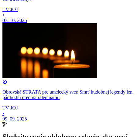
TV JOJ
•
07. 10. 2025
Obrovská STRATA pre umelecký svet: Smrť hudobnej legendy len
pár hodín pred narodeninami!
TV JOJ
•
09. 09. 2025
Sledujte svoje oblubene relacie ako prví