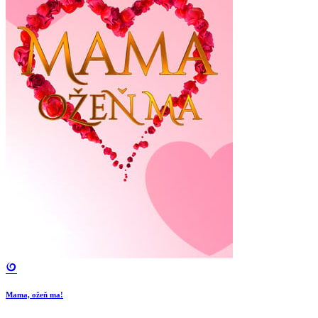
Mama, ožeň ma!