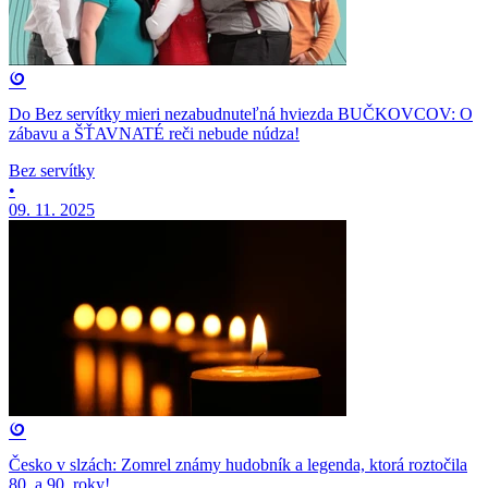
Do Bez servítky mieri nezabudnuteľná hviezda BUČKOVCOV: O
zábavu a ŠŤAVNATÉ reči nebude núdza!
Bez servítky
•
09. 11. 2025
Česko v slzách: Zomrel známy hudobník a legenda, ktorá roztočila
80. a 90. roky!