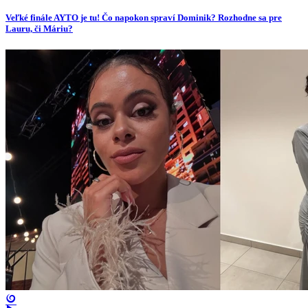
Veľké finále AYTO je tu! Čo napokon spraví Dominik? Rozhodne sa pre
Lauru, či Máriu?