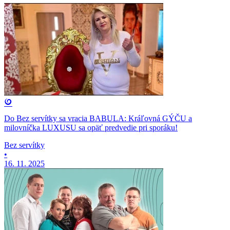
Do Bez servítky sa vracia BABULA: Kráľovná GÝČU a
milovníčka LUXUSU sa opäť predvedie pri sporáku!
Bez servítky
•
16. 11. 2025