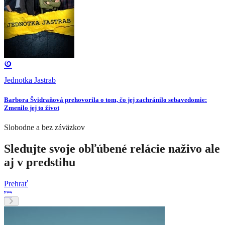
Jednotka Jastrab
Barbora Švidraňová prehovorila o tom, čo jej zachránilo sebavedomie:
Zmenilo jej to život
Slobodne a bez záväzkov
Sledujte svoje obľúbené relácie naživo ale
aj v predstihu
Prehrať