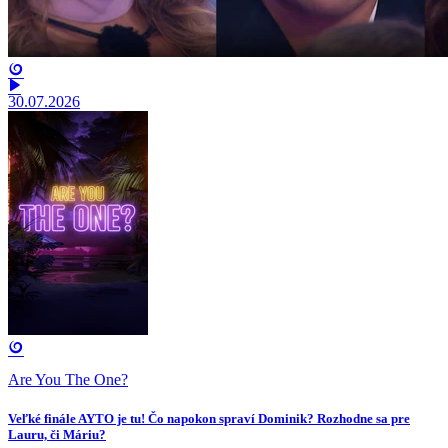
30.07.2026
Are You The One?
Veľké finále AYTO je tu! Čo napokon spraví Dominik? Rozhodne sa pre
Lauru, či Máriu?