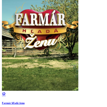
Farmár hľadá ženu