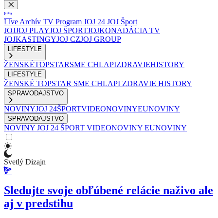
Live
Archív
TV Program
JOJ 24
JOJ Šport
JOJ
JOJ PLAY
JOJ ŠPORT
JOJKO
NADÁCIA TV
JOJ
KASTINGY
JOJ CZ
JOJ GROUP
LIFESTYLE
ŽENSKÉ
TOPSTAR
SME CHLAPI
ZDRAVIE
HISTORY
LIFESTYLE
ŽENSKÉ
TOPSTAR
SME CHLAPI
ZDRAVIE
HISTORY
SPRAVODAJSTVO
NOVINY
JOJ 24
ŠPORT
VIDEONOVINY
EUNOVINY
SPRAVODAJSTVO
NOVINY
JOJ 24
ŠPORT
VIDEONOVINY
EUNOVINY
Svetlý Dizajn
Sledujte svoje obľúbené relácie naživo ale
aj v predstihu