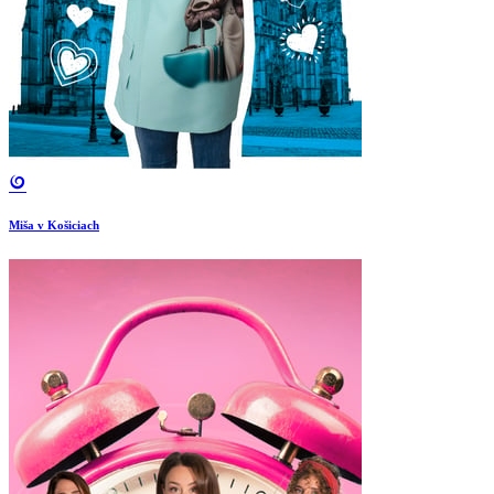
Miša v Košiciach