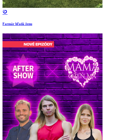
Farmár hľadá ženu