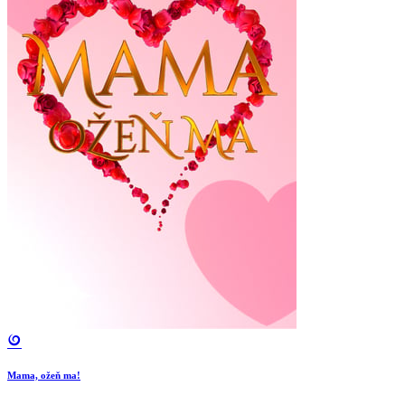
Mama, ožeň ma!