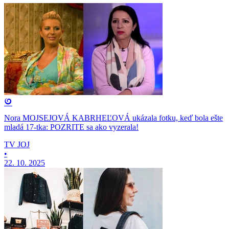
Nora MOJSEJOVÁ KABRHEĽOVÁ ukázala fotku, keď bola ešte
mladá 17-tka: POZRITE sa ako vyzerala!
TV JOJ
•
22. 10. 2025