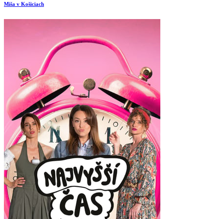
Miša v Košiciach