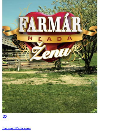
Farmár hľadá ženu