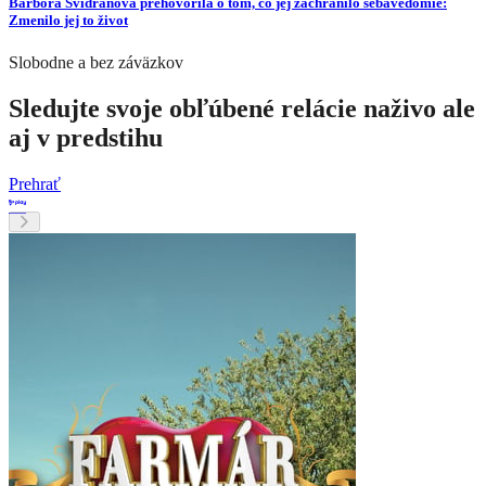
Barbora Švidraňová prehovorila o tom, čo jej zachránilo sebavedomie:
Zmenilo jej to život
Slobodne a bez záväzkov
Sledujte svoje obľúbené relácie naživo ale
aj v predstihu
Prehrať