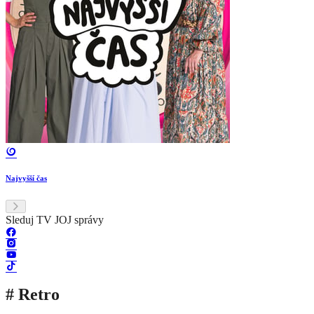
Najvyšší čas
Sleduj TV JOJ správy
# Retro