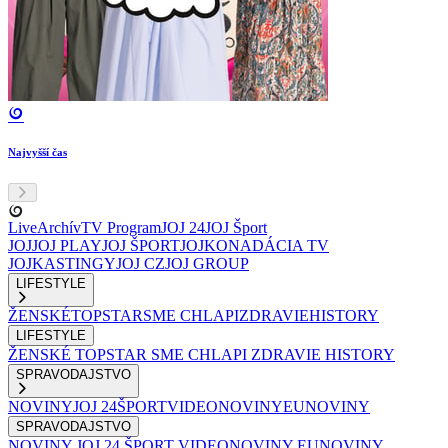
Najvyšší čas
Live
Archív
TV Program
JOJ 24
JOJ Šport
JOJ
JOJ PLAY
JOJ ŠPORT
JOJKO
NADÁCIA TV
JOJ
KASTINGY
JOJ CZ
JOJ GROUP
LIFESTYLE
ŽENSKÉ
TOPSTAR
SME CHLAPI
ZDRAVIE
HISTORY
LIFESTYLE
ŽENSKÉ
TOPSTAR
SME CHLAPI
ZDRAVIE
HISTORY
SPRAVODAJSTVO
NOVINY
JOJ 24
ŠPORT
VIDEONOVINY
EUNOVINY
SPRAVODAJSTVO
NOVINY
JOJ 24
ŠPORT
VIDEONOVINY
EUNOVINY