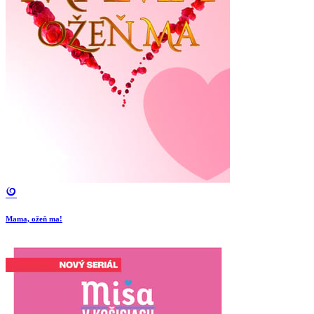
Mama, ožeň ma!