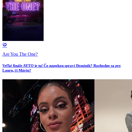
Are You The One?
Veľké finále AYTO je tu! Čo napokon spraví Dominik? Rozhodne sa pre
Lauru, či Máriu?