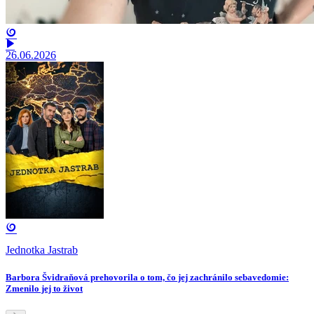
26.06.2026
Jednotka Jastrab
Barbora Švidraňová prehovorila o tom, čo jej zachránilo sebavedomie:
Zmenilo jej to život