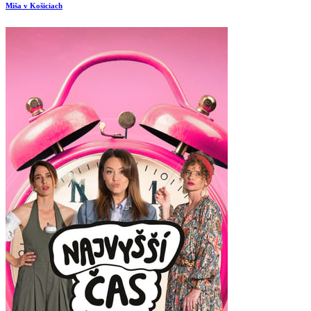
Miša v Košiciach