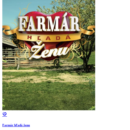
Farmár hľadá ženu