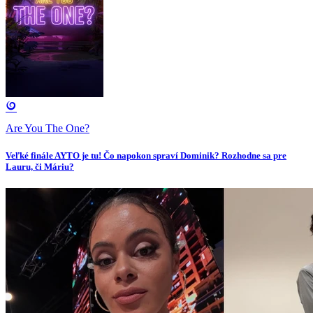
Are You The One?
Veľké finále AYTO je tu! Čo napokon spraví Dominik? Rozhodne sa pre
Lauru, či Máriu?