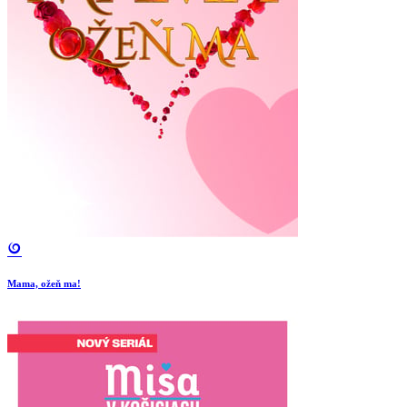
Mama, ožeň ma!