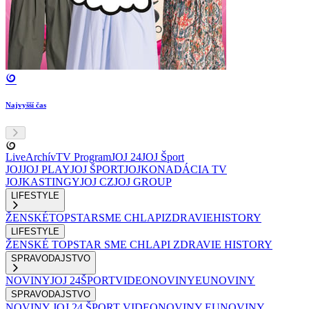
Najvyšší čas
Live
Archív
TV Program
JOJ 24
JOJ Šport
JOJ
JOJ PLAY
JOJ ŠPORT
JOJKO
NADÁCIA TV
JOJ
KASTINGY
JOJ CZ
JOJ GROUP
LIFESTYLE
ŽENSKÉ
TOPSTAR
SME CHLAPI
ZDRAVIE
HISTORY
LIFESTYLE
ŽENSKÉ
TOPSTAR
SME CHLAPI
ZDRAVIE
HISTORY
SPRAVODAJSTVO
NOVINY
JOJ 24
ŠPORT
VIDEONOVINY
EUNOVINY
SPRAVODAJSTVO
NOVINY
JOJ 24
ŠPORT
VIDEONOVINY
EUNOVINY