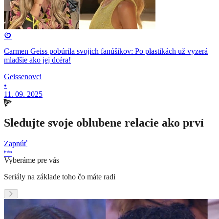
Carmen Geiss pobúrila svojich fanúšikov: Po plastikách už vyzerá
mladšie ako jej dcéra!
Geissenovci
•
11. 09. 2025
Sledujte svoje oblubene relacie ako prví
Zapnúť
Vyberáme pre vás
Seriály na základe toho čo máte radi