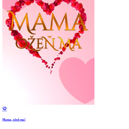
Mama, ožeň ma!