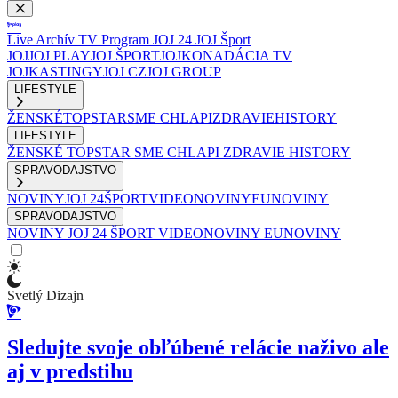
Live
Archív
TV Program
JOJ 24
JOJ Šport
JOJ
JOJ PLAY
JOJ ŠPORT
JOJKO
NADÁCIA TV
JOJ
KASTINGY
JOJ CZ
JOJ GROUP
LIFESTYLE
ŽENSKÉ
TOPSTAR
SME CHLAPI
ZDRAVIE
HISTORY
LIFESTYLE
ŽENSKÉ
TOPSTAR
SME CHLAPI
ZDRAVIE
HISTORY
SPRAVODAJSTVO
NOVINY
JOJ 24
ŠPORT
VIDEONOVINY
EUNOVINY
SPRAVODAJSTVO
NOVINY
JOJ 24
ŠPORT
VIDEONOVINY
EUNOVINY
Svetlý Dizajn
Sledujte svoje obľúbené relácie naživo ale
aj v predstihu