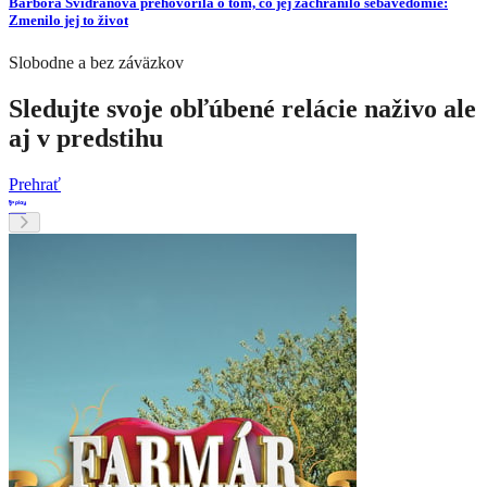
Barbora Švidraňová prehovorila o tom, čo jej zachránilo sebavedomie:
Zmenilo jej to život
Slobodne a bez záväzkov
Sledujte svoje obľúbené relácie naživo ale
aj v predstihu
Prehrať