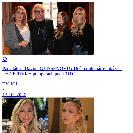
Pamätáte si Davinu GEISSENOVÚ? Dcéra milionárov ukázala
nové KRIVKY po operácií pŕs! FOTO
TV JOJ
•
13. 07. 2026