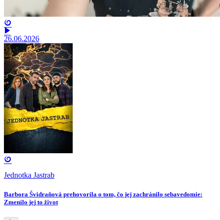
26.06.2026
Jednotka Jastrab
Barbora Švidraňová prehovorila o tom, čo jej zachránilo sebavedomie:
Zmenilo jej to život