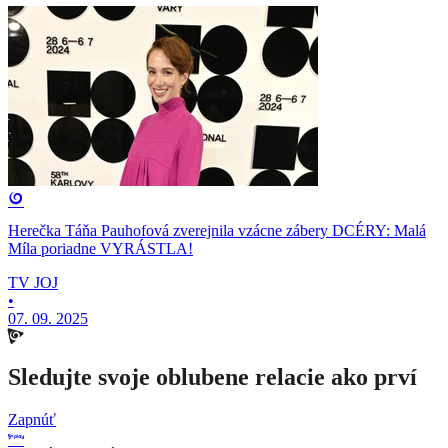
Herečka Táňa Pauhofová zverejnila vzácne zábery DCÉRY: Malá
Míla poriadne VYRÁSTLA!
TV JOJ
•
07. 09. 2025
Sledujte svoje oblubene relacie ako prví
Zapnúť