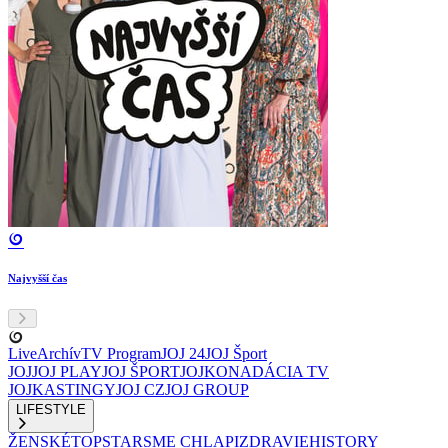
Najvyšší čas
Live
Archív
TV Program
JOJ 24
JOJ Šport
JOJ
JOJ PLAY
JOJ ŠPORT
JOJKO
NADÁCIA TV
JOJ
KASTINGY
JOJ CZ
JOJ GROUP
LIFESTYLE
ŽENSKÉ
TOPSTAR
SME CHLAPI
ZDRAVIE
HISTORY