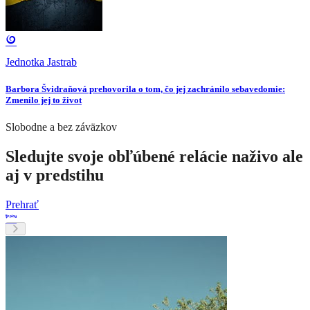
Jednotka Jastrab
Barbora Švidraňová prehovorila o tom, čo jej zachránilo sebavedomie:
Zmenilo jej to život
Slobodne a bez záväzkov
Sledujte svoje obľúbené relácie naživo ale
aj v predstihu
Prehrať