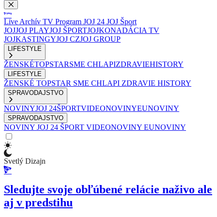
Live
Archív
TV Program
JOJ 24
JOJ Šport
JOJ
JOJ PLAY
JOJ ŠPORT
JOJKO
NADÁCIA TV
JOJ
KASTINGY
JOJ CZ
JOJ GROUP
LIFESTYLE
ŽENSKÉ
TOPSTAR
SME CHLAPI
ZDRAVIE
HISTORY
LIFESTYLE
ŽENSKÉ
TOPSTAR
SME CHLAPI
ZDRAVIE
HISTORY
SPRAVODAJSTVO
NOVINY
JOJ 24
ŠPORT
VIDEONOVINY
EUNOVINY
SPRAVODAJSTVO
NOVINY
JOJ 24
ŠPORT
VIDEONOVINY
EUNOVINY
Svetlý Dizajn
Sledujte svoje obľúbené relácie naživo ale
aj v predstihu