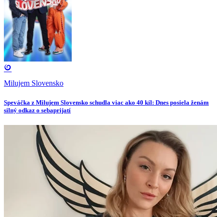
Milujem Slovensko
Speváčka z Milujem Slovensko schudla viac ako 40 kíl: Dnes posiela ženám
silný odkaz o sebaprijatí