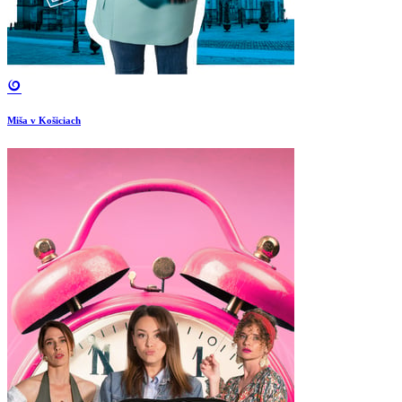
Miša v Košiciach