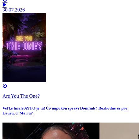
30.07.2026
Are You The One?
Veľké finále AYTO je tu! Čo napokon spraví Dominik? Rozhodne sa pre
Lauru, či Máriu?