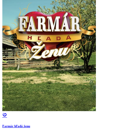
Farmár hľadá ženu