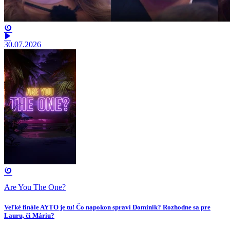
30.07.2026
Are You The One?
Veľké finále AYTO je tu! Čo napokon spraví Dominik? Rozhodne sa pre
Lauru, či Máriu?