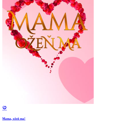
Mama, ožeň ma!