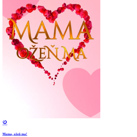
Mama, ožeň ma!