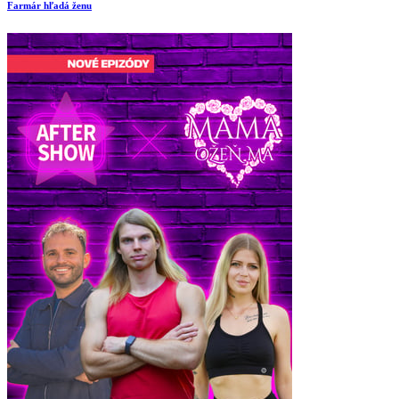
Farmár hľadá ženu