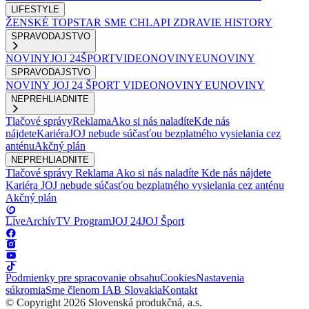
LIFESTYLE
ŽENSKÉ
TOPSTAR
SME CHLAPI
ZDRAVIE
HISTORY
SPRAVODAJSTVO
NOVINY
JOJ 24
ŠPORT
VIDEONOVINY
EUNOVINY
SPRAVODAJSTVO
NOVINY
JOJ 24
ŠPORT
VIDEONOVINY
EUNOVINY
NEPREHLIADNITE
Tlačové správy
Reklama
Ako si nás naladíte
Kde nás
nájdete
Kariéra
JOJ nebude súčasťou bezplatného vysielania cez
anténu
Akčný plán
NEPREHLIADNITE
Tlačové správy
Reklama
Ako si nás naladíte
Kde nás nájdete
Kariéra
JOJ nebude súčasťou bezplatného vysielania cez anténu
Akčný plán
Live
Archív
TV Program
JOJ 24
JOJ Šport
Podmienky pre spracovanie obsahu
Cookies
Nastavenia
súkromia
Sme členom IAB Slovakia
Kontakt
© Copyright 2026 Slovenská produkčná, a.s.