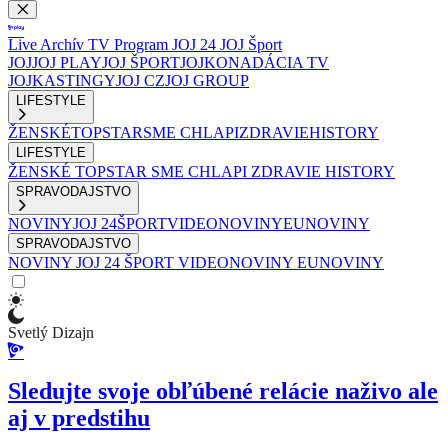
Live
Archív
TV Program
JOJ 24
JOJ Šport
JOJ
JOJ PLAY
JOJ ŠPORT
JOJKO
NADÁCIA TV
JOJ
KASTINGY
JOJ CZ
JOJ GROUP
LIFESTYLE
ŽENSKÉ
TOPSTAR
SME CHLAPI
ZDRAVIE
HISTORY
LIFESTYLE
ŽENSKÉ
TOPSTAR
SME CHLAPI
ZDRAVIE
HISTORY
SPRAVODAJSTVO
NOVINY
JOJ 24
ŠPORT
VIDEONOVINY
EUNOVINY
SPRAVODAJSTVO
NOVINY
JOJ 24
ŠPORT
VIDEONOVINY
EUNOVINY
Svetlý Dizajn
Sledujte svoje obľúbené relácie naživo ale
aj v predstihu