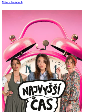
Miša v Košiciach