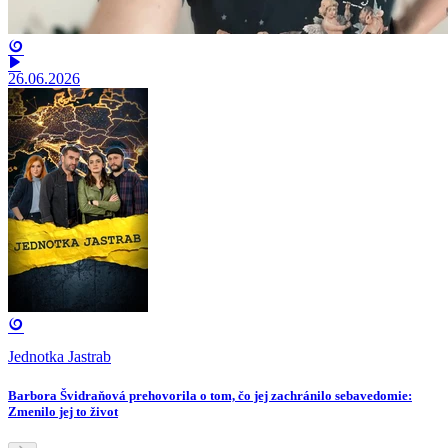
26.06.2026
Jednotka Jastrab
Barbora Švidraňová prehovorila o tom, čo jej zachránilo sebavedomie:
Zmenilo jej to život