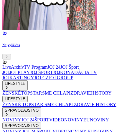
Najvyšší čas
Live
Archív
TV Program
JOJ 24
JOJ Šport
JOJ
JOJ PLAY
JOJ ŠPORT
JOJKO
NADÁCIA TV
JOJ
KASTINGY
JOJ CZ
JOJ GROUP
LIFESTYLE
ŽENSKÉ
TOPSTAR
SME CHLAPI
ZDRAVIE
HISTORY
LIFESTYLE
ŽENSKÉ
TOPSTAR
SME CHLAPI
ZDRAVIE
HISTORY
SPRAVODAJSTVO
NOVINY
JOJ 24
ŠPORT
VIDEONOVINY
EUNOVINY
SPRAVODAJSTVO
NOVINY
JOJ 24
ŠPORT
VIDEONOVINY
EUNOVINY