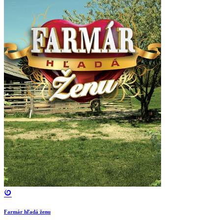
Farmár hľadá ženu