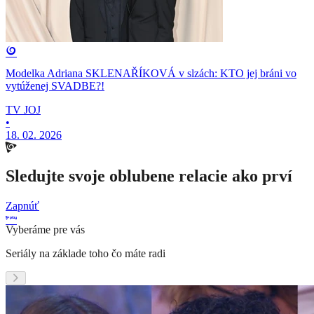
Modelka Adriana SKLENAŘÍKOVÁ v slzách: KTO jej bráni vo
vytúženej SVADBE?!
TV JOJ
•
18. 02. 2026
Sledujte svoje oblubene relacie ako prví
Zapnúť
Vyberáme pre vás
Seriály na základe toho čo máte radi