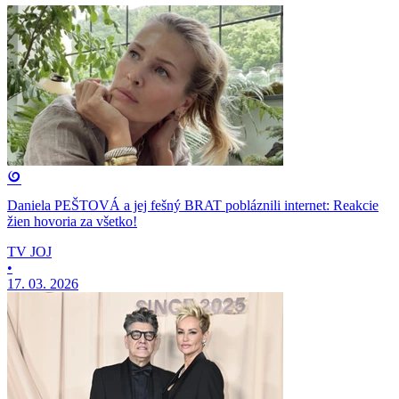
Daniela PEŠTOVÁ a jej fešný BRAT pobláznili internet: Reakcie
žien hovoria za všetko!
TV JOJ
•
17. 03. 2026