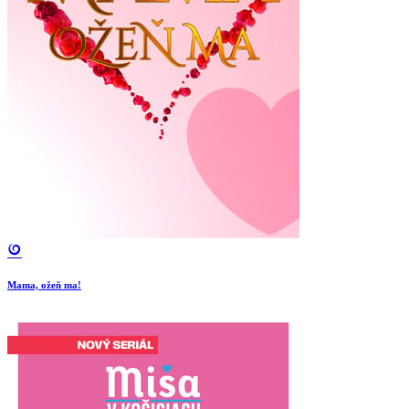
Mama, ožeň ma!