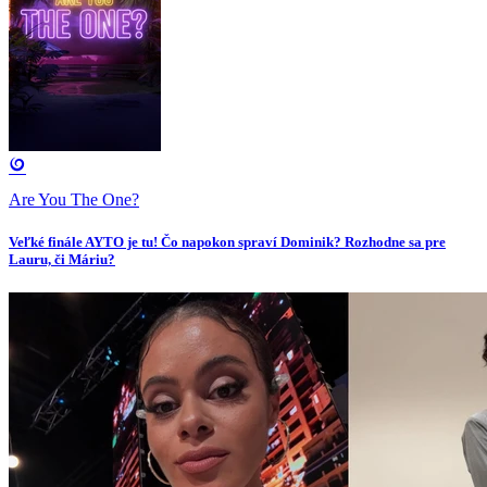
Are You The One?
Veľké finále AYTO je tu! Čo napokon spraví Dominik? Rozhodne sa pre
Lauru, či Máriu?