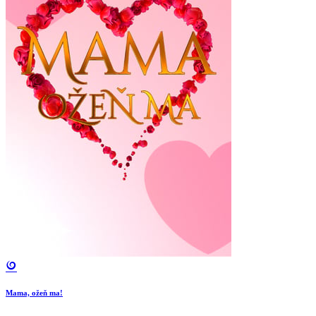
Mama, ožeň ma!