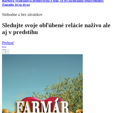
Barbora Švidraňová prehovorila o tom, čo jej zachránilo sebavedomie:
Zmenilo jej to život
Slobodne a bez záväzkov
Sledujte svoje obľúbené relácie naživo ale
aj v predstihu
Prehrať