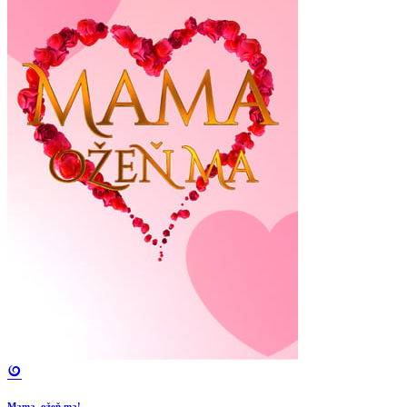
Mama, ožeň ma!