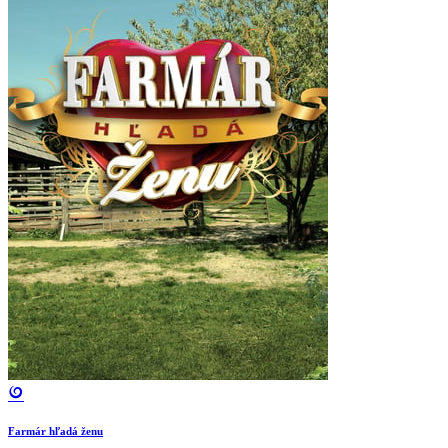
Farmár hľadá ženu