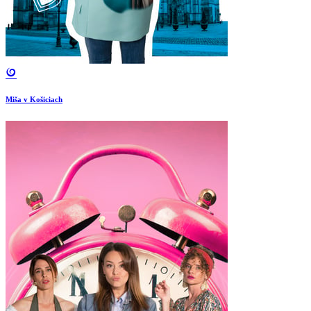
Miša v Košiciach