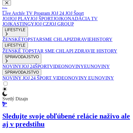
Live
Archív
TV Program
JOJ 24
JOJ Šport
JOJ
JOJ PLAY
JOJ ŠPORT
JOJKO
NADÁCIA TV
JOJ
KASTINGY
JOJ CZ
JOJ GROUP
LIFESTYLE
ŽENSKÉ
TOPSTAR
SME CHLAPI
ZDRAVIE
HISTORY
LIFESTYLE
ŽENSKÉ
TOPSTAR
SME CHLAPI
ZDRAVIE
HISTORY
SPRAVODAJSTVO
NOVINY
JOJ 24
ŠPORT
VIDEONOVINY
EUNOVINY
SPRAVODAJSTVO
NOVINY
JOJ 24
ŠPORT
VIDEONOVINY
EUNOVINY
Svetlý Dizajn
Sledujte svoje obľúbené relácie naživo ale
aj v predstihu