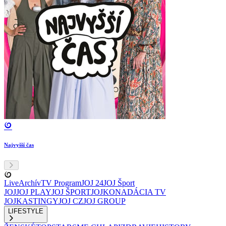
Najvyšší čas
Live
Archív
TV Program
JOJ 24
JOJ Šport
JOJ
JOJ PLAY
JOJ ŠPORT
JOJKO
NADÁCIA TV
JOJ
KASTINGY
JOJ CZ
JOJ GROUP
LIFESTYLE