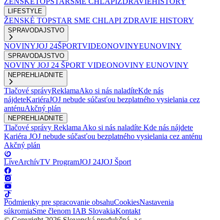
ŽENSKÉ
TOPSTAR
SME CHLAPI
ZDRAVIE
HISTORY
LIFESTYLE
ŽENSKÉ
TOPSTAR
SME CHLAPI
ZDRAVIE
HISTORY
SPRAVODAJSTVO
NOVINY
JOJ 24
ŠPORT
VIDEONOVINY
EUNOVINY
SPRAVODAJSTVO
NOVINY
JOJ 24
ŠPORT
VIDEONOVINY
EUNOVINY
NEPREHLIADNITE
Tlačové správy
Reklama
Ako si nás naladíte
Kde nás
nájdete
Kariéra
JOJ nebude súčasťou bezplatného vysielania cez
anténu
Akčný plán
NEPREHLIADNITE
Tlačové správy
Reklama
Ako si nás naladíte
Kde nás nájdete
Kariéra
JOJ nebude súčasťou bezplatného vysielania cez anténu
Akčný plán
Live
Archív
TV Program
JOJ 24
JOJ Šport
Podmienky pre spracovanie obsahu
Cookies
Nastavenia
súkromia
Sme členom IAB Slovakia
Kontakt
© Copyright 2026 Slovenská produkčná, a.s.