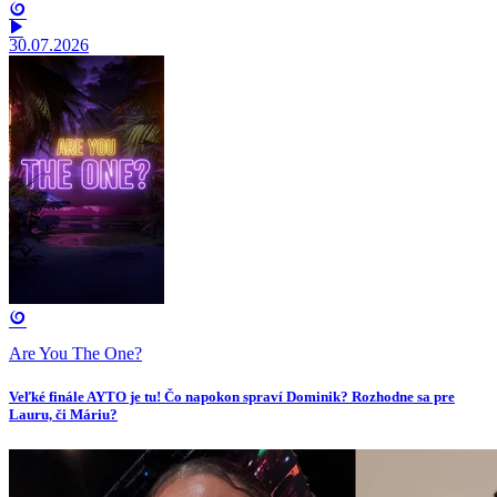
30.07.2026
Are You The One?
Veľké finále AYTO je tu! Čo napokon spraví Dominik? Rozhodne sa pre
Lauru, či Máriu?