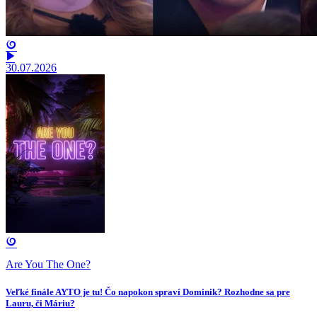
30.07.2026
Are You The One?
Veľké finále AYTO je tu! Čo napokon spraví Dominik? Rozhodne sa pre
Lauru, či Máriu?