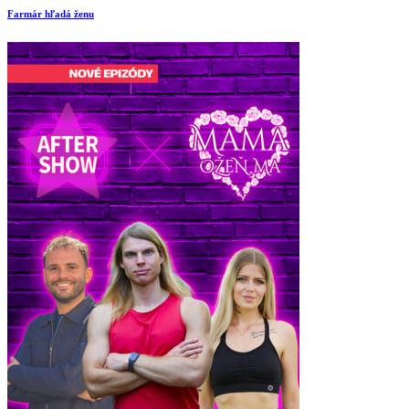
Farmár hľadá ženu