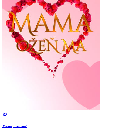
Mama, ožeň ma!