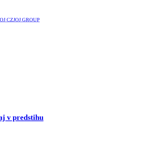
JOJ CZ
JOJ GROUP
aj v predstihu