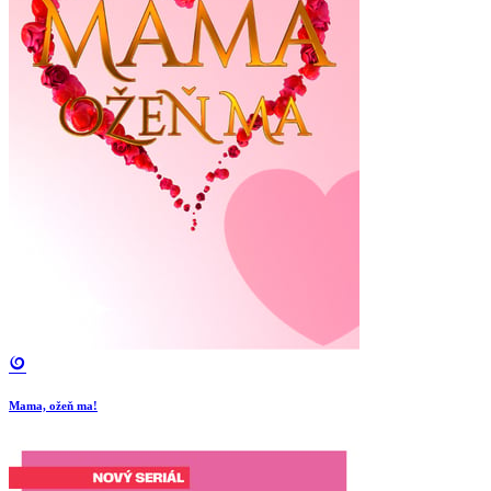
Mama, ožeň ma!