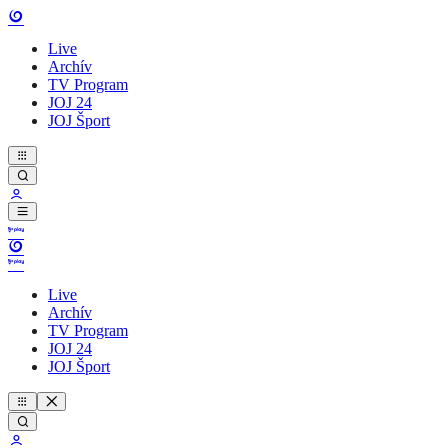
Live
Archív
TV Program
JOJ 24
JOJ Šport
Live
Archív
TV Program
JOJ 24
JOJ Šport