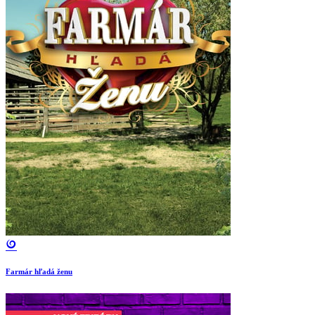
Farmár hľadá ženu