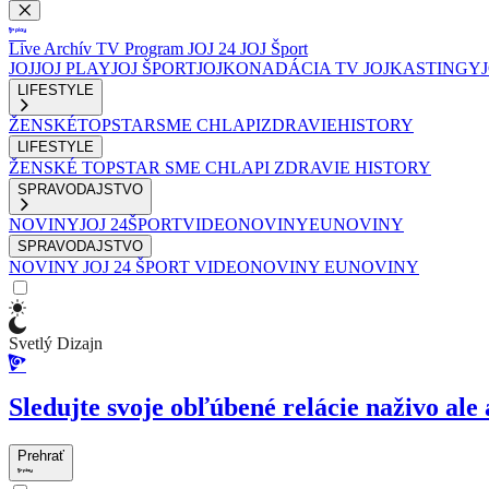
Live
Archív
TV Program
JOJ 24
JOJ Šport
JOJ
JOJ PLAY
JOJ ŠPORT
JOJKO
NADÁCIA TV JOJ
KASTINGY
LIFESTYLE
ŽENSKÉ
TOPSTAR
SME CHLAPI
ZDRAVIE
HISTORY
LIFESTYLE
ŽENSKÉ
TOPSTAR
SME CHLAPI
ZDRAVIE
HISTORY
SPRAVODAJSTVO
NOVINY
JOJ 24
ŠPORT
VIDEONOVINY
EUNOVINY
SPRAVODAJSTVO
NOVINY
JOJ 24
ŠPORT
VIDEONOVINY
EUNOVINY
Svetlý Dizajn
Sledujte svoje obľúbené relácie naživo ale 
Prehrať