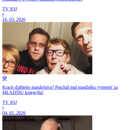
TV JOJ
•
16. 03. 2026
Krach ďalšieho manželstva? Prachař mal manželku vymeniť za
MLADŠIU kolegyňu!
TV JOJ
•
04. 01. 2026