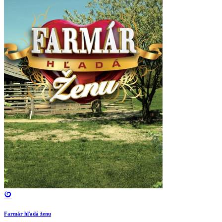
Farmár hľadá ženu