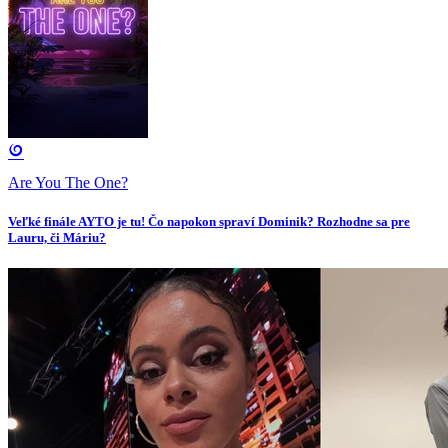
Are You The One?
Veľké finále AYTO je tu! Čo napokon spraví Dominik? Rozhodne sa pre
Lauru, či Máriu?