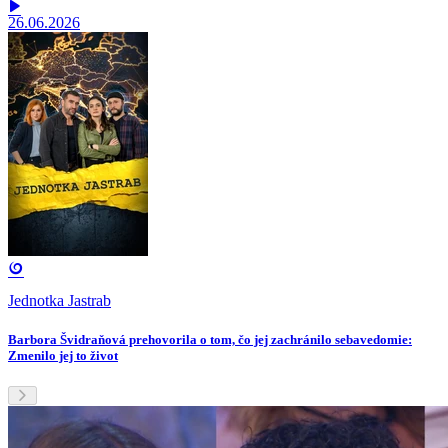
26.06.2026
Jednotka Jastrab
Barbora Švidraňová prehovorila o tom, čo jej zachránilo sebavedomie:
Zmenilo jej to život