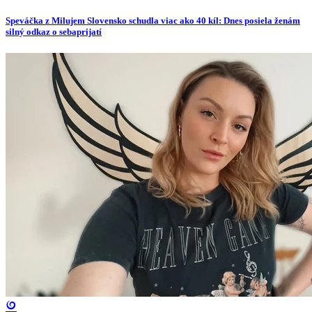
Speváčka z Milujem Slovensko schudla viac ako 40 kíl: Dnes posiela ženám
silný odkaz o sebaprijatí