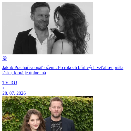
Jakub Prachař sa opäť oženil: Po rokoch búrlivých vzťahov prišla
láska, ktorá je úplne iná
TV JOJ
•
28. 07. 2026