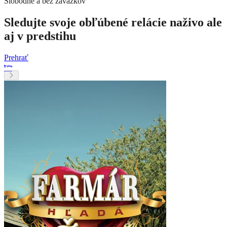
Slobodne a bez záväzkov
Sledujte svoje obľúbené relácie naživo ale
aj v predstihu
Prehrať