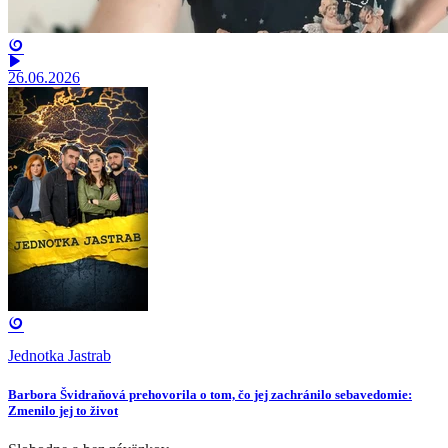
26.06.2026
Jednotka Jastrab
Barbora Švidraňová prehovorila o tom, čo jej zachránilo sebavedomie:
Zmenilo jej to život