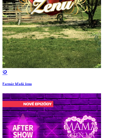
Farmár hľadá ženu