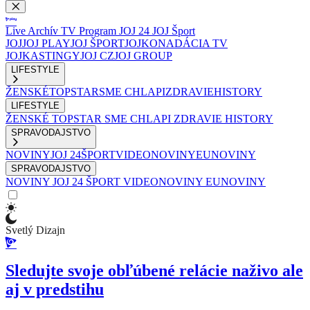
Live
Archív
TV Program
JOJ 24
JOJ Šport
JOJ
JOJ PLAY
JOJ ŠPORT
JOJKO
NADÁCIA TV
JOJ
KASTINGY
JOJ CZ
JOJ GROUP
LIFESTYLE
ŽENSKÉ
TOPSTAR
SME CHLAPI
ZDRAVIE
HISTORY
LIFESTYLE
ŽENSKÉ
TOPSTAR
SME CHLAPI
ZDRAVIE
HISTORY
SPRAVODAJSTVO
NOVINY
JOJ 24
ŠPORT
VIDEONOVINY
EUNOVINY
SPRAVODAJSTVO
NOVINY
JOJ 24
ŠPORT
VIDEONOVINY
EUNOVINY
Svetlý Dizajn
Sledujte svoje obľúbené relácie naživo ale
aj v predstihu