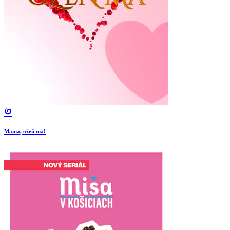
Mama, ožeň ma!