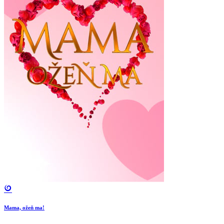
Mama, ožeň ma!