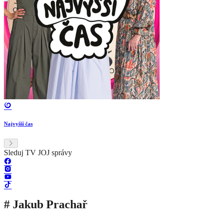
Najvyšší čas
Sleduj TV JOJ správy
# Jakub Prachař