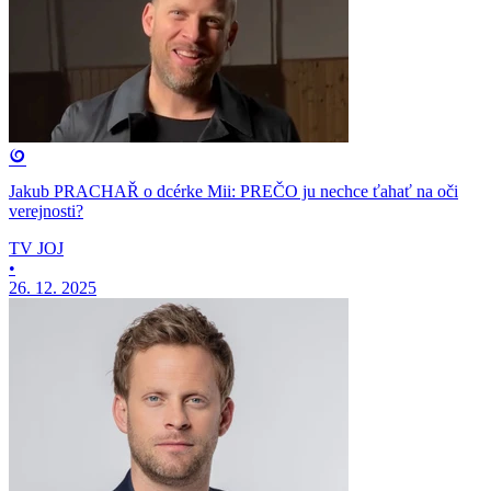
Jakub PRACHAŘ o dcérke Mii: PREČO ju nechce ťahať na oči
verejnosti?
TV JOJ
•
26. 12. 2025