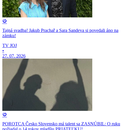
Tajná svadba! Jakub Prachař a Sara Sandeva si povedali áno na
zámku!
TV JOJ
•
27. 07. 2026
POROTCA Česko Slovensko má talent sa ZASNÚBIL: O ruku
požiadal o 14 rokov mladšiu PRIATEĽKU!