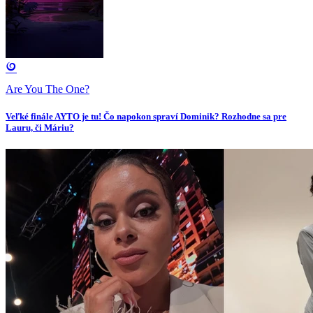
Are You The One?
Veľké finále AYTO je tu! Čo napokon spraví Dominik? Rozhodne sa pre
Lauru, či Máriu?