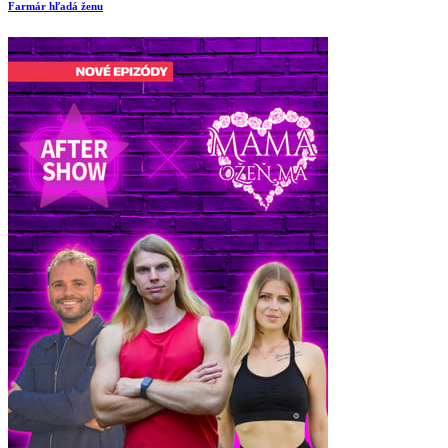
Farmár hľadá ženu