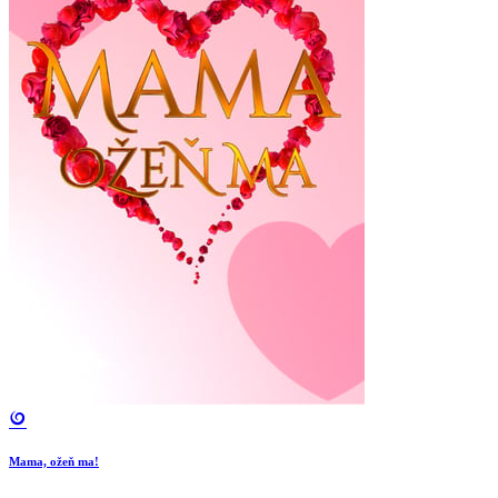
Mama, ožeň ma!