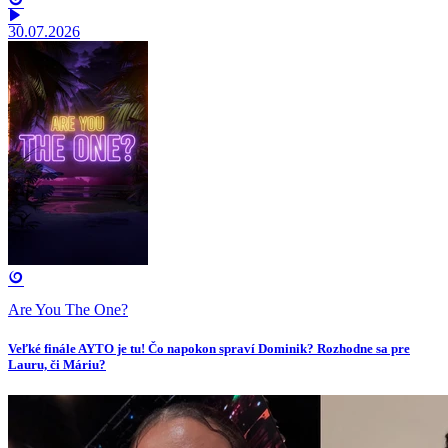
30.07.2026
Are You The One?
Veľké finále AYTO je tu! Čo napokon spraví Dominik? Rozhodne sa pre
Lauru, či Máriu?