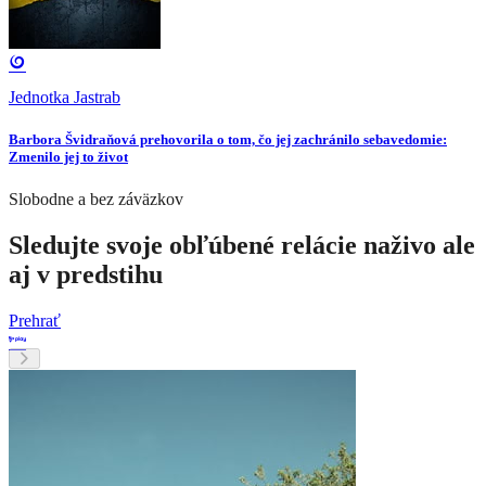
Jednotka Jastrab
Barbora Švidraňová prehovorila o tom, čo jej zachránilo sebavedomie:
Zmenilo jej to život
Slobodne a bez záväzkov
Sledujte svoje obľúbené relácie naživo ale
aj v predstihu
Prehrať