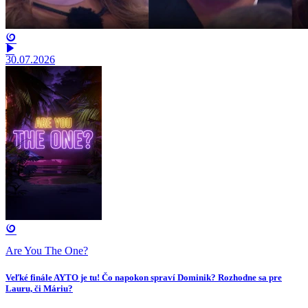
30.07.2026
Are You The One?
Veľké finále AYTO je tu! Čo napokon spraví Dominik? Rozhodne sa pre
Lauru, či Máriu?