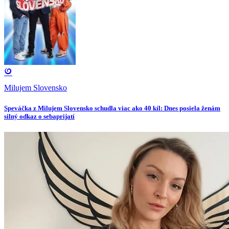
Milujem Slovensko
Speváčka z Milujem Slovensko schudla viac ako 40 kíl: Dnes posiela ženám
silný odkaz o sebaprijatí