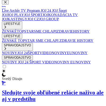
Live
Archív
TV Program
JOJ 24
JOJ Šport
JOJ
JOJ PLAY
JOJ ŠPORT
JOJKO
NADÁCIA TV
JOJ
KASTINGY
JOJ CZ
JOJ GROUP
LIFESTYLE
ŽENSKÉ
TOPSTAR
SME CHLAPI
ZDRAVIE
HISTORY
LIFESTYLE
ŽENSKÉ
TOPSTAR
SME CHLAPI
ZDRAVIE
HISTORY
SPRAVODAJSTVO
NOVINY
JOJ 24
ŠPORT
VIDEONOVINY
EUNOVINY
SPRAVODAJSTVO
NOVINY
JOJ 24
ŠPORT
VIDEONOVINY
EUNOVINY
Svetlý Dizajn
Sledujte svoje obľúbené relácie naživo ale
aj v predstihu