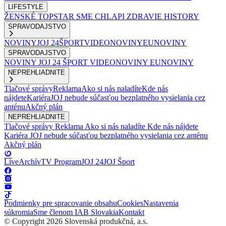
LIFESTYLE
ŽENSKÉ
TOPSTAR
SME CHLAPI
ZDRAVIE
HISTORY
SPRAVODAJSTVO
NOVINY
JOJ 24
ŠPORT
VIDEONOVINY
EUNOVINY
SPRAVODAJSTVO
NOVINY
JOJ 24
ŠPORT
VIDEONOVINY
EUNOVINY
NEPREHLIADNITE
Tlačové správy
Reklama
Ako si nás naladíte
Kde nás
nájdete
Kariéra
JOJ nebude súčasťou bezplatného vysielania cez
anténu
Akčný plán
NEPREHLIADNITE
Tlačové správy
Reklama
Ako si nás naladíte
Kde nás nájdete
Kariéra
JOJ nebude súčasťou bezplatného vysielania cez anténu
Akčný plán
Live
Archív
TV Program
JOJ 24
JOJ Šport
Podmienky pre spracovanie obsahu
Cookies
Nastavenia
súkromia
Sme členom IAB Slovakia
Kontakt
© Copyright 2026 Slovenská produkčná, a.s.