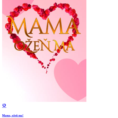
Mama, ožeň ma!