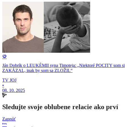
Ján Dobrík o LEUKÉMII syna Timoteja: „Niektoré POCITY som si
ZAKÁZAL, inak by som sa ZLOŽIL“
TV JOJ
•
08. 10. 2025
Sledujte svoje oblubene relacie ako prví
Zapnúť