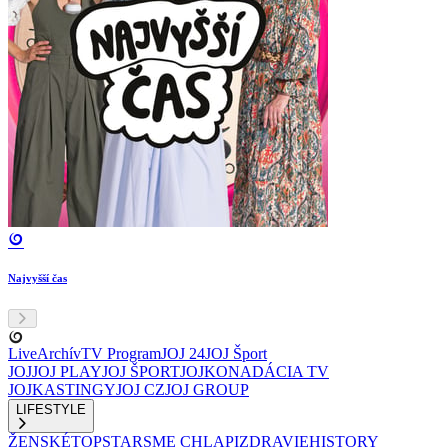
Najvyšší čas
Live
Archív
TV Program
JOJ 24
JOJ Šport
JOJ
JOJ PLAY
JOJ ŠPORT
JOJKO
NADÁCIA TV
JOJ
KASTINGY
JOJ CZ
JOJ GROUP
LIFESTYLE
ŽENSKÉ
TOPSTAR
SME CHLAPI
ZDRAVIE
HISTORY