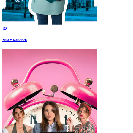
Miša v Košiciach