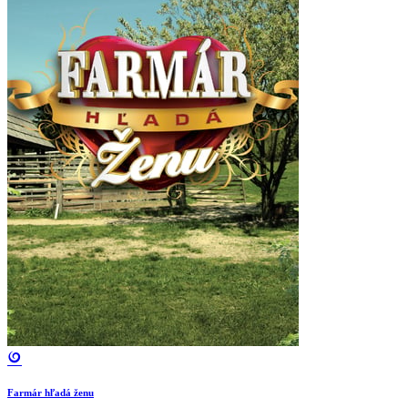
Farmár hľadá ženu