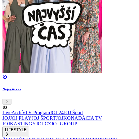
Najvyšší čas
Live
Archív
TV Program
JOJ 24
JOJ Šport
JOJ
JOJ PLAY
JOJ ŠPORT
JOJKO
NADÁCIA TV
JOJ
KASTINGY
JOJ CZ
JOJ GROUP
LIFESTYLE