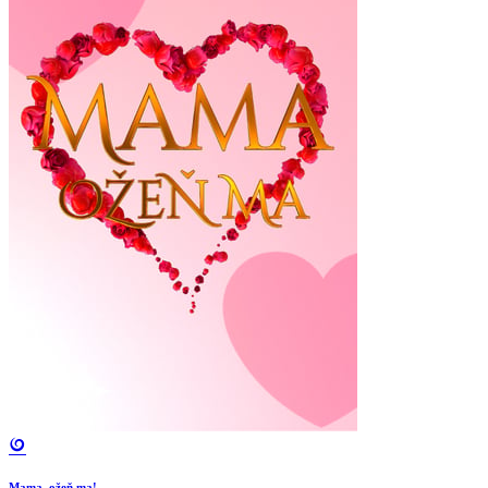
Mama, ožeň ma!