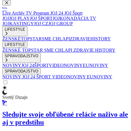
Live
Archív
TV Program
JOJ 24
JOJ Šport
JOJ
JOJ PLAY
JOJ ŠPORT
JOJKO
NADÁCIA TV
JOJ
KASTINGY
JOJ CZ
JOJ GROUP
LIFESTYLE
ŽENSKÉ
TOPSTAR
SME CHLAPI
ZDRAVIE
HISTORY
LIFESTYLE
ŽENSKÉ
TOPSTAR
SME CHLAPI
ZDRAVIE
HISTORY
SPRAVODAJSTVO
NOVINY
JOJ 24
ŠPORT
VIDEONOVINY
EUNOVINY
SPRAVODAJSTVO
NOVINY
JOJ 24
ŠPORT
VIDEONOVINY
EUNOVINY
Svetlý Dizajn
Sledujte svoje obľúbené relácie naživo ale
aj v predstihu