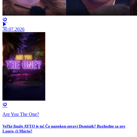
30.07.2026
Are You The One?
Veľké finále AYTO je tu! Čo napokon spraví Dominik? Rozhodne sa pre
Lauru, či Máriu?