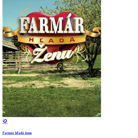
Farmár hľadá ženu