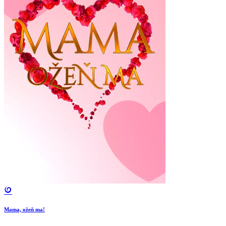
Mama, ožeň ma!