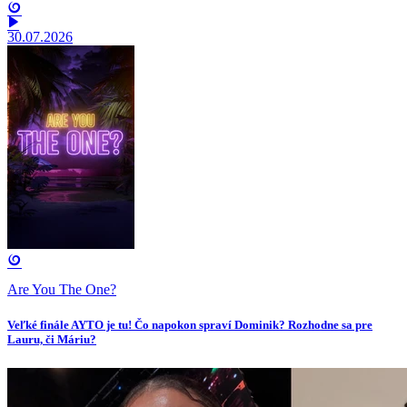
30.07.2026
Are You The One?
Veľké finále AYTO je tu! Čo napokon spraví Dominik? Rozhodne sa pre
Lauru, či Máriu?