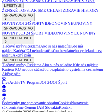
ŽENSKÉ
TOPSTAR
SME CHLAPI
ZDRAVIE
HISTORY
LIFESTYLE
ŽENSKÉ
TOPSTAR
SME CHLAPI
ZDRAVIE
HISTORY
SPRAVODAJSTVO
NOVINY
JOJ 24
ŠPORT
VIDEONOVINY
EUNOVINY
SPRAVODAJSTVO
NOVINY
JOJ 24
ŠPORT
VIDEONOVINY
EUNOVINY
NEPREHLIADNITE
Tlačové správy
Reklama
Ako si nás naladíte
Kde nás
nájdete
Kariéra
JOJ nebude súčasťou bezplatného vysielania cez
anténu
Akčný plán
NEPREHLIADNITE
Tlačové správy
Reklama
Ako si nás naladíte
Kde nás nájdete
Kariéra
JOJ nebude súčasťou bezplatného vysielania cez anténu
Akčný plán
Live
Archív
TV Program
JOJ 24
JOJ Šport
Podmienky pre spracovanie obsahu
Cookies
Nastavenia
súkromia
Sme členom IAB Slovakia
Kontakt
© Copyright 2026 Slovenská produkčná, a.s.