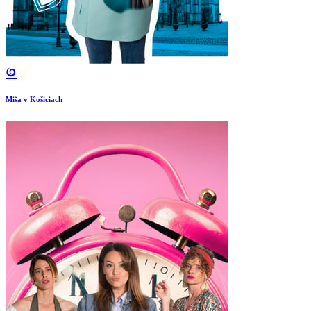
Miša v Košiciach