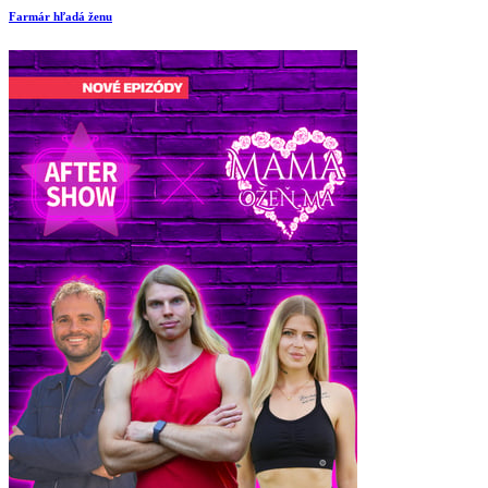
Farmár hľadá ženu