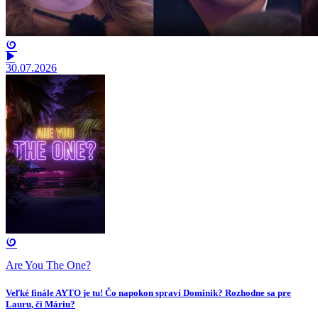
30.07.2026
Are You The One?
Veľké finále AYTO je tu! Čo napokon spraví Dominik? Rozhodne sa pre
Lauru, či Máriu?