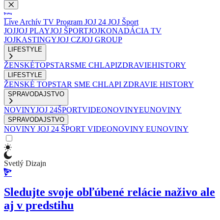
Live
Archív
TV Program
JOJ 24
JOJ Šport
JOJ
JOJ PLAY
JOJ ŠPORT
JOJKO
NADÁCIA TV
JOJ
KASTINGY
JOJ CZ
JOJ GROUP
LIFESTYLE
ŽENSKÉ
TOPSTAR
SME CHLAPI
ZDRAVIE
HISTORY
LIFESTYLE
ŽENSKÉ
TOPSTAR
SME CHLAPI
ZDRAVIE
HISTORY
SPRAVODAJSTVO
NOVINY
JOJ 24
ŠPORT
VIDEONOVINY
EUNOVINY
SPRAVODAJSTVO
NOVINY
JOJ 24
ŠPORT
VIDEONOVINY
EUNOVINY
Svetlý Dizajn
Sledujte svoje obľúbené relácie naživo ale
aj v predstihu