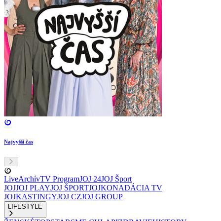
Najvyšší čas
Live
Archív
TV Program
JOJ 24
JOJ Šport
JOJ
JOJ PLAY
JOJ ŠPORT
JOJKO
NADÁCIA TV
JOJ
KASTINGY
JOJ CZ
JOJ GROUP
LIFESTYLE