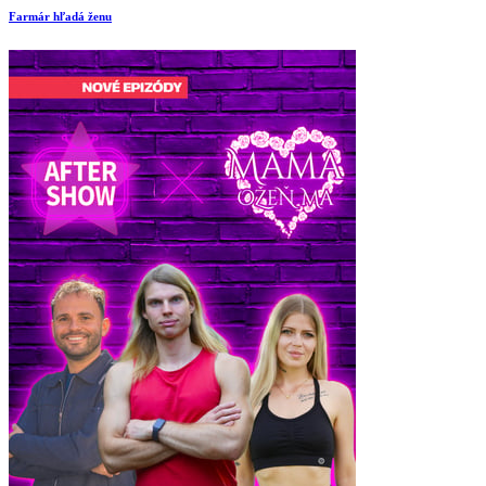
Farmár hľadá ženu