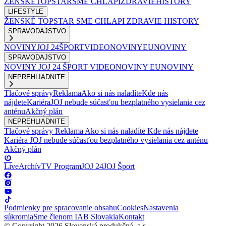
ŽENSKÉ
TOPSTAR
SME CHLAPI
ZDRAVIE
HISTORY
LIFESTYLE
ŽENSKÉ
TOPSTAR
SME CHLAPI
ZDRAVIE
HISTORY
SPRAVODAJSTVO
NOVINY
JOJ 24
ŠPORT
VIDEONOVINY
EUNOVINY
SPRAVODAJSTVO
NOVINY
JOJ 24
ŠPORT
VIDEONOVINY
EUNOVINY
NEPREHLIADNITE
Tlačové správy
Reklama
Ako si nás naladíte
Kde nás
nájdete
Kariéra
JOJ nebude súčasťou bezplatného vysielania cez
anténu
Akčný plán
NEPREHLIADNITE
Tlačové správy
Reklama
Ako si nás naladíte
Kde nás nájdete
Kariéra
JOJ nebude súčasťou bezplatného vysielania cez anténu
Akčný plán
Live
Archív
TV Program
JOJ 24
JOJ Šport
Podmienky pre spracovanie obsahu
Cookies
Nastavenia
súkromia
Sme členom IAB Slovakia
Kontakt
© Copyright 2026 Slovenská produkčná, a.s.