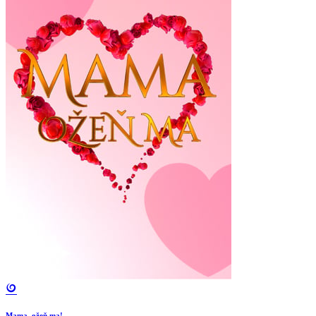
Mama, ožeň ma!