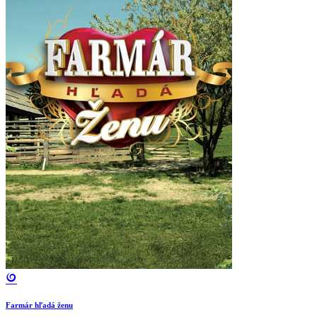
Farmár hľadá ženu