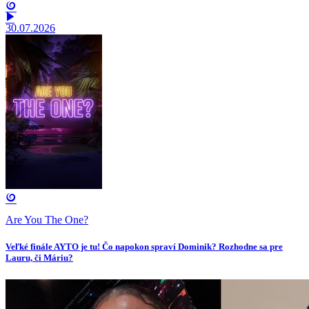
30.07.2026
Are You The One?
Veľké finále AYTO je tu! Čo napokon spraví Dominik? Rozhodne sa pre
Lauru, či Máriu?