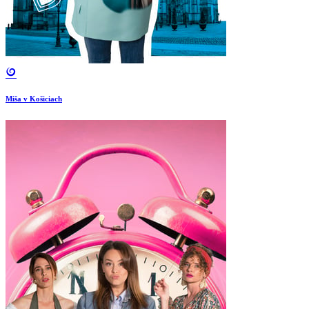
Miša v Košiciach