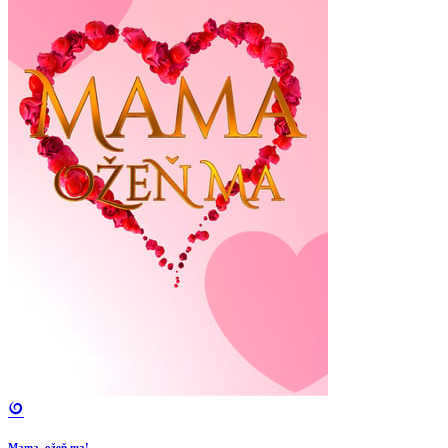
Mama, ožeň ma!