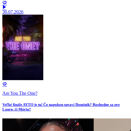
30.07.2026
Are You The One?
Veľké finále AYTO je tu! Čo napokon spraví Dominik? Rozhodne sa pre
Lauru, či Máriu?