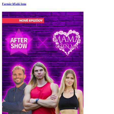
Farmár hľadá ženu