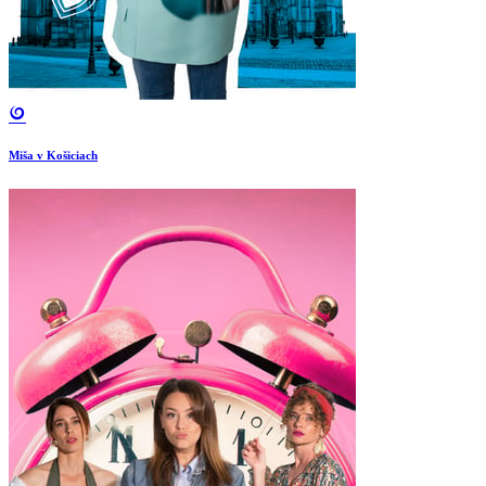
Miša v Košiciach