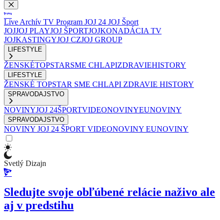
Live
Archív
TV Program
JOJ 24
JOJ Šport
JOJ
JOJ PLAY
JOJ ŠPORT
JOJKO
NADÁCIA TV
JOJ
KASTINGY
JOJ CZ
JOJ GROUP
LIFESTYLE
ŽENSKÉ
TOPSTAR
SME CHLAPI
ZDRAVIE
HISTORY
LIFESTYLE
ŽENSKÉ
TOPSTAR
SME CHLAPI
ZDRAVIE
HISTORY
SPRAVODAJSTVO
NOVINY
JOJ 24
ŠPORT
VIDEONOVINY
EUNOVINY
SPRAVODAJSTVO
NOVINY
JOJ 24
ŠPORT
VIDEONOVINY
EUNOVINY
Svetlý Dizajn
Sledujte svoje obľúbené relácie naživo ale
aj v predstihu