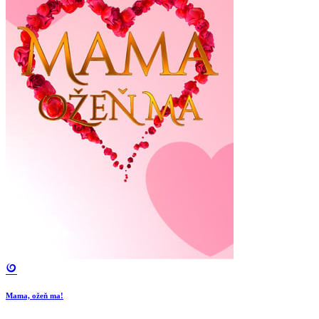
Mama, ožeň ma!