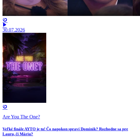
30.07.2026
Are You The One?
Veľké finále AYTO je tu! Čo napokon spraví Dominik? Rozhodne sa pre
Lauru, či Máriu?