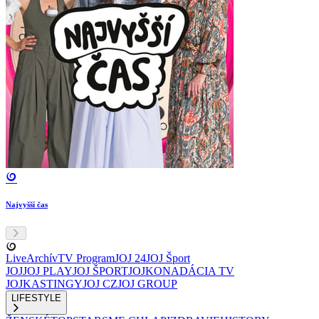
Najvyšší čas
Live
Archív
TV Program
JOJ 24
JOJ Šport
JOJ
JOJ PLAY
JOJ ŠPORT
JOJKO
NADÁCIA TV
JOJ
KASTINGY
JOJ CZ
JOJ GROUP
LIFESTYLE