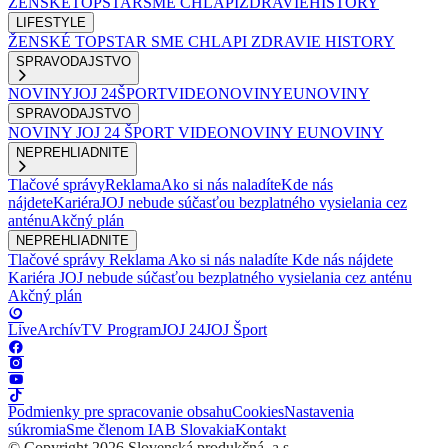
ŽENSKÉ
TOPSTAR
SME CHLAPI
ZDRAVIE
HISTORY
LIFESTYLE
ŽENSKÉ
TOPSTAR
SME CHLAPI
ZDRAVIE
HISTORY
SPRAVODAJSTVO
NOVINY
JOJ 24
ŠPORT
VIDEONOVINY
EUNOVINY
SPRAVODAJSTVO
NOVINY
JOJ 24
ŠPORT
VIDEONOVINY
EUNOVINY
NEPREHLIADNITE
Tlačové správy
Reklama
Ako si nás naladíte
Kde nás
nájdete
Kariéra
JOJ nebude súčasťou bezplatného vysielania cez
anténu
Akčný plán
NEPREHLIADNITE
Tlačové správy
Reklama
Ako si nás naladíte
Kde nás nájdete
Kariéra
JOJ nebude súčasťou bezplatného vysielania cez anténu
Akčný plán
Live
Archív
TV Program
JOJ 24
JOJ Šport
Podmienky pre spracovanie obsahu
Cookies
Nastavenia
súkromia
Sme členom IAB Slovakia
Kontakt
© Copyright 2026 Slovenská produkčná, a.s.