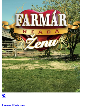
Farmár hľadá ženu