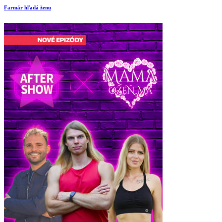
Farmár hľadá ženu