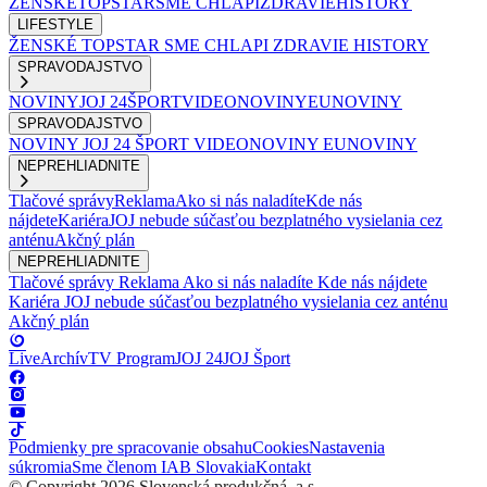
ŽENSKÉ
TOPSTAR
SME CHLAPI
ZDRAVIE
HISTORY
LIFESTYLE
ŽENSKÉ
TOPSTAR
SME CHLAPI
ZDRAVIE
HISTORY
SPRAVODAJSTVO
NOVINY
JOJ 24
ŠPORT
VIDEONOVINY
EUNOVINY
SPRAVODAJSTVO
NOVINY
JOJ 24
ŠPORT
VIDEONOVINY
EUNOVINY
NEPREHLIADNITE
Tlačové správy
Reklama
Ako si nás naladíte
Kde nás
nájdete
Kariéra
JOJ nebude súčasťou bezplatného vysielania cez
anténu
Akčný plán
NEPREHLIADNITE
Tlačové správy
Reklama
Ako si nás naladíte
Kde nás nájdete
Kariéra
JOJ nebude súčasťou bezplatného vysielania cez anténu
Akčný plán
Live
Archív
TV Program
JOJ 24
JOJ Šport
Podmienky pre spracovanie obsahu
Cookies
Nastavenia
súkromia
Sme členom IAB Slovakia
Kontakt
© Copyright 2026 Slovenská produkčná, a.s.