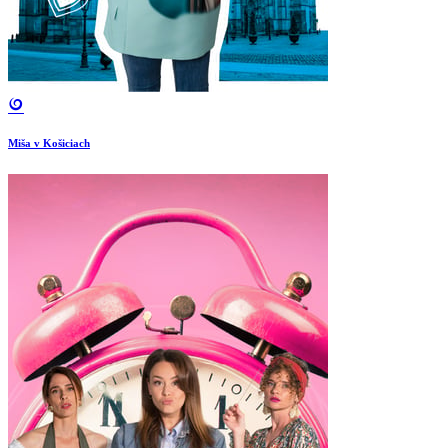
Miša v Košiciach