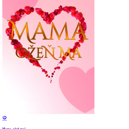
Mama, ožeň ma!