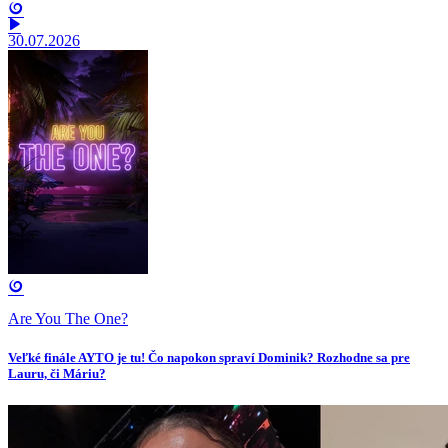
30.07.2026
Are You The One?
Veľké finále AYTO je tu! Čo napokon spraví Dominik? Rozhodne sa pre
Lauru, či Máriu?