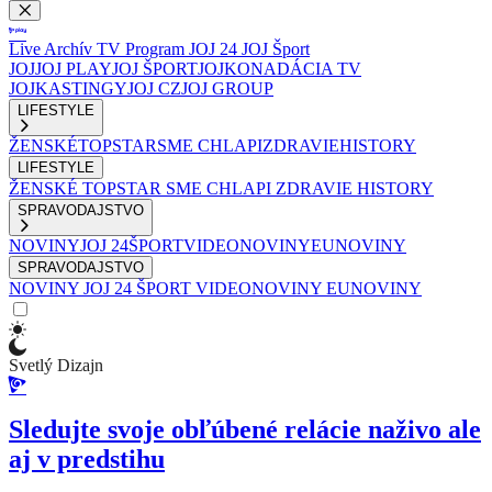
Live
Archív
TV Program
JOJ 24
JOJ Šport
JOJ
JOJ PLAY
JOJ ŠPORT
JOJKO
NADÁCIA TV
JOJ
KASTINGY
JOJ CZ
JOJ GROUP
LIFESTYLE
ŽENSKÉ
TOPSTAR
SME CHLAPI
ZDRAVIE
HISTORY
LIFESTYLE
ŽENSKÉ
TOPSTAR
SME CHLAPI
ZDRAVIE
HISTORY
SPRAVODAJSTVO
NOVINY
JOJ 24
ŠPORT
VIDEONOVINY
EUNOVINY
SPRAVODAJSTVO
NOVINY
JOJ 24
ŠPORT
VIDEONOVINY
EUNOVINY
Svetlý Dizajn
Sledujte svoje obľúbené relácie naživo ale
aj v predstihu