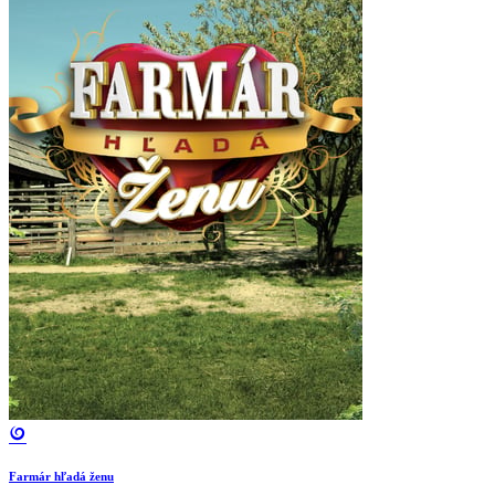
Farmár hľadá ženu