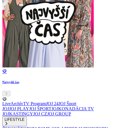
Najvyšší čas
Live
Archív
TV Program
JOJ 24
JOJ Šport
JOJ
JOJ PLAY
JOJ ŠPORT
JOJKO
NADÁCIA TV
JOJ
KASTINGY
JOJ CZ
JOJ GROUP
LIFESTYLE