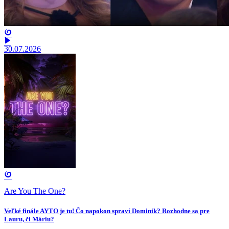
30.07.2026
Are You The One?
Veľké finále AYTO je tu! Čo napokon spraví Dominik? Rozhodne sa pre
Lauru, či Máriu?