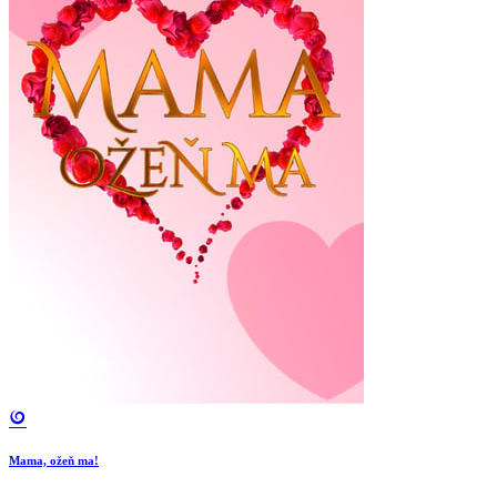
Mama, ožeň ma!