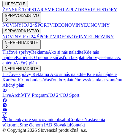
LIFESTYLE
ŽENSKÉ
TOPSTAR
SME CHLAPI
ZDRAVIE
HISTORY
SPRAVODAJSTVO
NOVINY
JOJ 24
ŠPORT
VIDEONOVINY
EUNOVINY
SPRAVODAJSTVO
NOVINY
JOJ 24
ŠPORT
VIDEONOVINY
EUNOVINY
NEPREHLIADNITE
Tlačové správy
Reklama
Ako si nás naladíte
Kde nás
nájdete
Kariéra
JOJ nebude súčasťou bezplatného vysielania cez
anténu
Akčný plán
NEPREHLIADNITE
Tlačové správy
Reklama
Ako si nás naladíte
Kde nás nájdete
Kariéra
JOJ nebude súčasťou bezplatného vysielania cez anténu
Akčný plán
Live
Archív
TV Program
JOJ 24
JOJ Šport
Podmienky pre spracovanie obsahu
Cookies
Nastavenia
súkromia
Sme členom IAB Slovakia
Kontakt
© Copyright 2026 Slovenská produkčná, a.s.