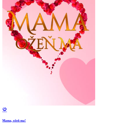
Mama, ožeň ma!