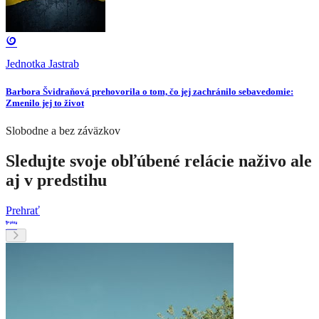
Jednotka Jastrab
Barbora Švidraňová prehovorila o tom, čo jej zachránilo sebavedomie:
Zmenilo jej to život
Slobodne a bez záväzkov
Sledujte svoje obľúbené relácie naživo ale
aj v predstihu
Prehrať