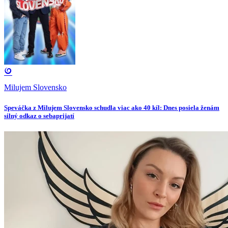
Milujem Slovensko
Speváčka z Milujem Slovensko schudla viac ako 40 kíl: Dnes posiela ženám
silný odkaz o sebaprijatí