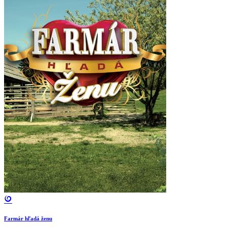
Farmár hľadá ženu