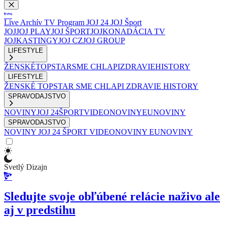
Live
Archív
TV Program
JOJ 24
JOJ Šport
JOJ
JOJ PLAY
JOJ ŠPORT
JOJKO
NADÁCIA TV
JOJ
KASTINGY
JOJ CZ
JOJ GROUP
LIFESTYLE
ŽENSKÉ
TOPSTAR
SME CHLAPI
ZDRAVIE
HISTORY
LIFESTYLE
ŽENSKÉ
TOPSTAR
SME CHLAPI
ZDRAVIE
HISTORY
SPRAVODAJSTVO
NOVINY
JOJ 24
ŠPORT
VIDEONOVINY
EUNOVINY
SPRAVODAJSTVO
NOVINY
JOJ 24
ŠPORT
VIDEONOVINY
EUNOVINY
Svetlý Dizajn
Sledujte svoje obľúbené relácie naživo ale
aj v predstihu