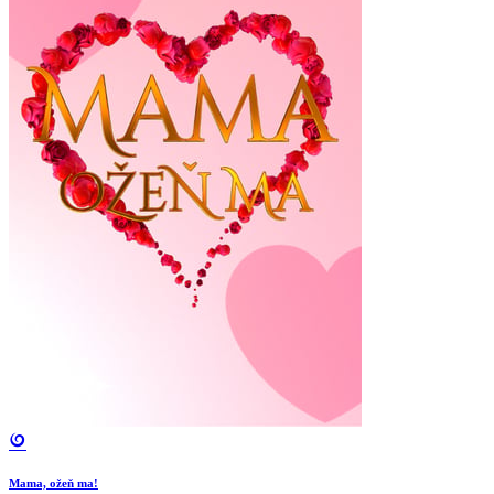
Mama, ožeň ma!