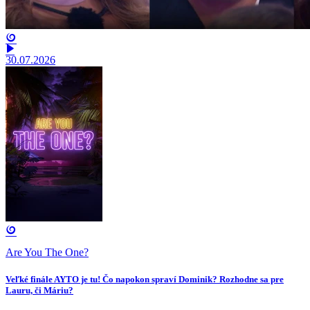
30.07.2026
Are You The One?
Veľké finále AYTO je tu! Čo napokon spraví Dominik? Rozhodne sa pre
Lauru, či Máriu?