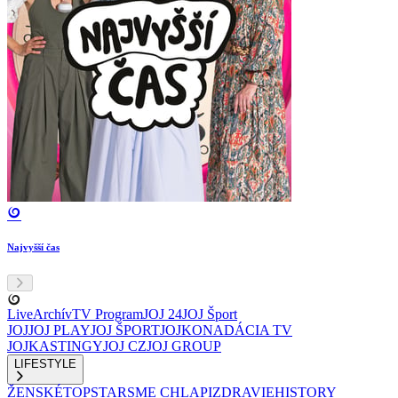
Najvyšší čas
Live
Archív
TV Program
JOJ 24
JOJ Šport
JOJ
JOJ PLAY
JOJ ŠPORT
JOJKO
NADÁCIA TV
JOJ
KASTINGY
JOJ CZ
JOJ GROUP
LIFESTYLE
ŽENSKÉ
TOPSTAR
SME CHLAPI
ZDRAVIE
HISTORY