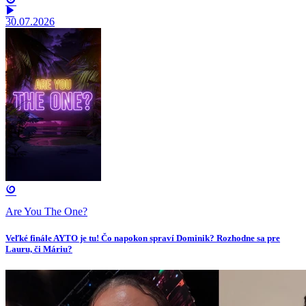
30.07.2026
Are You The One?
Veľké finále AYTO je tu! Čo napokon spraví Dominik? Rozhodne sa pre
Lauru, či Máriu?