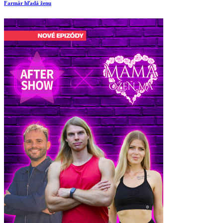
Farmár hľadá ženu