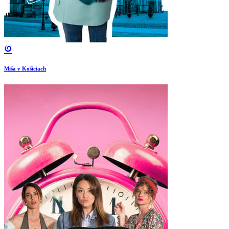
Miša v Košiciach