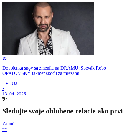
Dovolenka snov sa zmenila na DRÁMU: Spevák Robo
OPATOVSKÝ takmer skočil za mrežami!
TV JOJ
•
13. 04. 2026
Sledujte svoje oblubene relacie ako prví
Zapnúť