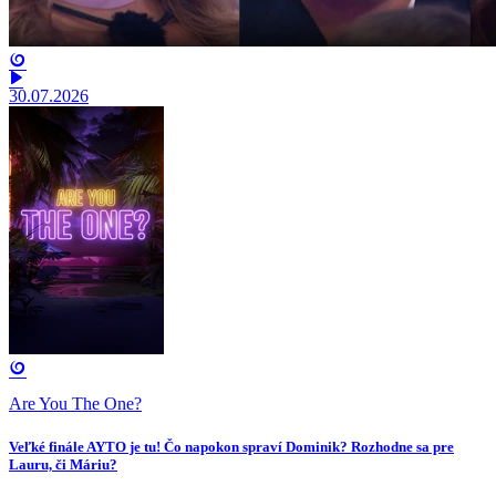
30.07.2026
Are You The One?
Veľké finále AYTO je tu! Čo napokon spraví Dominik? Rozhodne sa pre
Lauru, či Máriu?