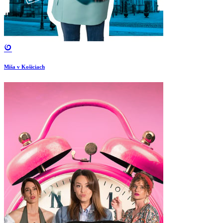
Miša v Košiciach