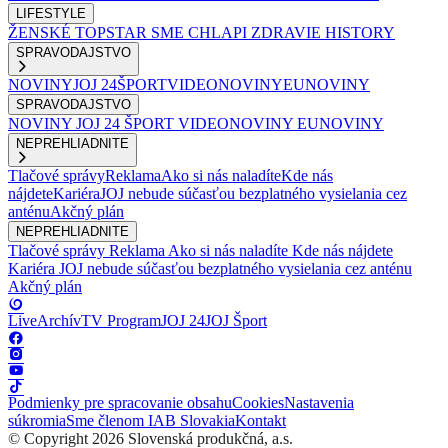
LIFESTYLE
ŽENSKÉ
TOPSTAR
SME CHLAPI
ZDRAVIE
HISTORY
SPRAVODAJSTVO
NOVINY
JOJ 24
ŠPORT
VIDEONOVINY
EUNOVINY
SPRAVODAJSTVO
NOVINY
JOJ 24
ŠPORT
VIDEONOVINY
EUNOVINY
NEPREHLIADNITE
Tlačové správy
Reklama
Ako si nás naladíte
Kde nás
nájdete
Kariéra
JOJ nebude súčasťou bezplatného vysielania cez
anténu
Akčný plán
NEPREHLIADNITE
Tlačové správy
Reklama
Ako si nás naladíte
Kde nás nájdete
Kariéra
JOJ nebude súčasťou bezplatného vysielania cez anténu
Akčný plán
Live
Archív
TV Program
JOJ 24
JOJ Šport
Podmienky pre spracovanie obsahu
Cookies
Nastavenia
súkromia
Sme členom IAB Slovakia
Kontakt
© Copyright 2026 Slovenská produkčná, a.s.