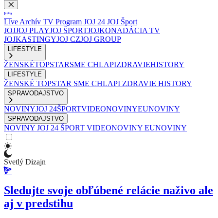
Live
Archív
TV Program
JOJ 24
JOJ Šport
JOJ
JOJ PLAY
JOJ ŠPORT
JOJKO
NADÁCIA TV
JOJ
KASTINGY
JOJ CZ
JOJ GROUP
LIFESTYLE
ŽENSKÉ
TOPSTAR
SME CHLAPI
ZDRAVIE
HISTORY
LIFESTYLE
ŽENSKÉ
TOPSTAR
SME CHLAPI
ZDRAVIE
HISTORY
SPRAVODAJSTVO
NOVINY
JOJ 24
ŠPORT
VIDEONOVINY
EUNOVINY
SPRAVODAJSTVO
NOVINY
JOJ 24
ŠPORT
VIDEONOVINY
EUNOVINY
Svetlý Dizajn
Sledujte svoje obľúbené relácie naživo ale
aj v predstihu