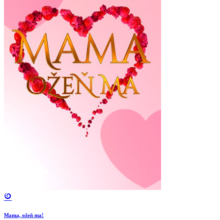
Mama, ožeň ma!