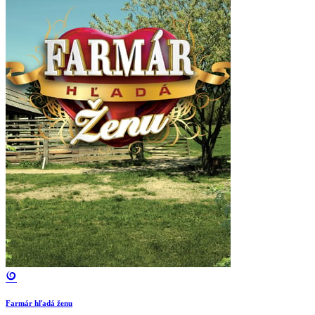
Farmár hľadá ženu