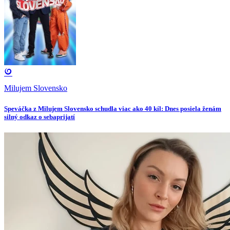
Milujem Slovensko
Speváčka z Milujem Slovensko schudla viac ako 40 kíl: Dnes posiela ženám
silný odkaz o sebaprijatí