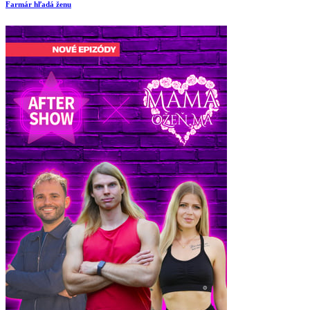
Farmár hľadá ženu