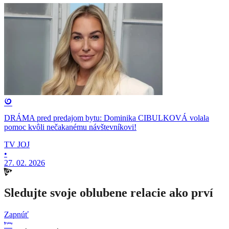
DRÁMA pred predajom bytu: Dominika CIBULKOVÁ volala
pomoc kvôli nečakanému návštevníkovi!
TV JOJ
•
27. 02. 2026
Sledujte svoje oblubene relacie ako prví
Zapnúť