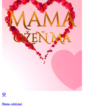
Mama, ožeň ma!