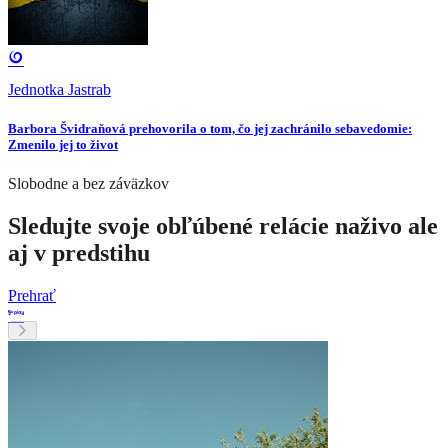
Jednotka Jastrab
Barbora Švidraňová prehovorila o tom, čo jej zachránilo sebavedomie:
Zmenilo jej to život
Slobodne a bez záväzkov
Sledujte svoje obľúbené relácie naživo ale
aj v predstihu
Prehrať