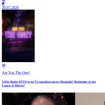
30.07.2026
Are You The One?
Veľké finále AYTO je tu! Čo napokon spraví Dominik? Rozhodne sa pre
Lauru, či Máriu?