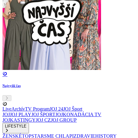
Najvyšší čas
Live
Archív
TV Program
JOJ 24
JOJ Šport
JOJ
JOJ PLAY
JOJ ŠPORT
JOJKO
NADÁCIA TV
JOJ
KASTINGY
JOJ CZ
JOJ GROUP
LIFESTYLE
ŽENSKÉ
TOPSTAR
SME CHLAPI
ZDRAVIE
HISTORY