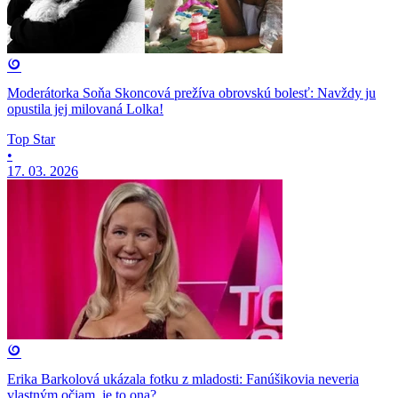
Moderátorka Soňa Skoncová prežíva obrovskú bolesť: Navždy ju
opustila jej milovaná Lolka!
Top Star
•
17. 03. 2026
Erika Barkolová ukázala fotku z mladosti: Fanúšikovia neveria
vlastným očiam, je to ona?