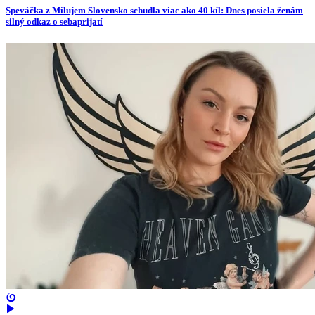
Speváčka z Milujem Slovensko schudla viac ako 40 kíl: Dnes posiela ženám
silný odkaz o sebaprijatí