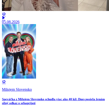
05.08.2026
Milujem Slovensko
Speváčka z Milujem Slovensko schudla viac ako 40 kíl: Dnes posiela ženám
silný odkaz o sebaprijatí