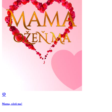
Mama, ožeň ma!