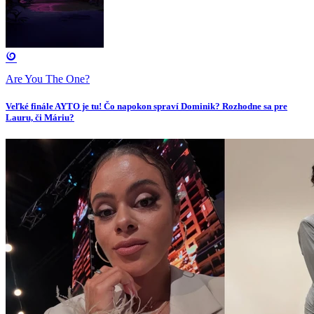
Are You The One?
Veľké finále AYTO je tu! Čo napokon spraví Dominik? Rozhodne sa pre
Lauru, či Máriu?