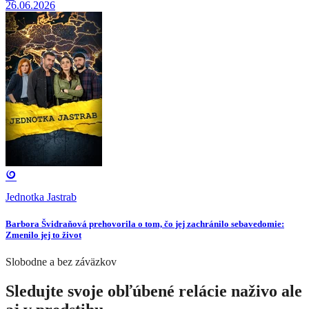
26.06.2026
Jednotka Jastrab
Barbora Švidraňová prehovorila o tom, čo jej zachránilo sebavedomie:
Zmenilo jej to život
Slobodne a bez záväzkov
Sledujte svoje obľúbené relácie naživo ale