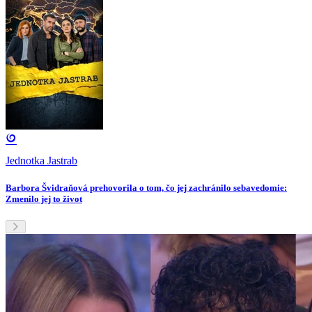
Jednotka Jastrab
Barbora Švidraňová prehovorila o tom, čo jej zachránilo sebavedomie:
Zmenilo jej to život