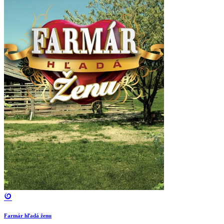
Farmár hľadá ženu