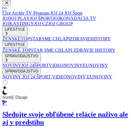
Live
Archív
TV Program
JOJ 24
JOJ Šport
JOJ
JOJ PLAY
JOJ ŠPORT
JOJKO
NADÁCIA TV
JOJ
KASTINGY
JOJ CZ
JOJ GROUP
LIFESTYLE
ŽENSKÉ
TOPSTAR
SME CHLAPI
ZDRAVIE
HISTORY
LIFESTYLE
ŽENSKÉ
TOPSTAR
SME CHLAPI
ZDRAVIE
HISTORY
SPRAVODAJSTVO
NOVINY
JOJ 24
ŠPORT
VIDEONOVINY
EUNOVINY
SPRAVODAJSTVO
NOVINY
JOJ 24
ŠPORT
VIDEONOVINY
EUNOVINY
Svetlý Dizajn
Sledujte svoje obľúbené relácie naživo ale
aj v predstihu