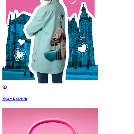
Miša v Košiciach