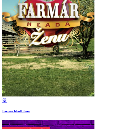
Farmár hľadá ženu