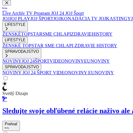
Live
Archív
TV Program
JOJ 24
JOJ Šport
JOJ
JOJ PLAY
JOJ ŠPORT
JOJKO
NADÁCIA TV JOJ
KASTINGY
LIFESTYLE
ŽENSKÉ
TOPSTAR
SME CHLAPI
ZDRAVIE
HISTORY
LIFESTYLE
ŽENSKÉ
TOPSTAR
SME CHLAPI
ZDRAVIE
HISTORY
SPRAVODAJSTVO
NOVINY
JOJ 24
ŠPORT
VIDEONOVINY
EUNOVINY
SPRAVODAJSTVO
NOVINY
JOJ 24
ŠPORT
VIDEONOVINY
EUNOVINY
Svetlý Dizajn
Sledujte svoje obľúbené relácie naživo ale 
Prehrať