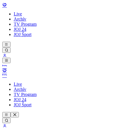
Live
Archív
TV Program
JOJ 24
JOJ Šport
Live
Archív
TV Program
JOJ 24
JOJ Šport