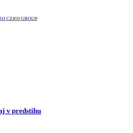
JOJ CZ
JOJ GROUP
aj v predstihu