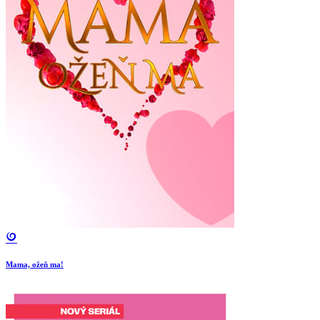
Mama, ožeň ma!