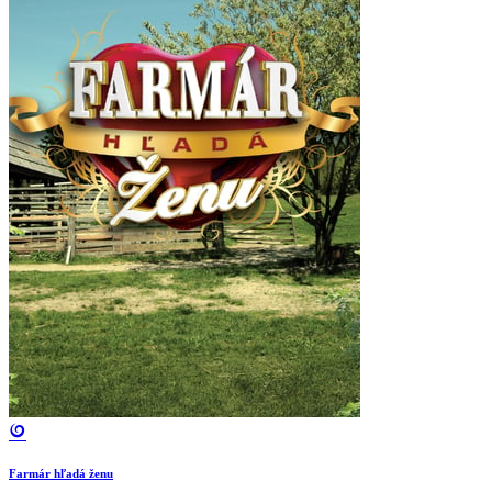
Farmár hľadá ženu