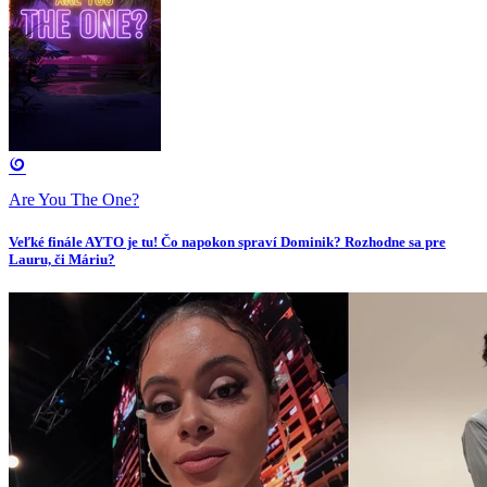
Are You The One?
Veľké finále AYTO je tu! Čo napokon spraví Dominik? Rozhodne sa pre
Lauru, či Máriu?