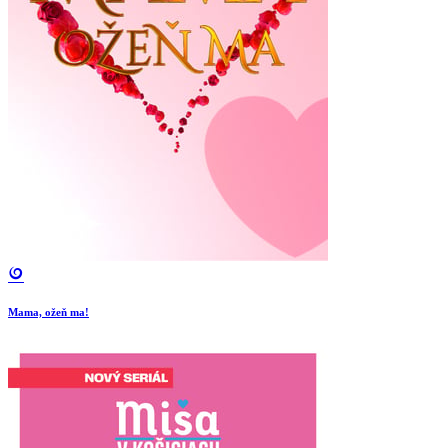
Mama, ožeň ma!