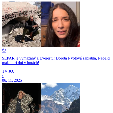
SEPAR je vymazaný z Everestu! Dorota Nvotová zaplatila, Nepálci
makali tri dni v horách!
TV JOJ
•
06. 11. 2025