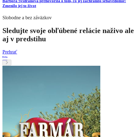
Barbora Švidraňová prehovorila o tom, čo jej zachránilo sebavedomie:
Zmenilo jej to život
Slobodne a bez záväzkov
Sledujte svoje obľúbené relácie naživo ale
aj v predstihu
Prehrať