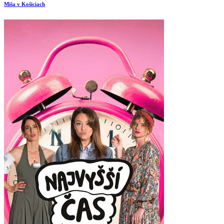
Miša v Košiciach