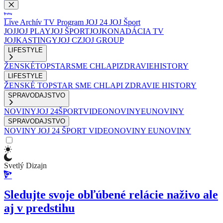
Live
Archív
TV Program
JOJ 24
JOJ Šport
JOJ
JOJ PLAY
JOJ ŠPORT
JOJKO
NADÁCIA TV
JOJ
KASTINGY
JOJ CZ
JOJ GROUP
LIFESTYLE
ŽENSKÉ
TOPSTAR
SME CHLAPI
ZDRAVIE
HISTORY
LIFESTYLE
ŽENSKÉ
TOPSTAR
SME CHLAPI
ZDRAVIE
HISTORY
SPRAVODAJSTVO
NOVINY
JOJ 24
ŠPORT
VIDEONOVINY
EUNOVINY
SPRAVODAJSTVO
NOVINY
JOJ 24
ŠPORT
VIDEONOVINY
EUNOVINY
Svetlý Dizajn
Sledujte svoje obľúbené relácie naživo ale
aj v predstihu