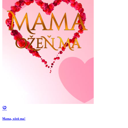
Mama, ožeň ma!