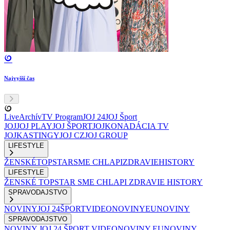
Najvyšší čas
Live
Archív
TV Program
JOJ 24
JOJ Šport
JOJ
JOJ PLAY
JOJ ŠPORT
JOJKO
NADÁCIA TV
JOJ
KASTINGY
JOJ CZ
JOJ GROUP
LIFESTYLE
ŽENSKÉ
TOPSTAR
SME CHLAPI
ZDRAVIE
HISTORY
LIFESTYLE
ŽENSKÉ
TOPSTAR
SME CHLAPI
ZDRAVIE
HISTORY
SPRAVODAJSTVO
NOVINY
JOJ 24
ŠPORT
VIDEONOVINY
EUNOVINY
SPRAVODAJSTVO
NOVINY
JOJ 24
ŠPORT
VIDEONOVINY
EUNOVINY