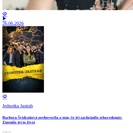
26.06.2026
Jednotka Jastrab
Barbora Švidraňová prehovorila o tom, čo jej zachránilo sebavedomie:
Zmenilo jej to život