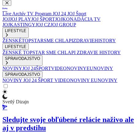
Live
Archív
TV Program
JOJ 24
JOJ Šport
JOJ
JOJ PLAY
JOJ ŠPORT
JOJKO
NADÁCIA TV
JOJ
KASTINGY
JOJ CZ
JOJ GROUP
LIFESTYLE
ŽENSKÉ
TOPSTAR
SME CHLAPI
ZDRAVIE
HISTORY
LIFESTYLE
ŽENSKÉ
TOPSTAR
SME CHLAPI
ZDRAVIE
HISTORY
SPRAVODAJSTVO
NOVINY
JOJ 24
ŠPORT
VIDEONOVINY
EUNOVINY
SPRAVODAJSTVO
NOVINY
JOJ 24
ŠPORT
VIDEONOVINY
EUNOVINY
Svetlý Dizajn
Sledujte svoje obľúbené relácie naživo ale
aj v predstihu