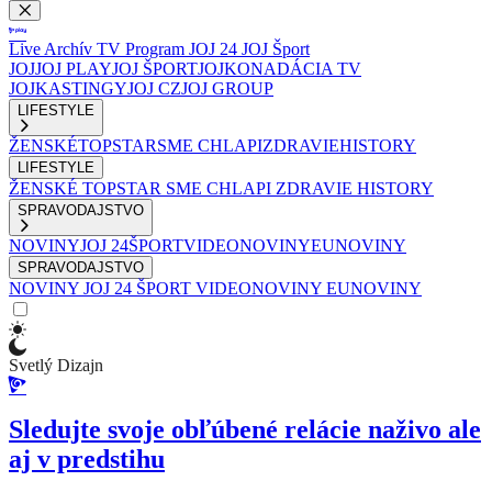
Live
Archív
TV Program
JOJ 24
JOJ Šport
JOJ
JOJ PLAY
JOJ ŠPORT
JOJKO
NADÁCIA TV
JOJ
KASTINGY
JOJ CZ
JOJ GROUP
LIFESTYLE
ŽENSKÉ
TOPSTAR
SME CHLAPI
ZDRAVIE
HISTORY
LIFESTYLE
ŽENSKÉ
TOPSTAR
SME CHLAPI
ZDRAVIE
HISTORY
SPRAVODAJSTVO
NOVINY
JOJ 24
ŠPORT
VIDEONOVINY
EUNOVINY
SPRAVODAJSTVO
NOVINY
JOJ 24
ŠPORT
VIDEONOVINY
EUNOVINY
Svetlý Dizajn
Sledujte svoje obľúbené relácie naživo ale
aj v predstihu