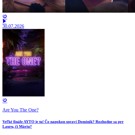
30.07.2026
Are You The One?
Veľké finále AYTO je tu! Čo napokon spraví Dominik? Rozhodne sa pre
Lauru, či Máriu?