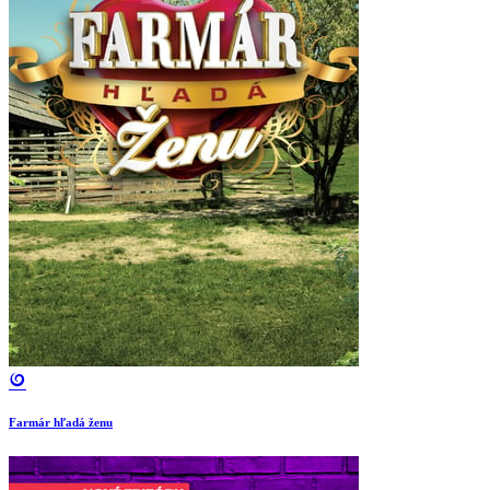
Farmár hľadá ženu