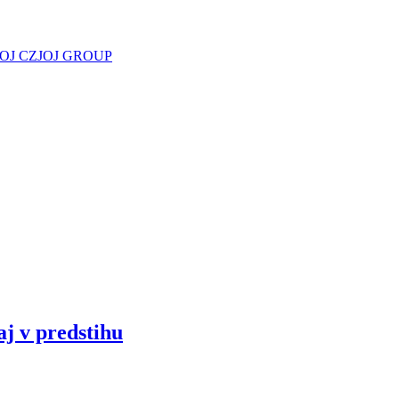
JOJ CZ
JOJ GROUP
aj v predstihu