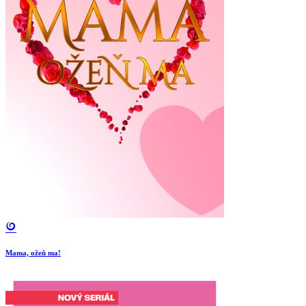
Mama, ožeň ma!