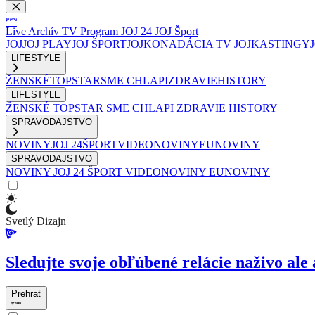
Live
Archív
TV Program
JOJ 24
JOJ Šport
JOJ
JOJ PLAY
JOJ ŠPORT
JOJKO
NADÁCIA TV JOJ
KASTINGY
LIFESTYLE
ŽENSKÉ
TOPSTAR
SME CHLAPI
ZDRAVIE
HISTORY
LIFESTYLE
ŽENSKÉ
TOPSTAR
SME CHLAPI
ZDRAVIE
HISTORY
SPRAVODAJSTVO
NOVINY
JOJ 24
ŠPORT
VIDEONOVINY
EUNOVINY
SPRAVODAJSTVO
NOVINY
JOJ 24
ŠPORT
VIDEONOVINY
EUNOVINY
Svetlý Dizajn
Sledujte svoje obľúbené relácie naživo ale 
Prehrať