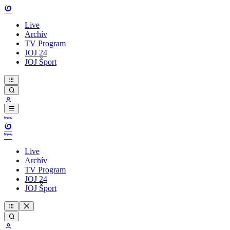
Live
Archív
TV Program
JOJ 24
JOJ Šport
Live
Archív
TV Program
JOJ 24
JOJ Šport