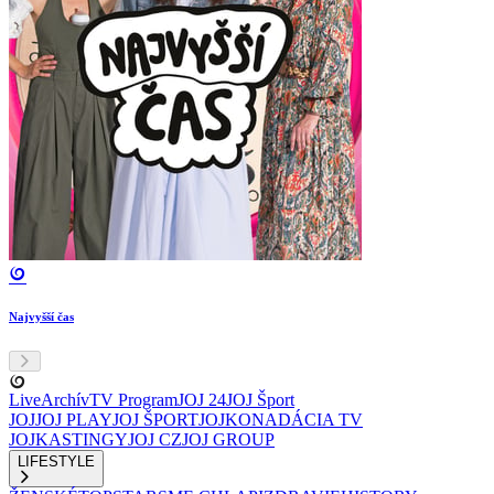
Najvyšší čas
Live
Archív
TV Program
JOJ 24
JOJ Šport
JOJ
JOJ PLAY
JOJ ŠPORT
JOJKO
NADÁCIA TV
JOJ
KASTINGY
JOJ CZ
JOJ GROUP
LIFESTYLE