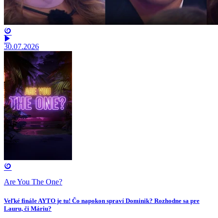
30.07.2026
Are You The One?
Veľké finále AYTO je tu! Čo napokon spraví Dominik? Rozhodne sa pre
Lauru, či Máriu?