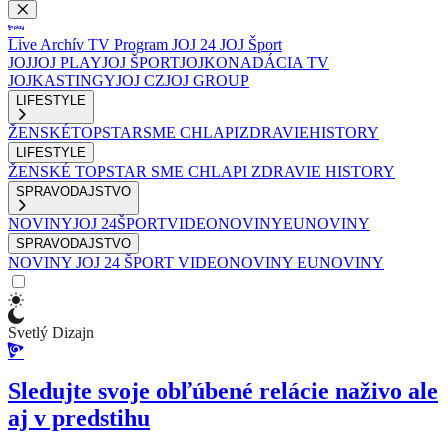
Live
Archív
TV Program
JOJ 24
JOJ Šport
JOJ
JOJ PLAY
JOJ ŠPORT
JOJKO
NADÁCIA TV
JOJ
KASTINGY
JOJ CZ
JOJ GROUP
LIFESTYLE
ŽENSKÉ
TOPSTAR
SME CHLAPI
ZDRAVIE
HISTORY
LIFESTYLE
ŽENSKÉ
TOPSTAR
SME CHLAPI
ZDRAVIE
HISTORY
SPRAVODAJSTVO
NOVINY
JOJ 24
ŠPORT
VIDEONOVINY
EUNOVINY
SPRAVODAJSTVO
NOVINY
JOJ 24
ŠPORT
VIDEONOVINY
EUNOVINY
Svetlý Dizajn
Sledujte svoje obľúbené relácie naživo ale
aj v predstihu