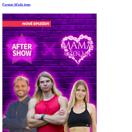
Farmár hľadá ženu