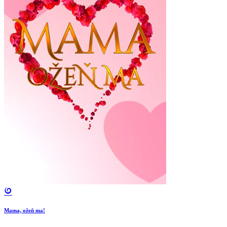
Mama, ožeň ma!