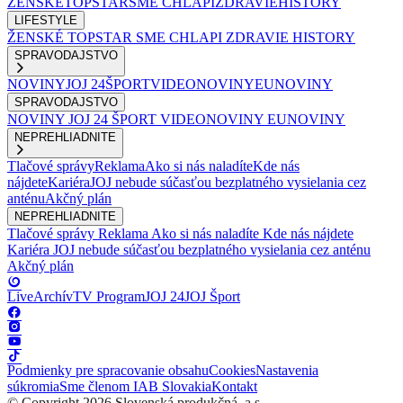
ŽENSKÉ
TOPSTAR
SME CHLAPI
ZDRAVIE
HISTORY
LIFESTYLE
ŽENSKÉ
TOPSTAR
SME CHLAPI
ZDRAVIE
HISTORY
SPRAVODAJSTVO
NOVINY
JOJ 24
ŠPORT
VIDEONOVINY
EUNOVINY
SPRAVODAJSTVO
NOVINY
JOJ 24
ŠPORT
VIDEONOVINY
EUNOVINY
NEPREHLIADNITE
Tlačové správy
Reklama
Ako si nás naladíte
Kde nás
nájdete
Kariéra
JOJ nebude súčasťou bezplatného vysielania cez
anténu
Akčný plán
NEPREHLIADNITE
Tlačové správy
Reklama
Ako si nás naladíte
Kde nás nájdete
Kariéra
JOJ nebude súčasťou bezplatného vysielania cez anténu
Akčný plán
Live
Archív
TV Program
JOJ 24
JOJ Šport
Podmienky pre spracovanie obsahu
Cookies
Nastavenia
súkromia
Sme členom IAB Slovakia
Kontakt
© Copyright 2026 Slovenská produkčná, a.s.