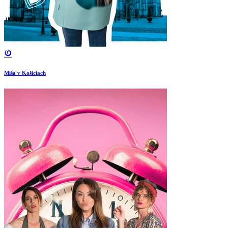
Miša v Košiciach