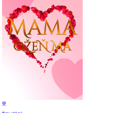
Mama, ožeň ma!