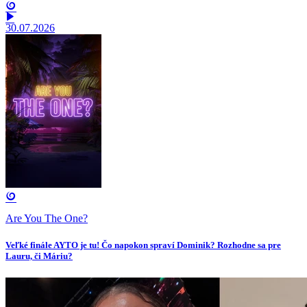
30.07.2026
Are You The One?
Veľké finále AYTO je tu! Čo napokon spraví Dominik? Rozhodne sa pre
Lauru, či Máriu?