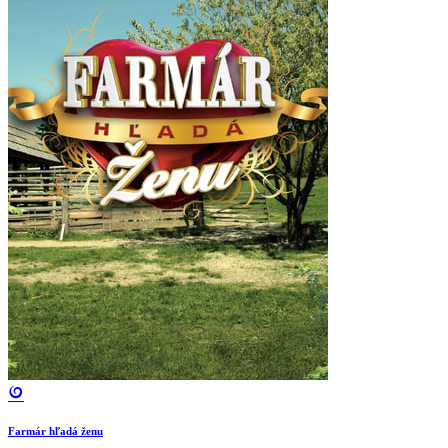
Farmár hľadá ženu