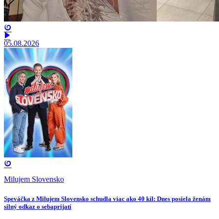
05.08.2026
Milujem Slovensko
Speváčka z Milujem Slovensko schudla viac ako 40 kíl: Dnes posiela ženám
silný odkaz o sebaprijatí