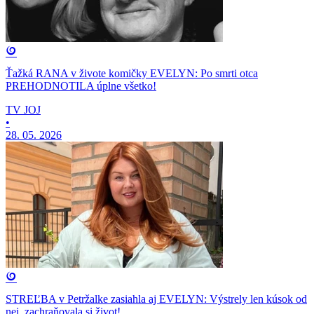
Ťažká RANA v živote komičky EVELYN: Po smrti otca
PREHODNOTILA úplne všetko!
TV JOJ
•
28. 05. 2026
STREĽBA v Petržalke zasiahla aj EVELYN: Výstrely len kúsok od
nej, zachraňovala si život!