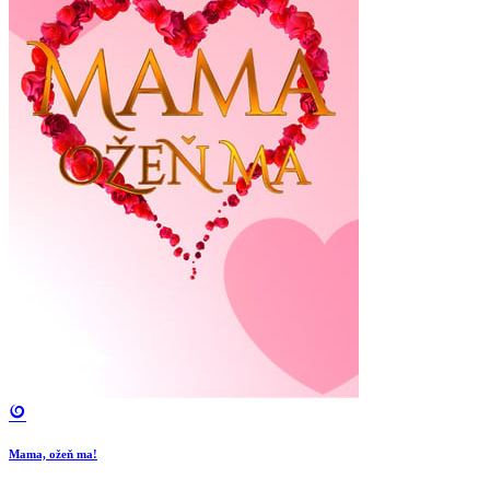
Mama, ožeň ma!