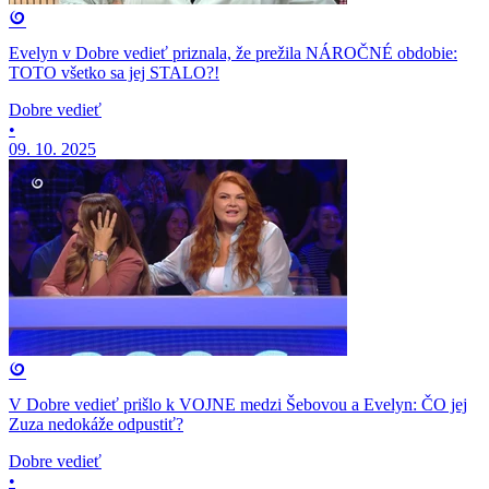
Evelyn v Dobre vedieť priznala, že prežila NÁROČNÉ obdobie:
TOTO všetko sa jej STALO?!
Dobre vedieť
•
09. 10. 2025
V Dobre vedieť prišlo k VOJNE medzi Šebovou a Evelyn: ČO jej
Zuza nedokáže odpustiť?
Dobre vedieť
•