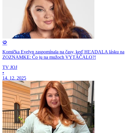
Komička Evelyn zaspomínala na časy, keď HĽADALA lásku na
ZOZNAMKE: Čo ju na mužoch VYTÁČALO?!
TV JOJ
•
14. 12. 2025