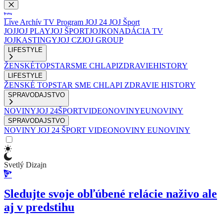
Live
Archív
TV Program
JOJ 24
JOJ Šport
JOJ
JOJ PLAY
JOJ ŠPORT
JOJKO
NADÁCIA TV
JOJ
KASTINGY
JOJ CZ
JOJ GROUP
LIFESTYLE
ŽENSKÉ
TOPSTAR
SME CHLAPI
ZDRAVIE
HISTORY
LIFESTYLE
ŽENSKÉ
TOPSTAR
SME CHLAPI
ZDRAVIE
HISTORY
SPRAVODAJSTVO
NOVINY
JOJ 24
ŠPORT
VIDEONOVINY
EUNOVINY
SPRAVODAJSTVO
NOVINY
JOJ 24
ŠPORT
VIDEONOVINY
EUNOVINY
Svetlý Dizajn
Sledujte svoje obľúbené relácie naživo ale
aj v predstihu