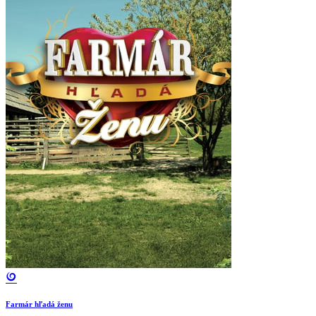
Farmár hľadá ženu