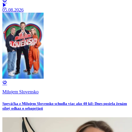
05.08.2026
Milujem Slovensko
Speváčka z Milujem Slovensko schudla viac ako 40 kíl: Dnes posiela ženám
silný odkaz o sebaprijatí