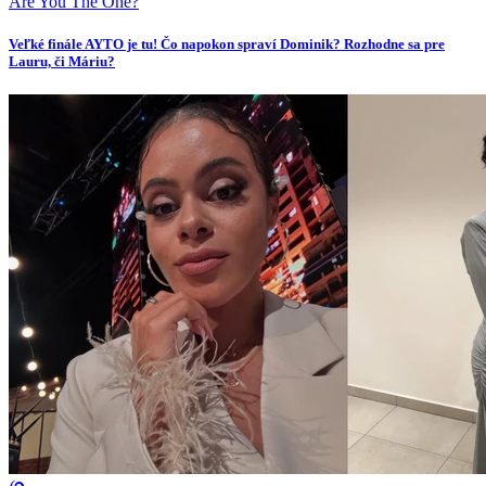
Are You The One?
Veľké finále AYTO je tu! Čo napokon spraví Dominik? Rozhodne sa pre
Lauru, či Máriu?