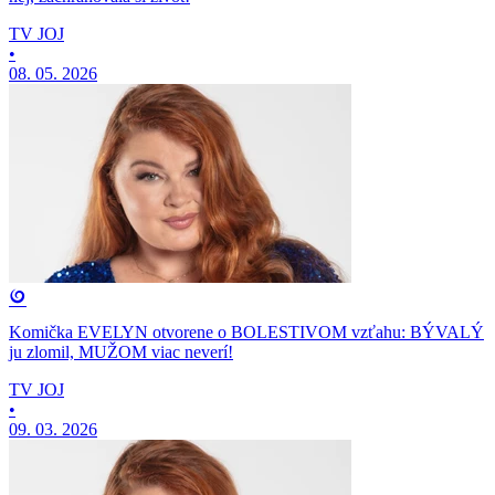
TV JOJ
•
08. 05. 2026
Komička EVELYN otvorene o BOLESTIVOM vzťahu: BÝVALÝ
ju zlomil, MUŽOM viac neverí!
TV JOJ
•
09. 03. 2026