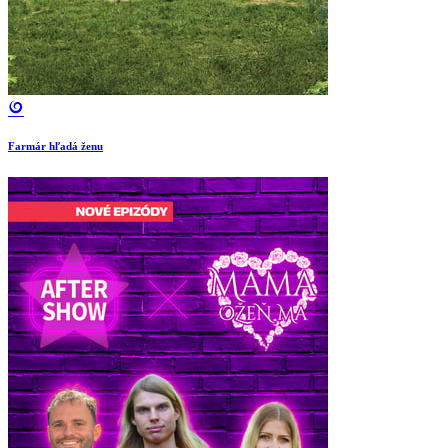
Farmár hľadá ženu