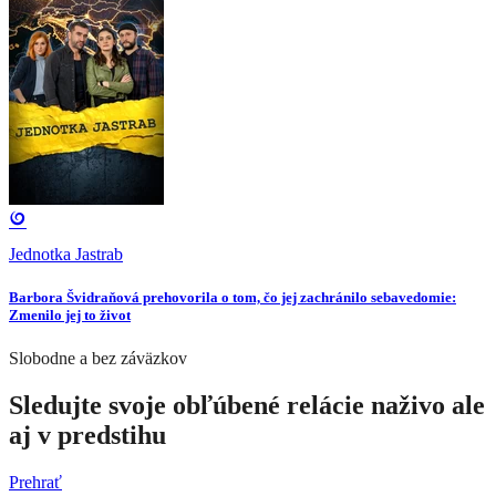
Jednotka Jastrab
Barbora Švidraňová prehovorila o tom, čo jej zachránilo sebavedomie:
Zmenilo jej to život
Slobodne a bez záväzkov
Sledujte svoje obľúbené relácie naživo ale
aj v predstihu
Prehrať