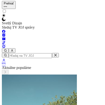
Prehrať
Svetlý Dizajn
Sleduj TV JOJ správy
Aktuálne populárne