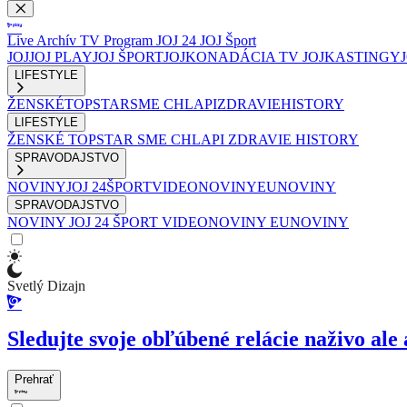
Live
Archív
TV Program
JOJ 24
JOJ Šport
JOJ
JOJ PLAY
JOJ ŠPORT
JOJKO
NADÁCIA TV JOJ
KASTINGY
LIFESTYLE
ŽENSKÉ
TOPSTAR
SME CHLAPI
ZDRAVIE
HISTORY
LIFESTYLE
ŽENSKÉ
TOPSTAR
SME CHLAPI
ZDRAVIE
HISTORY
SPRAVODAJSTVO
NOVINY
JOJ 24
ŠPORT
VIDEONOVINY
EUNOVINY
SPRAVODAJSTVO
NOVINY
JOJ 24
ŠPORT
VIDEONOVINY
EUNOVINY
Svetlý Dizajn
Sledujte svoje obľúbené relácie naživo ale 
Prehrať