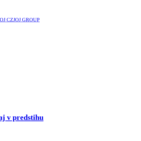
JOJ CZ
JOJ GROUP
aj v predstihu