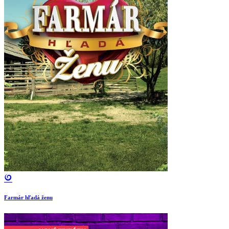
Farmár hľadá ženu