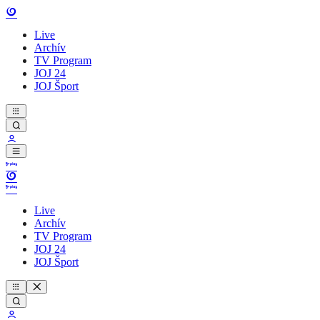
Live
Archív
TV Program
JOJ 24
JOJ Šport
Live
Archív
TV Program
JOJ 24
JOJ Šport