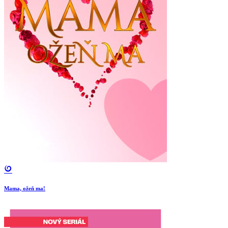
Mama, ožeň ma!