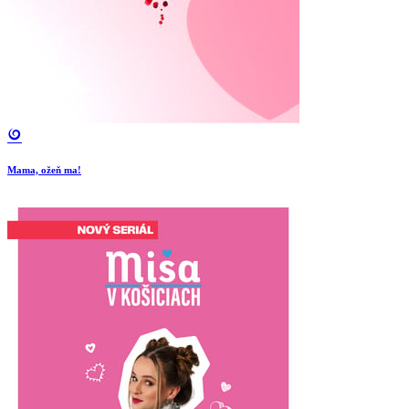
Mama, ožeň ma!