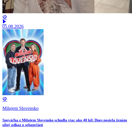
05.08.2026
Milujem Slovensko
Speváčka z Milujem Slovensko schudla viac ako 40 kíl: Dnes posiela ženám
silný odkaz o sebaprijatí