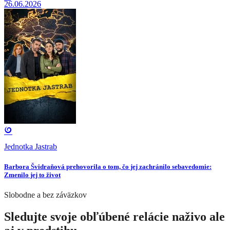
26.06.2026
Jednotka Jastrab
Barbora Švidraňová prehovorila o tom, čo jej zachránilo sebavedomie:
Zmenilo jej to život
Slobodne a bez záväzkov
Sledujte svoje obľúbené relácie naživo ale