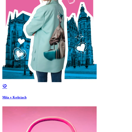
Miša v Košiciach