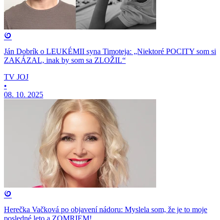
Ján Dobrík o LEUKÉMII syna Timoteja: „Niektoré POCITY som si
ZAKÁZAL, inak by som sa ZLOŽIL“
TV JOJ
•
08. 10. 2025
Herečka Vačková po objavení nádoru: Myslela som, že je to moje
posledné leto a ZOMRIEM!