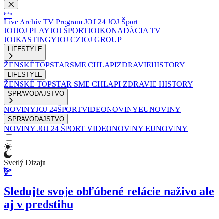
Live
Archív
TV Program
JOJ 24
JOJ Šport
JOJ
JOJ PLAY
JOJ ŠPORT
JOJKO
NADÁCIA TV
JOJ
KASTINGY
JOJ CZ
JOJ GROUP
LIFESTYLE
ŽENSKÉ
TOPSTAR
SME CHLAPI
ZDRAVIE
HISTORY
LIFESTYLE
ŽENSKÉ
TOPSTAR
SME CHLAPI
ZDRAVIE
HISTORY
SPRAVODAJSTVO
NOVINY
JOJ 24
ŠPORT
VIDEONOVINY
EUNOVINY
SPRAVODAJSTVO
NOVINY
JOJ 24
ŠPORT
VIDEONOVINY
EUNOVINY
Svetlý Dizajn
Sledujte svoje obľúbené relácie naživo ale
aj v predstihu