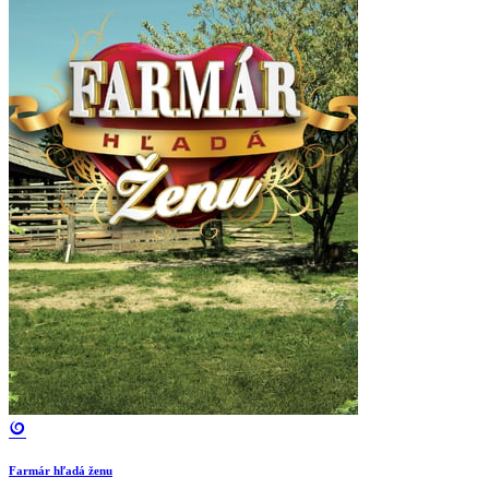
Farmár hľadá ženu