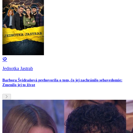
Jednotka Jastrab
Barbora Švidraňová prehovorila o tom, čo jej zachránilo sebavedomie:
Zmenilo jej to život