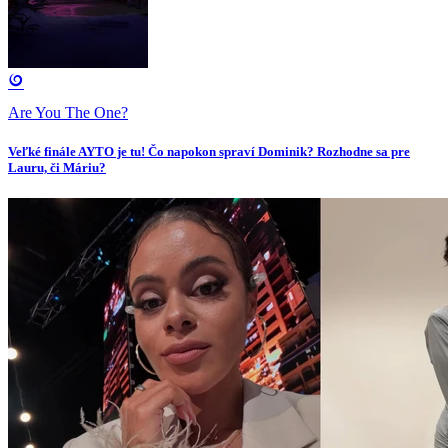
Are You The One?
Veľké finále AYTO je tu! Čo napokon spraví Dominik? Rozhodne sa pre
Lauru, či Máriu?