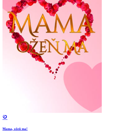
Mama, ožeň ma!