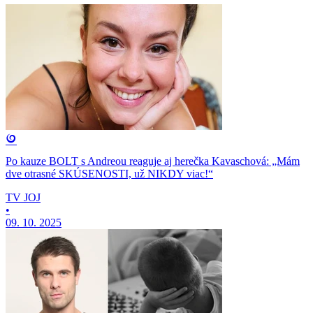
Po kauze BOLT s Andreou reaguje aj herečka Kavaschová: „Mám
dve otrasné SKÚSENOSTI, už NIKDY viac!“
TV JOJ
•
09. 10. 2025