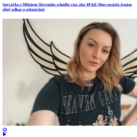
Speváčka z Milujem Slovensko schudla viac ako 40 kíl: Dnes posiela ženám
silný odkaz o sebaprijatí