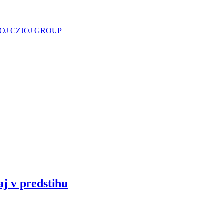
JOJ CZ
JOJ GROUP
aj v predstihu