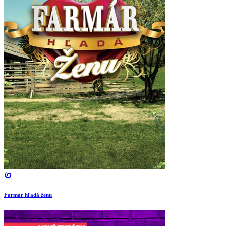
Farmár hľadá ženu