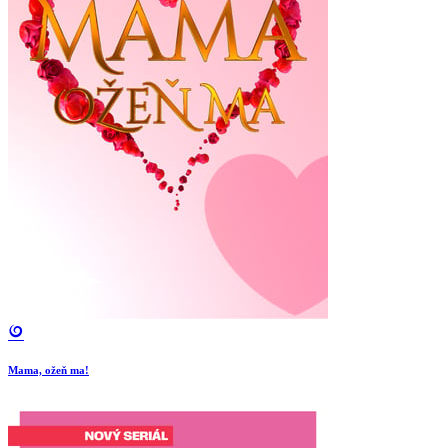
Mama, ožeň ma!