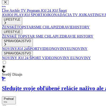
Live
Archív
TV Program
JOJ 24
JOJ Šport
JOJ
JOJ PLAY
JOJ ŠPORT
JOJKO
NADÁCIA TV JOJ
KASTINGY
LIFESTYLE
ŽENSKÉ
TOPSTAR
SME CHLAPI
ZDRAVIE
HISTORY
LIFESTYLE
ŽENSKÉ
TOPSTAR
SME CHLAPI
ZDRAVIE
HISTORY
SPRAVODAJSTVO
NOVINY
JOJ 24
ŠPORT
VIDEONOVINY
EUNOVINY
SPRAVODAJSTVO
NOVINY
JOJ 24
ŠPORT
VIDEONOVINY
EUNOVINY
Svetlý Dizajn
Sledujte svoje obľúbené relácie naživo ale 
Prehrať