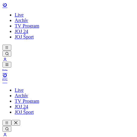
Live
Archív
TV Program
JOJ 24
JOJ Šport
Live
Archív
TV Program
JOJ 24
JOJ Šport