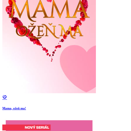
Mama, ožeň ma!