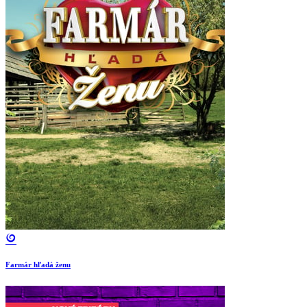
Farmár hľadá ženu