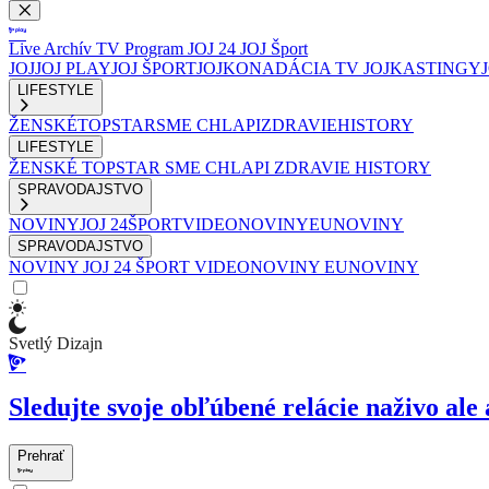
Live
Archív
TV Program
JOJ 24
JOJ Šport
JOJ
JOJ PLAY
JOJ ŠPORT
JOJKO
NADÁCIA TV JOJ
KASTINGY
LIFESTYLE
ŽENSKÉ
TOPSTAR
SME CHLAPI
ZDRAVIE
HISTORY
LIFESTYLE
ŽENSKÉ
TOPSTAR
SME CHLAPI
ZDRAVIE
HISTORY
SPRAVODAJSTVO
NOVINY
JOJ 24
ŠPORT
VIDEONOVINY
EUNOVINY
SPRAVODAJSTVO
NOVINY
JOJ 24
ŠPORT
VIDEONOVINY
EUNOVINY
Svetlý Dizajn
Sledujte svoje obľúbené relácie naživo ale 
Prehrať