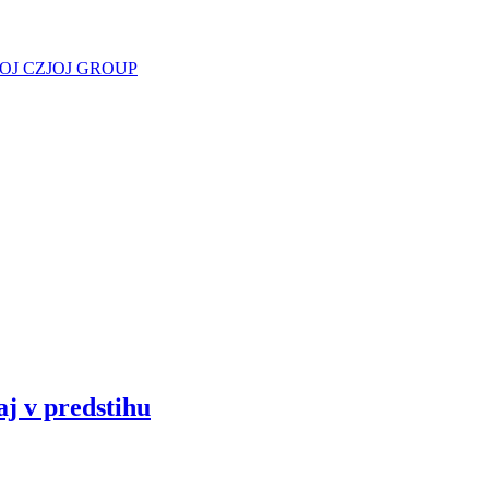
JOJ CZ
JOJ GROUP
aj v predstihu