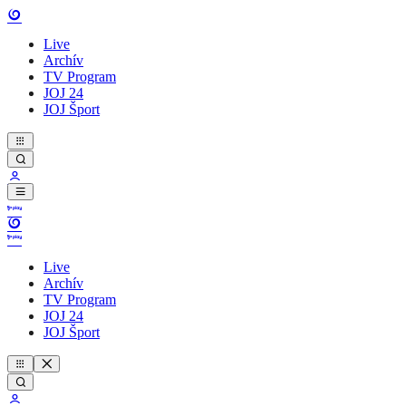
Live
Archív
TV Program
JOJ 24
JOJ Šport
Live
Archív
TV Program
JOJ 24
JOJ Šport