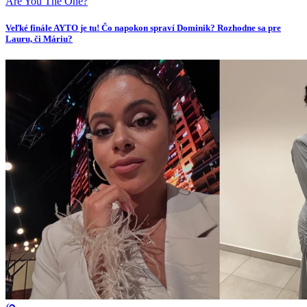
Are You The One?
Veľké finále AYTO je tu! Čo napokon spraví Dominik? Rozhodne sa pre
Lauru, či Máriu?