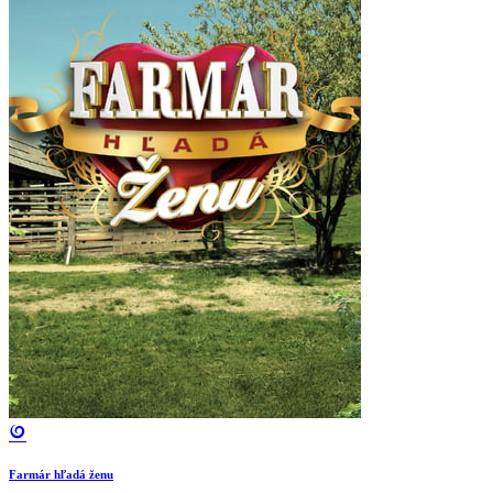
Farmár hľadá ženu