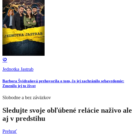
Jednotka Jastrab
Barbora Švidraňová prehovorila o tom, čo jej zachránilo sebavedomie:
Zmenilo jej to život
Slobodne a bez záväzkov
Sledujte svoje obľúbené relácie naživo ale
aj v predstihu
Prehrať