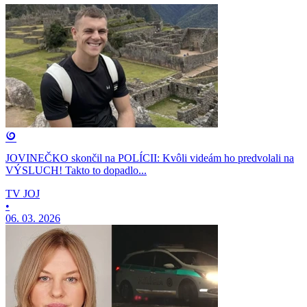
JOVINEČKO skončil na POLÍCII: Kvôli videám ho predvolali na
VÝSLUCH! Takto to dopadlo...
TV JOJ
•
06. 03. 2026