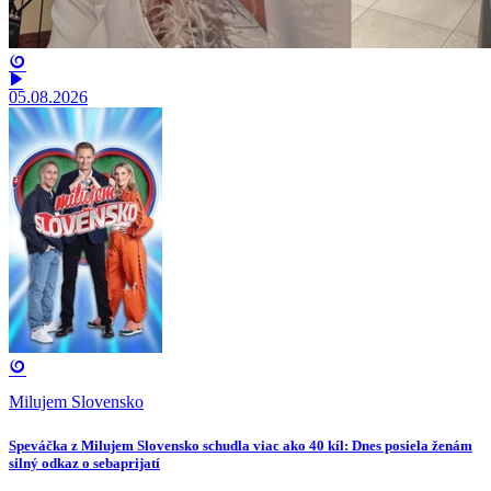
05.08.2026
Milujem Slovensko
Speváčka z Milujem Slovensko schudla viac ako 40 kíl: Dnes posiela ženám
silný odkaz o sebaprijatí