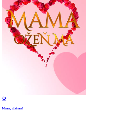
Mama, ožeň ma!