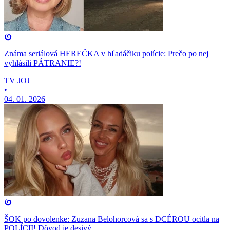
Známa seriálová HEREČKA v hľadáčiku polície: Prečo po nej
vyhlásili PÁTRANIE?!
TV JOJ
•
04. 01. 2026
ŠOK po dovolenke: Zuzana Belohorcová sa s DCÉROU ocitla na
POLÍCII! Dôvod je desivý