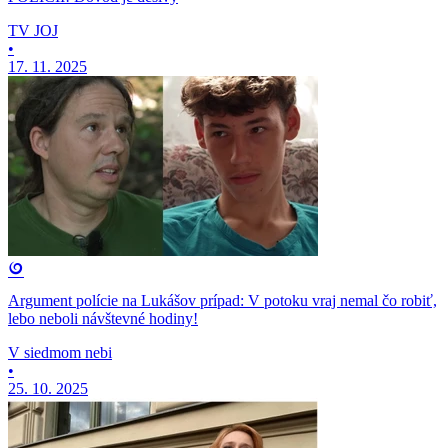
TV JOJ
•
17. 11. 2025
Argument polície na Lukášov prípad: V potoku vraj nemal čo robiť,
lebo neboli návštevné hodiny!
V siedmom nebi
•
25. 10. 2025