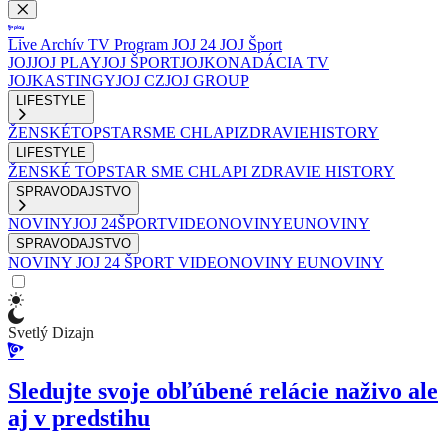
Live
Archív
TV Program
JOJ 24
JOJ Šport
JOJ
JOJ PLAY
JOJ ŠPORT
JOJKO
NADÁCIA TV
JOJ
KASTINGY
JOJ CZ
JOJ GROUP
LIFESTYLE
ŽENSKÉ
TOPSTAR
SME CHLAPI
ZDRAVIE
HISTORY
LIFESTYLE
ŽENSKÉ
TOPSTAR
SME CHLAPI
ZDRAVIE
HISTORY
SPRAVODAJSTVO
NOVINY
JOJ 24
ŠPORT
VIDEONOVINY
EUNOVINY
SPRAVODAJSTVO
NOVINY
JOJ 24
ŠPORT
VIDEONOVINY
EUNOVINY
Svetlý Dizajn
Sledujte svoje obľúbené relácie naživo ale
aj v predstihu