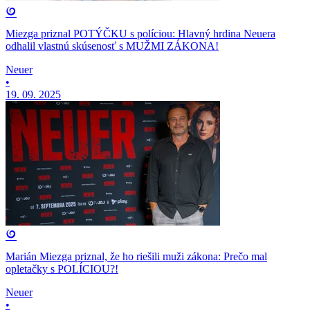
Miezga priznal POTÝČKU s políciou: Hlavný hrdina Neuera
odhalil vlastnú skúsenosť s MUŽMI ZÁKONA!
Neuer
•
19. 09. 2025
Marián Miezga priznal, že ho riešili muži zákona: Prečo mal
opletačky s POLÍCIOU?!
Neuer
•