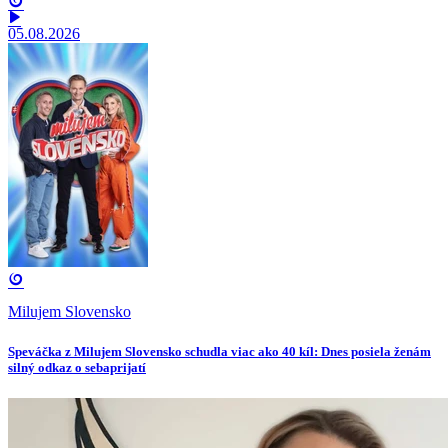
05.08.2026
Milujem Slovensko
Speváčka z Milujem Slovensko schudla viac ako 40 kíl: Dnes posiela ženám
silný odkaz o sebaprijatí