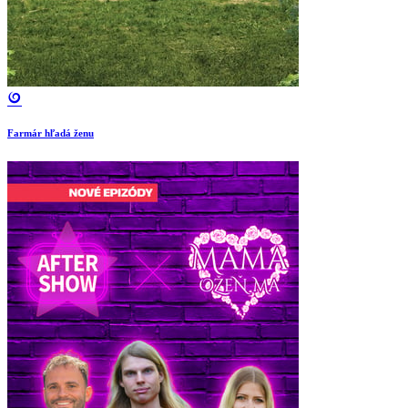
Farmár hľadá ženu