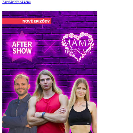
Farmár hľadá ženu