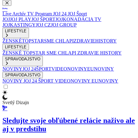
Live
Archív
TV Program
JOJ 24
JOJ Šport
JOJ
JOJ PLAY
JOJ ŠPORT
JOJKO
NADÁCIA TV
JOJ
KASTINGY
JOJ CZ
JOJ GROUP
LIFESTYLE
ŽENSKÉ
TOPSTAR
SME CHLAPI
ZDRAVIE
HISTORY
LIFESTYLE
ŽENSKÉ
TOPSTAR
SME CHLAPI
ZDRAVIE
HISTORY
SPRAVODAJSTVO
NOVINY
JOJ 24
ŠPORT
VIDEONOVINY
EUNOVINY
SPRAVODAJSTVO
NOVINY
JOJ 24
ŠPORT
VIDEONOVINY
EUNOVINY
Svetlý Dizajn
Sledujte svoje obľúbené relácie naživo ale
aj v predstihu