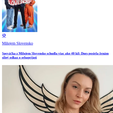
Milujem Slovensko
Speváčka z Milujem Slovensko schudla viac ako 40 kíl: Dnes posiela ženám
silný odkaz o sebaprijatí