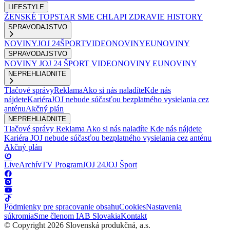
LIFESTYLE
ŽENSKÉ
TOPSTAR
SME CHLAPI
ZDRAVIE
HISTORY
SPRAVODAJSTVO
NOVINY
JOJ 24
ŠPORT
VIDEONOVINY
EUNOVINY
SPRAVODAJSTVO
NOVINY
JOJ 24
ŠPORT
VIDEONOVINY
EUNOVINY
NEPREHLIADNITE
Tlačové správy
Reklama
Ako si nás naladíte
Kde nás
nájdete
Kariéra
JOJ nebude súčasťou bezplatného vysielania cez
anténu
Akčný plán
NEPREHLIADNITE
Tlačové správy
Reklama
Ako si nás naladíte
Kde nás nájdete
Kariéra
JOJ nebude súčasťou bezplatného vysielania cez anténu
Akčný plán
Live
Archív
TV Program
JOJ 24
JOJ Šport
Podmienky pre spracovanie obsahu
Cookies
Nastavenia
súkromia
Sme členom IAB Slovakia
Kontakt
© Copyright 2026 Slovenská produkčná, a.s.