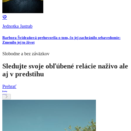
Jednotka Jastrab
Barbora Švidraňová prehovorila o tom, čo jej zachránilo sebavedomie:
Zmenilo jej to život
Slobodne a bez záväzkov
Sledujte svoje obľúbené relácie naživo ale
aj v predstihu
Prehrať