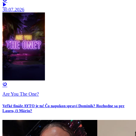
30.07.2026
Are You The One?
Veľké finále AYTO je tu! Čo napokon spraví Dominik? Rozhodne sa pre
Lauru, či Máriu?