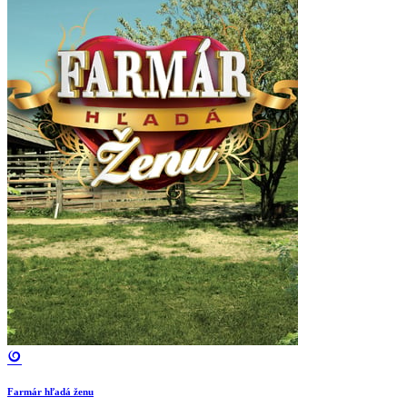
Farmár hľadá ženu