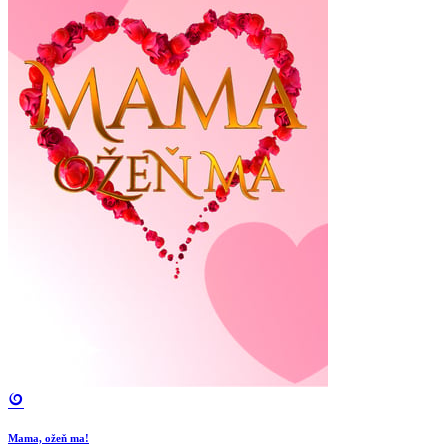
Mama, ožeň ma!