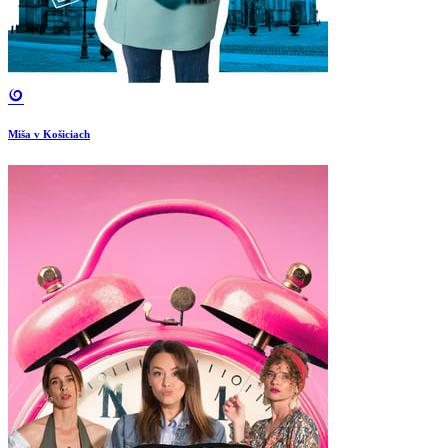
Miša v Košiciach