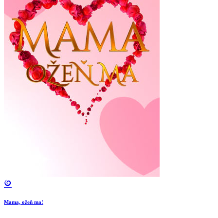
Mama, ožeň ma!