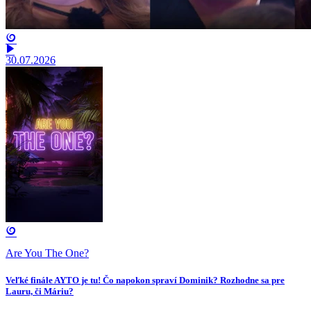
30.07.2026
Are You The One?
Veľké finále AYTO je tu! Čo napokon spraví Dominik? Rozhodne sa pre
Lauru, či Máriu?