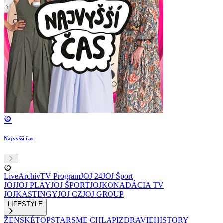
Najvyšší čas
Live
Archív
TV Program
JOJ 24
JOJ Šport
JOJ
JOJ PLAY
JOJ ŠPORT
JOJKO
NADÁCIA TV
JOJ
KASTINGY
JOJ CZ
JOJ GROUP
LIFESTYLE
ŽENSKÉ
TOPSTAR
SME CHLAPI
ZDRAVIE
HISTORY