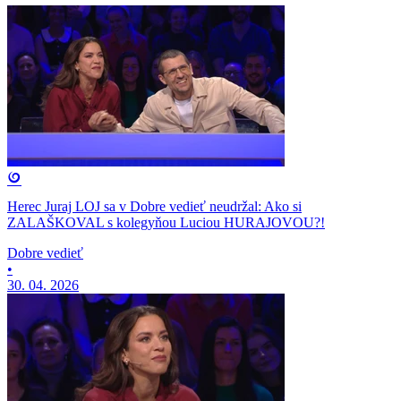
Herec Juraj LOJ sa v Dobre vedieť neudržal: Ako si
ZALAŠKOVAL s kolegyňou Luciou HURAJOVOU?!
Dobre vedieť
•
30. 04. 2026