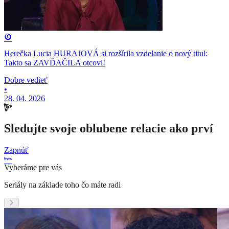
Herečka Lucia HURAJOVÁ si rozšírila vzdelanie o nový titul:
Takto sa ZAVĎAČILA otcovi!
Dobre vedieť
•
28. 04. 2026
Sledujte svoje oblubene relacie ako prví
Zapnúť
Vyberáme pre vás
Seriály na základe toho čo máte radi