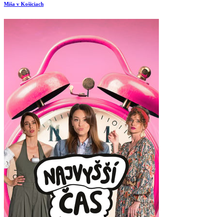
Miša v Košiciach