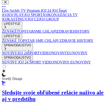
Live
Archív
TV Program
JOJ 24
JOJ Šport
JOJ
JOJ PLAY
JOJ ŠPORT
JOJKO
NADÁCIA TV
JOJ
KASTINGY
JOJ CZ
JOJ GROUP
LIFESTYLE
ŽENSKÉ
TOPSTAR
SME CHLAPI
ZDRAVIE
HISTORY
LIFESTYLE
ŽENSKÉ
TOPSTAR
SME CHLAPI
ZDRAVIE
HISTORY
SPRAVODAJSTVO
NOVINY
JOJ 24
ŠPORT
VIDEONOVINY
EUNOVINY
SPRAVODAJSTVO
NOVINY
JOJ 24
ŠPORT
VIDEONOVINY
EUNOVINY
Svetlý Dizajn
Sledujte svoje obľúbené relácie naživo ale
aj v predstihu