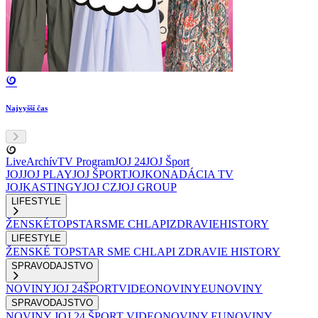
Najvyšší čas
Live
Archív
TV Program
JOJ 24
JOJ Šport
JOJ
JOJ PLAY
JOJ ŠPORT
JOJKO
NADÁCIA TV
JOJ
KASTINGY
JOJ CZ
JOJ GROUP
LIFESTYLE
ŽENSKÉ
TOPSTAR
SME CHLAPI
ZDRAVIE
HISTORY
LIFESTYLE
ŽENSKÉ
TOPSTAR
SME CHLAPI
ZDRAVIE
HISTORY
SPRAVODAJSTVO
NOVINY
JOJ 24
ŠPORT
VIDEONOVINY
EUNOVINY
SPRAVODAJSTVO
NOVINY
JOJ 24
ŠPORT
VIDEONOVINY
EUNOVINY