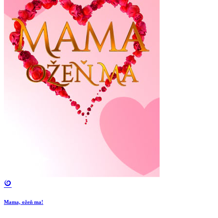
Mama, ožeň ma!