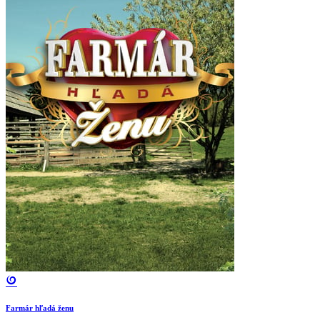
Farmár hľadá ženu