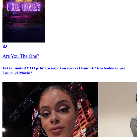
Are You The One?
Veľké finále AYTO je tu! Čo napokon spraví Dominik? Rozhodne sa pre
Lauru, či Máriu?