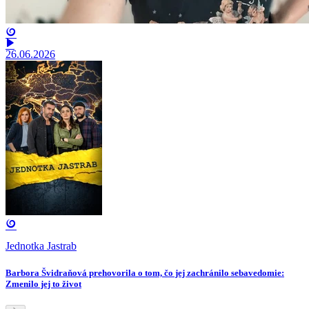
26.06.2026
Jednotka Jastrab
Barbora Švidraňová prehovorila o tom, čo jej zachránilo sebavedomie:
Zmenilo jej to život