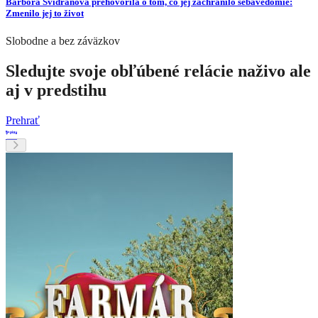
Barbora Švidraňová prehovorila o tom, čo jej zachránilo sebavedomie:
Zmenilo jej to život
Slobodne a bez záväzkov
Sledujte svoje obľúbené relácie naživo ale
aj v predstihu
Prehrať