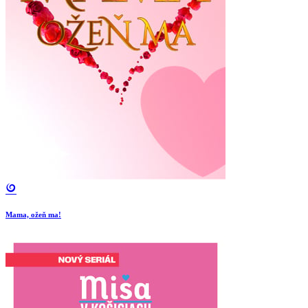
Mama, ožeň ma!