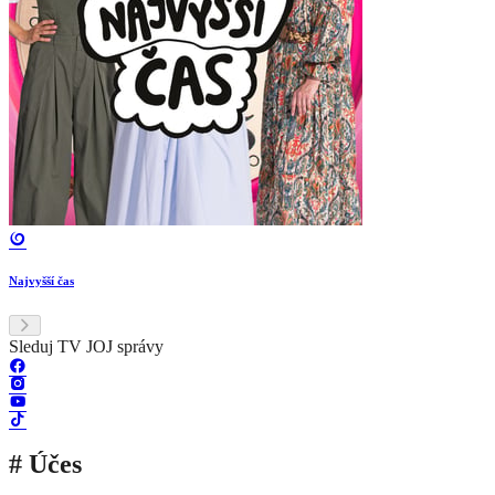
Najvyšší čas
Sleduj TV JOJ správy
# Účes