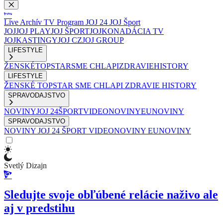
Live
Archív
TV Program
JOJ 24
JOJ Šport
JOJ
JOJ PLAY
JOJ ŠPORT
JOJKO
NADÁCIA TV
JOJ
KASTINGY
JOJ CZ
JOJ GROUP
LIFESTYLE
ŽENSKÉ
TOPSTAR
SME CHLAPI
ZDRAVIE
HISTORY
LIFESTYLE
ŽENSKÉ
TOPSTAR
SME CHLAPI
ZDRAVIE
HISTORY
SPRAVODAJSTVO
NOVINY
JOJ 24
ŠPORT
VIDEONOVINY
EUNOVINY
SPRAVODAJSTVO
NOVINY
JOJ 24
ŠPORT
VIDEONOVINY
EUNOVINY
Svetlý Dizajn
Sledujte svoje obľúbené relácie naživo ale
aj v predstihu