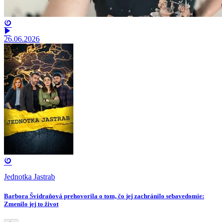
26.06.2026
Jednotka Jastrab
Barbora Švidraňová prehovorila o tom, čo jej zachránilo sebavedomie:
Zmenilo jej to život