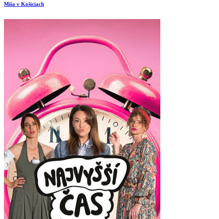
Miša v Košiciach