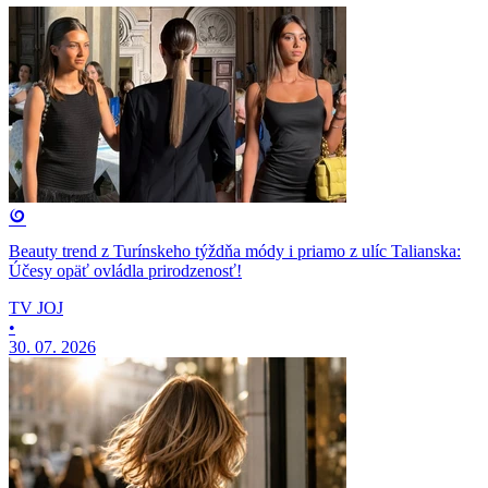
Beauty trend z Turínskeho týždňa módy i priamo z ulíc Talianska:
Účesy opäť ovládla prirodzenosť!
TV JOJ
•
30. 07. 2026