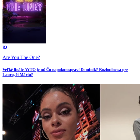
Are You The One?
Veľké finále AYTO je tu! Čo napokon spraví Dominik? Rozhodne sa pre
Lauru, či Máriu?