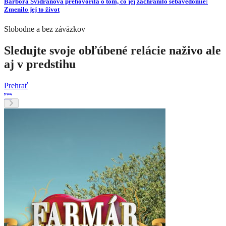
Barbora Švidraňová prehovorila o tom, čo jej zachránilo sebavedomie:
Zmenilo jej to život
Slobodne a bez záväzkov
Sledujte svoje obľúbené relácie naživo ale
aj v predstihu
Prehrať