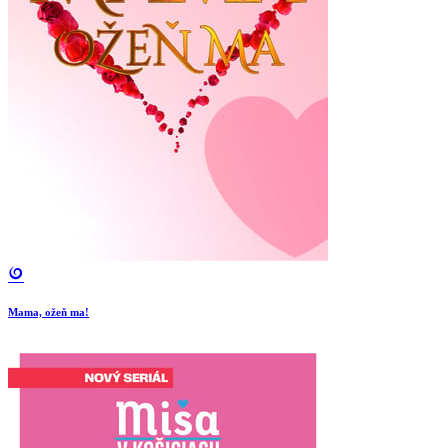
Mama, ožeň ma!