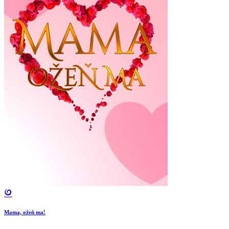
Mama, ožeň ma!