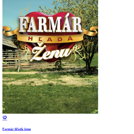
Farmár hľadá ženu