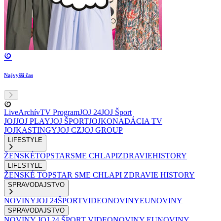
Najvyšší čas
Live
Archív
TV Program
JOJ 24
JOJ Šport
JOJ
JOJ PLAY
JOJ ŠPORT
JOJKO
NADÁCIA TV
JOJ
KASTINGY
JOJ CZ
JOJ GROUP
LIFESTYLE
ŽENSKÉ
TOPSTAR
SME CHLAPI
ZDRAVIE
HISTORY
LIFESTYLE
ŽENSKÉ
TOPSTAR
SME CHLAPI
ZDRAVIE
HISTORY
SPRAVODAJSTVO
NOVINY
JOJ 24
ŠPORT
VIDEONOVINY
EUNOVINY
SPRAVODAJSTVO
NOVINY
JOJ 24
ŠPORT
VIDEONOVINY
EUNOVINY