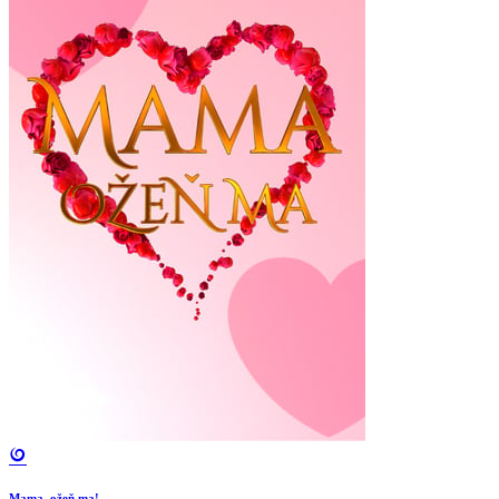
Mama, ožeň ma!