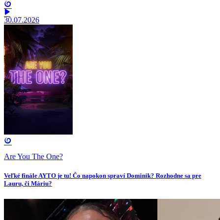
30.07.2026
Are You The One?
Veľké finále AYTO je tu! Čo napokon spraví Dominik? Rozhodne sa pre
Lauru, či Máriu?