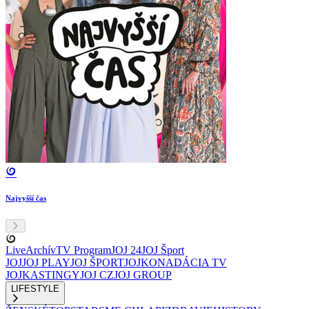
Najvyšší čas
Live
Archív
TV Program
JOJ 24
JOJ Šport
JOJ
JOJ PLAY
JOJ ŠPORT
JOJKO
NADÁCIA TV
JOJ
KASTINGY
JOJ CZ
JOJ GROUP
LIFESTYLE