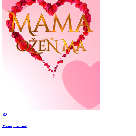
Mama, ožeň ma!