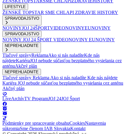
ŽENSKÉ
TOPSTAR
SME CHLAPI
ZDRAVIE
HISTORY
LIFESTYLE
ŽENSKÉ
TOPSTAR
SME CHLAPI
ZDRAVIE
HISTORY
SPRAVODAJSTVO
NOVINY
JOJ 24
ŠPORT
VIDEONOVINY
EUNOVINY
SPRAVODAJSTVO
NOVINY
JOJ 24
ŠPORT
VIDEONOVINY
EUNOVINY
NEPREHLIADNITE
Tlačové správy
Reklama
Ako si nás naladíte
Kde nás
nájdete
Kariéra
JOJ nebude súčasťou bezplatného vysielania cez
anténu
Akčný plán
NEPREHLIADNITE
Tlačové správy
Reklama
Ako si nás naladíte
Kde nás nájdete
Kariéra
JOJ nebude súčasťou bezplatného vysielania cez anténu
Akčný plán
Live
Archív
TV Program
JOJ 24
JOJ Šport
Podmienky pre spracovanie obsahu
Cookies
Nastavenia
súkromia
Sme členom IAB Slovakia
Kontakt
© Copyright 2026 Slovenská produkčná, a.s.