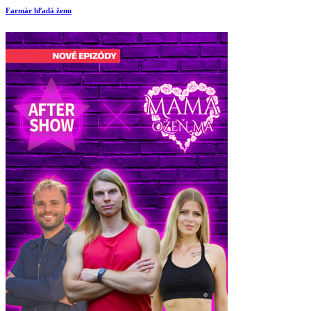
Farmár hľadá ženu