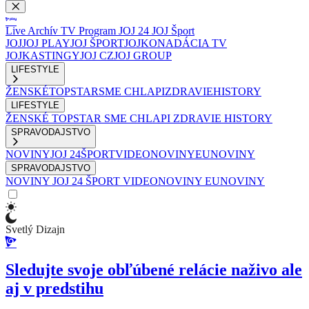
Live
Archív
TV Program
JOJ 24
JOJ Šport
JOJ
JOJ PLAY
JOJ ŠPORT
JOJKO
NADÁCIA TV
JOJ
KASTINGY
JOJ CZ
JOJ GROUP
LIFESTYLE
ŽENSKÉ
TOPSTAR
SME CHLAPI
ZDRAVIE
HISTORY
LIFESTYLE
ŽENSKÉ
TOPSTAR
SME CHLAPI
ZDRAVIE
HISTORY
SPRAVODAJSTVO
NOVINY
JOJ 24
ŠPORT
VIDEONOVINY
EUNOVINY
SPRAVODAJSTVO
NOVINY
JOJ 24
ŠPORT
VIDEONOVINY
EUNOVINY
Svetlý Dizajn
Sledujte svoje obľúbené relácie naživo ale
aj v predstihu