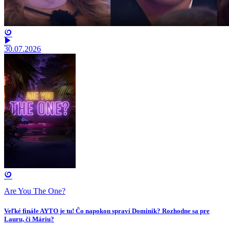
30.07.2026
Are You The One?
Veľké finále AYTO je tu! Čo napokon spraví Dominik? Rozhodne sa pre
Lauru, či Máriu?