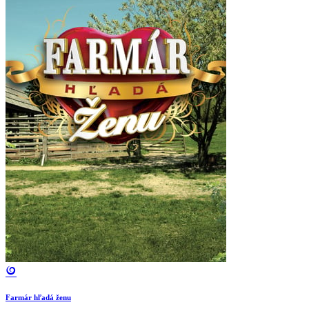
Farmár hľadá ženu