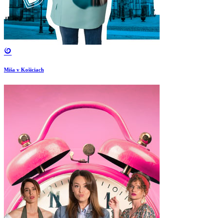
Miša v Košiciach