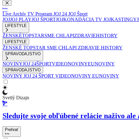
Live
Archív
TV Program
JOJ 24
JOJ Šport
JOJ
JOJ PLAY
JOJ ŠPORT
JOJKO
NADÁCIA TV JOJ
KASTINGY
LIFESTYLE
ŽENSKÉ
TOPSTAR
SME CHLAPI
ZDRAVIE
HISTORY
LIFESTYLE
ŽENSKÉ
TOPSTAR
SME CHLAPI
ZDRAVIE
HISTORY
SPRAVODAJSTVO
NOVINY
JOJ 24
ŠPORT
VIDEONOVINY
EUNOVINY
SPRAVODAJSTVO
NOVINY
JOJ 24
ŠPORT
VIDEONOVINY
EUNOVINY
Svetlý Dizajn
Sledujte svoje obľúbené relácie naživo ale 
Prehrať