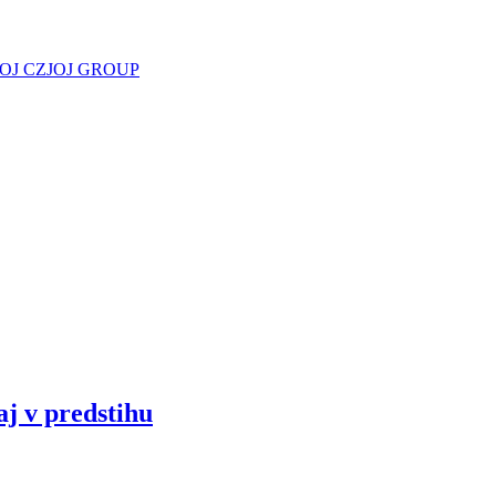
JOJ CZ
JOJ GROUP
aj v predstihu