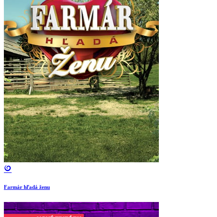
Farmár hľadá ženu