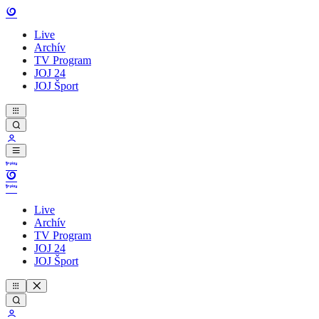
Live
Archív
TV Program
JOJ 24
JOJ Šport
Live
Archív
TV Program
JOJ 24
JOJ Šport