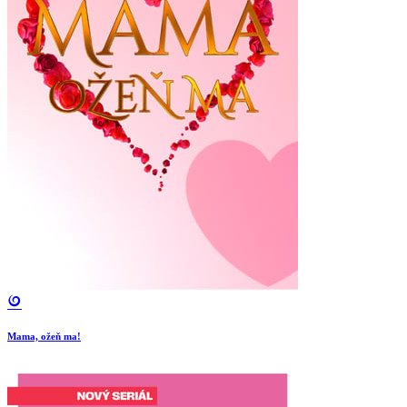
Mama, ožeň ma!