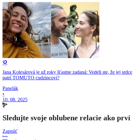
Jana Kolesárová je už roky šťastne zadaná: Vedeli ste, že jej srdce
patrí TOMUTO cudzincovi?
Panelák
•
10. 08. 2025
Sledujte svoje oblubene relacie ako prví
Zapnúť