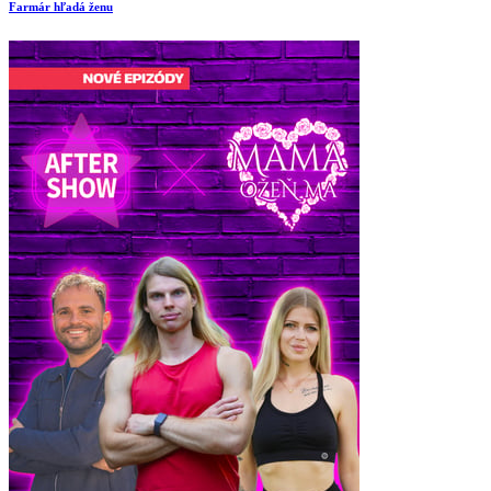
Farmár hľadá ženu