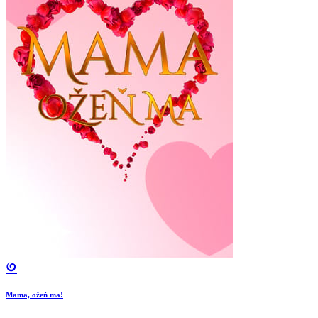
Mama, ožeň ma!