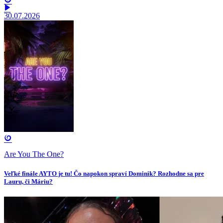
30.07.2026
Are You The One?
Veľké finále AYTO je tu! Čo napokon spraví Dominik? Rozhodne sa pre
Lauru, či Máriu?