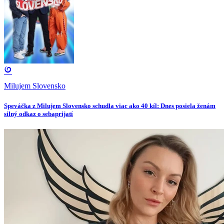
Milujem Slovensko
Speváčka z Milujem Slovensko schudla viac ako 40 kíl: Dnes posiela ženám
silný odkaz o sebaprijatí