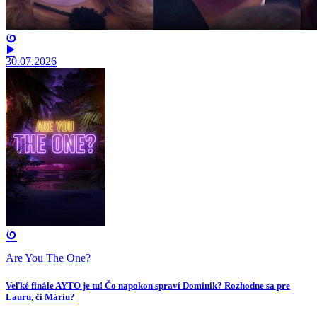
30.07.2026
Are You The One?
Veľké finále AYTO je tu! Čo napokon spraví Dominik? Rozhodne sa pre
Lauru, či Máriu?