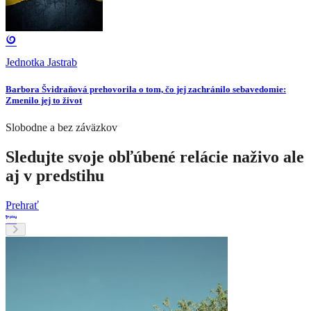
Jednotka Jastrab
Barbora Švidraňová prehovorila o tom, čo jej zachránilo sebavedomie:
Zmenilo jej to život
Slobodne a bez záväzkov
Sledujte svoje obľúbené relácie naživo ale
aj v predstihu
Prehrať