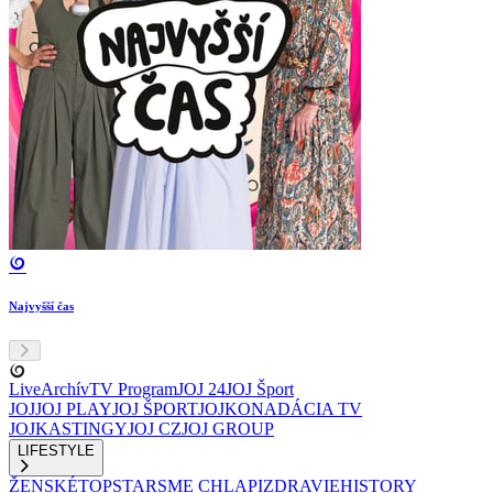
Najvyšší čas
Live
Archív
TV Program
JOJ 24
JOJ Šport
JOJ
JOJ PLAY
JOJ ŠPORT
JOJKO
NADÁCIA TV
JOJ
KASTINGY
JOJ CZ
JOJ GROUP
LIFESTYLE
ŽENSKÉ
TOPSTAR
SME CHLAPI
ZDRAVIE
HISTORY