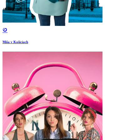
Miša v Košiciach