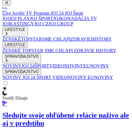
Live
Archív
TV Program
JOJ 24
JOJ Šport
JOJ
JOJ PLAY
JOJ ŠPORT
JOJKO
NADÁCIA TV
JOJ
KASTINGY
JOJ CZ
JOJ GROUP
LIFESTYLE
ŽENSKÉ
TOPSTAR
SME CHLAPI
ZDRAVIE
HISTORY
LIFESTYLE
ŽENSKÉ
TOPSTAR
SME CHLAPI
ZDRAVIE
HISTORY
SPRAVODAJSTVO
NOVINY
JOJ 24
ŠPORT
VIDEONOVINY
EUNOVINY
SPRAVODAJSTVO
NOVINY
JOJ 24
ŠPORT
VIDEONOVINY
EUNOVINY
Svetlý Dizajn
Sledujte svoje obľúbené relácie naživo ale
aj v predstihu