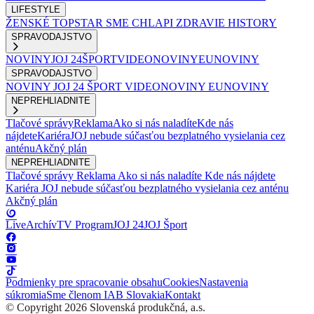
LIFESTYLE
ŽENSKÉ
TOPSTAR
SME CHLAPI
ZDRAVIE
HISTORY
SPRAVODAJSTVO
NOVINY
JOJ 24
ŠPORT
VIDEONOVINY
EUNOVINY
SPRAVODAJSTVO
NOVINY
JOJ 24
ŠPORT
VIDEONOVINY
EUNOVINY
NEPREHLIADNITE
Tlačové správy
Reklama
Ako si nás naladíte
Kde nás
nájdete
Kariéra
JOJ nebude súčasťou bezplatného vysielania cez
anténu
Akčný plán
NEPREHLIADNITE
Tlačové správy
Reklama
Ako si nás naladíte
Kde nás nájdete
Kariéra
JOJ nebude súčasťou bezplatného vysielania cez anténu
Akčný plán
Live
Archív
TV Program
JOJ 24
JOJ Šport
Podmienky pre spracovanie obsahu
Cookies
Nastavenia
súkromia
Sme členom IAB Slovakia
Kontakt
© Copyright 2026 Slovenská produkčná, a.s.