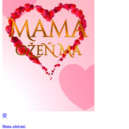
Mama, ožeň ma!