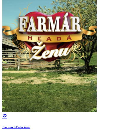
Farmár hľadá ženu