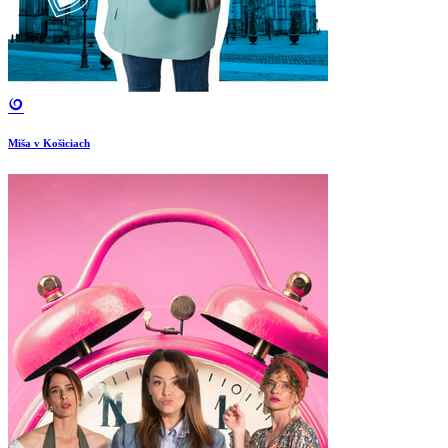
Miša v Košiciach