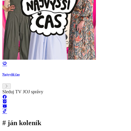
Najvyšší čas
Sleduj TV JOJ správy
# ján koleník