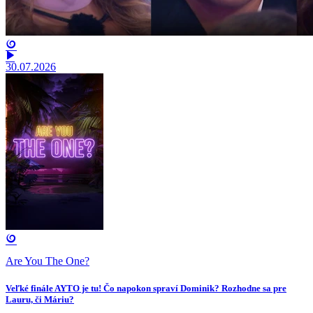
30.07.2026
Are You The One?
Veľké finále AYTO je tu! Čo napokon spraví Dominik? Rozhodne sa pre
Lauru, či Máriu?