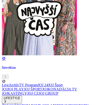
Najvyšší čas
Live
Archív
TV Program
JOJ 24
JOJ Šport
JOJ
JOJ PLAY
JOJ ŠPORT
JOJKO
NADÁCIA TV
JOJ
KASTINGY
JOJ CZ
JOJ GROUP
LIFESTYLE