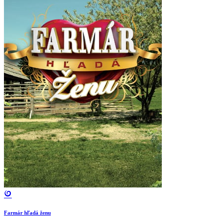
Farmár hľadá ženu