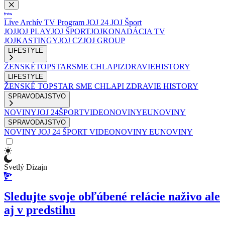
Live
Archív
TV Program
JOJ 24
JOJ Šport
JOJ
JOJ PLAY
JOJ ŠPORT
JOJKO
NADÁCIA TV
JOJ
KASTINGY
JOJ CZ
JOJ GROUP
LIFESTYLE
ŽENSKÉ
TOPSTAR
SME CHLAPI
ZDRAVIE
HISTORY
LIFESTYLE
ŽENSKÉ
TOPSTAR
SME CHLAPI
ZDRAVIE
HISTORY
SPRAVODAJSTVO
NOVINY
JOJ 24
ŠPORT
VIDEONOVINY
EUNOVINY
SPRAVODAJSTVO
NOVINY
JOJ 24
ŠPORT
VIDEONOVINY
EUNOVINY
Svetlý Dizajn
Sledujte svoje obľúbené relácie naživo ale
aj v predstihu