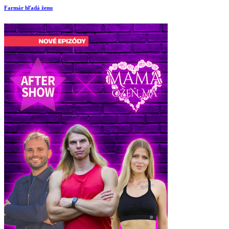
Farmár hľadá ženu