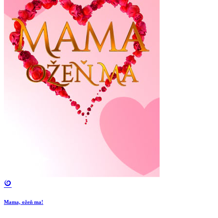
Mama, ožeň ma!