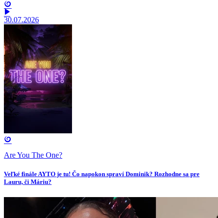
30.07.2026
Are You The One?
Veľké finále AYTO je tu! Čo napokon spraví Dominik? Rozhodne sa pre
Lauru, či Máriu?