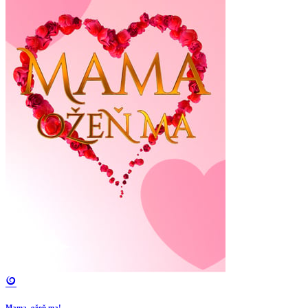
Mama, ožeň ma!