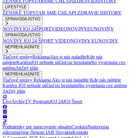
ŽENSKÉ
TOPSTAR
SME CHLAPI
ZDRAVIE
HISTORY
LIFESTYLE
ŽENSKÉ
TOPSTAR
SME CHLAPI
ZDRAVIE
HISTORY
SPRAVODAJSTVO
NOVINY
JOJ 24
ŠPORT
VIDEONOVINY
EUNOVINY
SPRAVODAJSTVO
NOVINY
JOJ 24
ŠPORT
VIDEONOVINY
EUNOVINY
NEPREHLIADNITE
Tlačové správy
Reklama
Ako si nás naladíte
Kde nás
nájdete
Kariéra
JOJ nebude súčasťou bezplatného vysielania cez
anténu
Akčný plán
NEPREHLIADNITE
Tlačové správy
Reklama
Ako si nás naladíte
Kde nás nájdete
Kariéra
JOJ nebude súčasťou bezplatného vysielania cez anténu
Akčný plán
Live
Archív
TV Program
JOJ 24
JOJ Šport
Podmienky pre spracovanie obsahu
Cookies
Nastavenia
súkromia
Sme členom IAB Slovakia
Kontakt
© Copyright 2026 Slovenská produkčná, a.s.