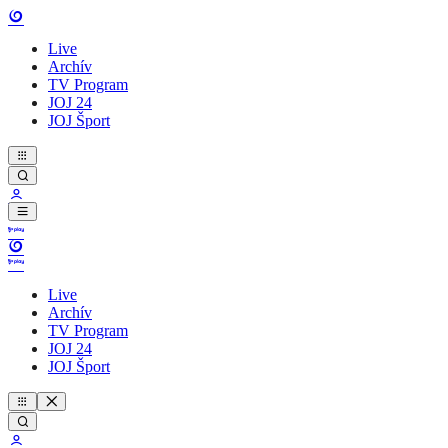
Live
Archív
TV Program
JOJ 24
JOJ Šport
Live
Archív
TV Program
JOJ 24
JOJ Šport