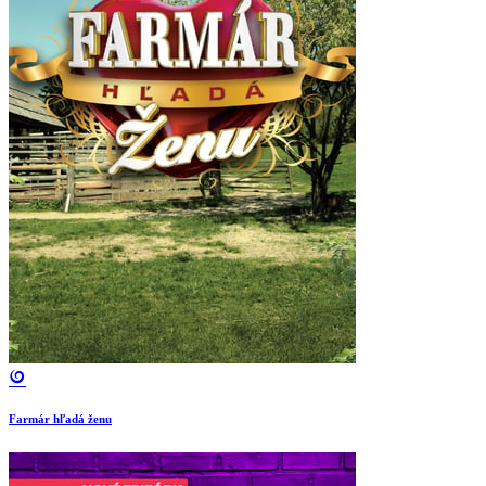
Farmár hľadá ženu