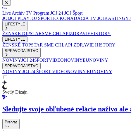
Live
Archív
TV Program
JOJ 24
JOJ Šport
JOJ
JOJ PLAY
JOJ ŠPORT
JOJKO
NADÁCIA TV JOJ
KASTINGY
LIFESTYLE
ŽENSKÉ
TOPSTAR
SME CHLAPI
ZDRAVIE
HISTORY
LIFESTYLE
ŽENSKÉ
TOPSTAR
SME CHLAPI
ZDRAVIE
HISTORY
SPRAVODAJSTVO
NOVINY
JOJ 24
ŠPORT
VIDEONOVINY
EUNOVINY
SPRAVODAJSTVO
NOVINY
JOJ 24
ŠPORT
VIDEONOVINY
EUNOVINY
Svetlý Dizajn
Sledujte svoje obľúbené relácie naživo ale 
Prehrať