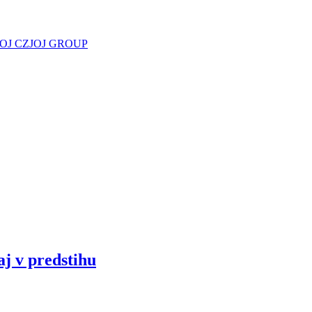
JOJ CZ
JOJ GROUP
aj v predstihu