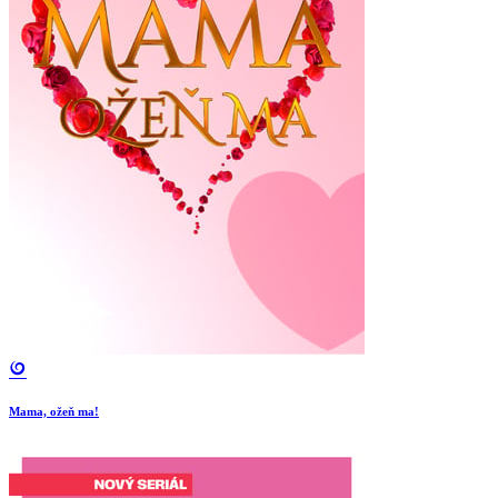
Mama, ožeň ma!