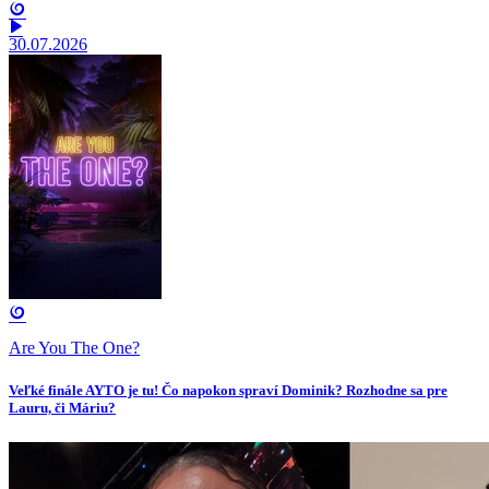
30.07.2026
Are You The One?
Veľké finále AYTO je tu! Čo napokon spraví Dominik? Rozhodne sa pre
Lauru, či Máriu?