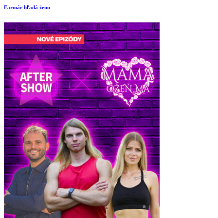
Farmár hľadá ženu