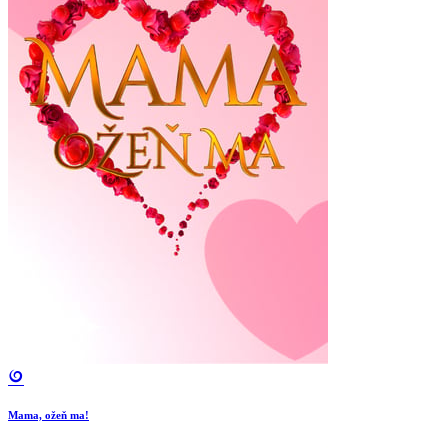
Mama, ožeň ma!