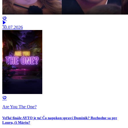
30.07.2026
Are You The One?
Veľké finále AYTO je tu! Čo napokon spraví Dominik? Rozhodne sa pre
Lauru, či Máriu?