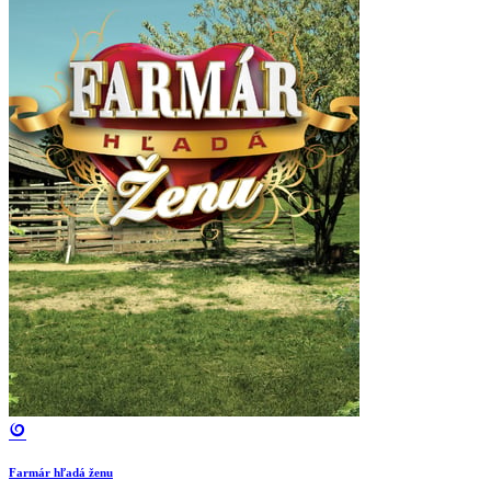
Farmár hľadá ženu