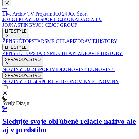
Live
Archív
TV Program
JOJ 24
JOJ Šport
JOJ
JOJ PLAY
JOJ ŠPORT
JOJKO
NADÁCIA TV
JOJ
KASTINGY
JOJ CZ
JOJ GROUP
LIFESTYLE
ŽENSKÉ
TOPSTAR
SME CHLAPI
ZDRAVIE
HISTORY
LIFESTYLE
ŽENSKÉ
TOPSTAR
SME CHLAPI
ZDRAVIE
HISTORY
SPRAVODAJSTVO
NOVINY
JOJ 24
ŠPORT
VIDEONOVINY
EUNOVINY
SPRAVODAJSTVO
NOVINY
JOJ 24
ŠPORT
VIDEONOVINY
EUNOVINY
Svetlý Dizajn
Sledujte svoje obľúbené relácie naživo ale
aj v predstihu