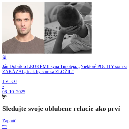
Ján Dobrík o LEUKÉMII syna Timoteja: „Niektoré POCITY som si
ZAKÁZAL, inak by som sa ZLOŽIL“
TV JOJ
•
08. 10. 2025
Sledujte svoje oblubene relacie ako prví
Zapnúť