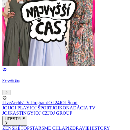
Najvyšší čas
Live
Archív
TV Program
JOJ 24
JOJ Šport
JOJ
JOJ PLAY
JOJ ŠPORT
JOJKO
NADÁCIA TV
JOJ
KASTINGY
JOJ CZ
JOJ GROUP
LIFESTYLE
ŽENSKÉ
TOPSTAR
SME CHLAPI
ZDRAVIE
HISTORY