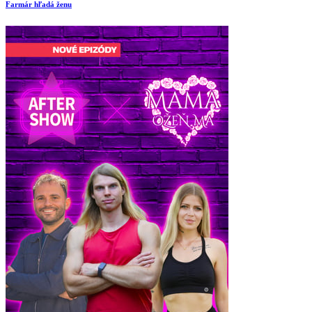
Farmár hľadá ženu