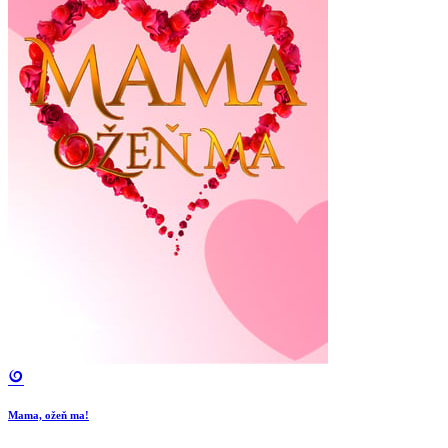
Mama, ožeň ma!