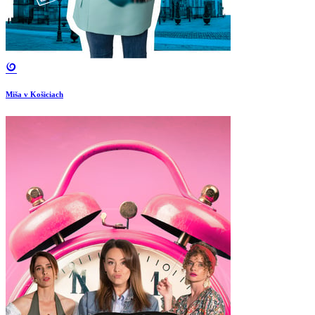
Miša v Košiciach