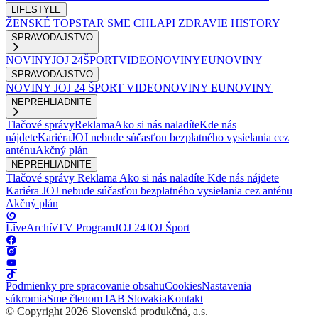
LIFESTYLE
ŽENSKÉ
TOPSTAR
SME CHLAPI
ZDRAVIE
HISTORY
SPRAVODAJSTVO
NOVINY
JOJ 24
ŠPORT
VIDEONOVINY
EUNOVINY
SPRAVODAJSTVO
NOVINY
JOJ 24
ŠPORT
VIDEONOVINY
EUNOVINY
NEPREHLIADNITE
Tlačové správy
Reklama
Ako si nás naladíte
Kde nás
nájdete
Kariéra
JOJ nebude súčasťou bezplatného vysielania cez
anténu
Akčný plán
NEPREHLIADNITE
Tlačové správy
Reklama
Ako si nás naladíte
Kde nás nájdete
Kariéra
JOJ nebude súčasťou bezplatného vysielania cez anténu
Akčný plán
Live
Archív
TV Program
JOJ 24
JOJ Šport
Podmienky pre spracovanie obsahu
Cookies
Nastavenia
súkromia
Sme členom IAB Slovakia
Kontakt
© Copyright 2026 Slovenská produkčná, a.s.