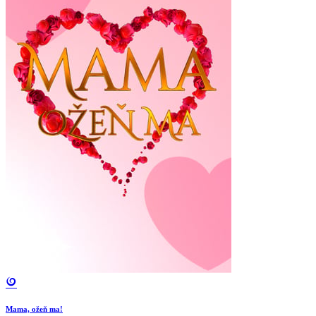
Mama, ožeň ma!