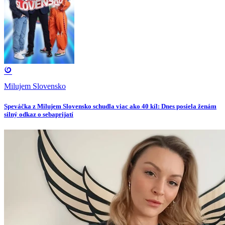
Milujem Slovensko
Speváčka z Milujem Slovensko schudla viac ako 40 kíl: Dnes posiela ženám
silný odkaz o sebaprijatí