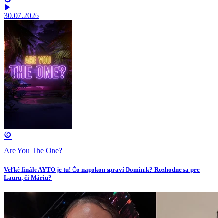
30.07.2026
Are You The One?
Veľké finále AYTO je tu! Čo napokon spraví Dominik? Rozhodne sa pre
Lauru, či Máriu?