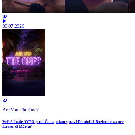
30.07.2026
Are You The One?
Veľké finále AYTO je tu! Čo napokon spraví Dominik? Rozhodne sa pre
Lauru, či Máriu?