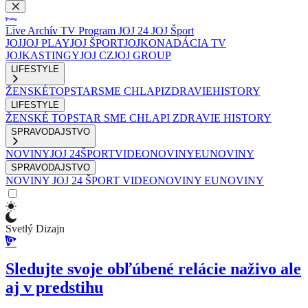
Live
Archív
TV Program
JOJ 24
JOJ Šport
JOJ
JOJ PLAY
JOJ ŠPORT
JOJKO
NADÁCIA TV
JOJ
KASTINGY
JOJ CZ
JOJ GROUP
LIFESTYLE
ŽENSKÉ
TOPSTAR
SME CHLAPI
ZDRAVIE
HISTORY
LIFESTYLE
ŽENSKÉ
TOPSTAR
SME CHLAPI
ZDRAVIE
HISTORY
SPRAVODAJSTVO
NOVINY
JOJ 24
ŠPORT
VIDEONOVINY
EUNOVINY
SPRAVODAJSTVO
NOVINY
JOJ 24
ŠPORT
VIDEONOVINY
EUNOVINY
Svetlý Dizajn
Sledujte svoje obľúbené relácie naživo ale
aj v predstihu