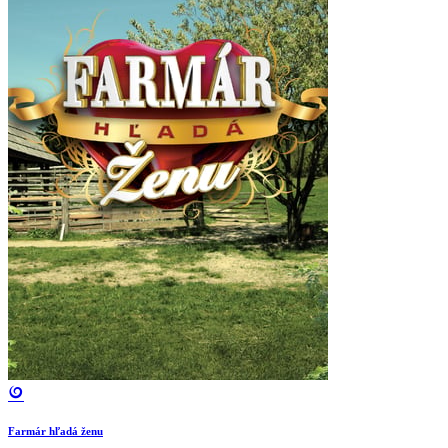
Farmár hľadá ženu