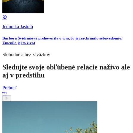
Jednotka Jastrab
Barbora Švidraňová prehovorila o tom, čo jej zachránilo sebavedomie:
Zmenilo jej to život
Slobodne a bez záväzkov
Sledujte svoje obľúbené relácie naživo ale
aj v predstihu
Prehrať