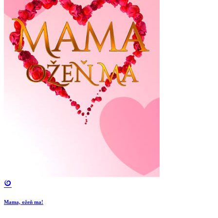
Mama, ožeň ma!