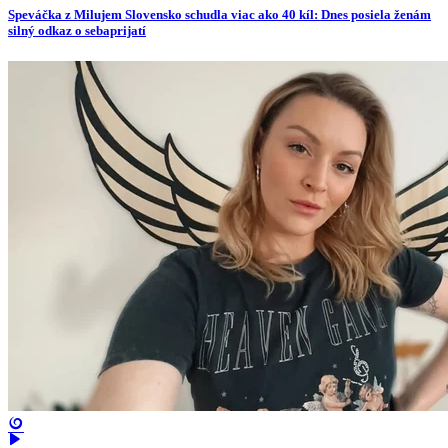
Speváčka z Milujem Slovensko schudla viac ako 40 kíl: Dnes posiela ženám
silný odkaz o sebaprijatí