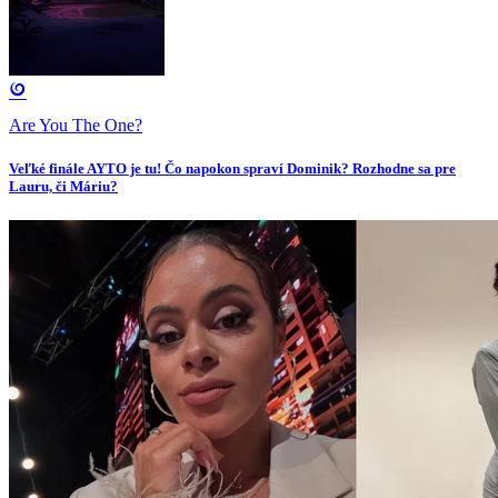
Are You The One?
Veľké finále AYTO je tu! Čo napokon spraví Dominik? Rozhodne sa pre
Lauru, či Máriu?