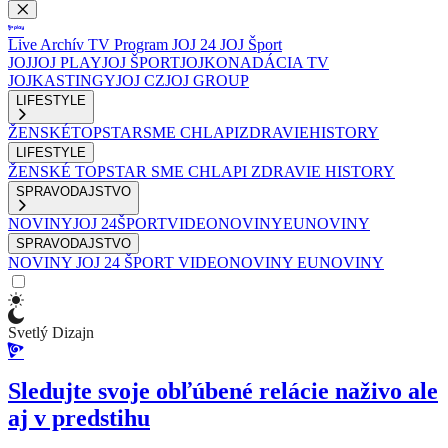
Live
Archív
TV Program
JOJ 24
JOJ Šport
JOJ
JOJ PLAY
JOJ ŠPORT
JOJKO
NADÁCIA TV
JOJ
KASTINGY
JOJ CZ
JOJ GROUP
LIFESTYLE
ŽENSKÉ
TOPSTAR
SME CHLAPI
ZDRAVIE
HISTORY
LIFESTYLE
ŽENSKÉ
TOPSTAR
SME CHLAPI
ZDRAVIE
HISTORY
SPRAVODAJSTVO
NOVINY
JOJ 24
ŠPORT
VIDEONOVINY
EUNOVINY
SPRAVODAJSTVO
NOVINY
JOJ 24
ŠPORT
VIDEONOVINY
EUNOVINY
Svetlý Dizajn
Sledujte svoje obľúbené relácie naživo ale
aj v predstihu