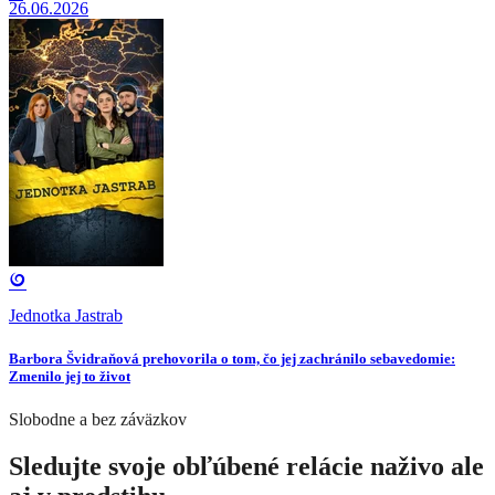
26.06.2026
Jednotka Jastrab
Barbora Švidraňová prehovorila o tom, čo jej zachránilo sebavedomie:
Zmenilo jej to život
Slobodne a bez záväzkov
Sledujte svoje obľúbené relácie naživo ale