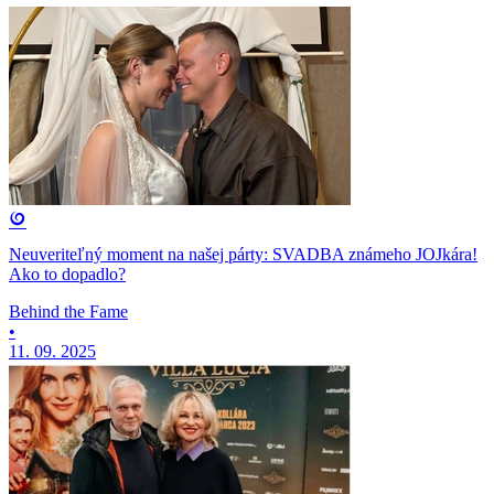
Neuveriteľný moment na našej párty: SVADBA známeho JOJkára!
Ako to dopadlo?
Behind the Fame
•
11. 09. 2025