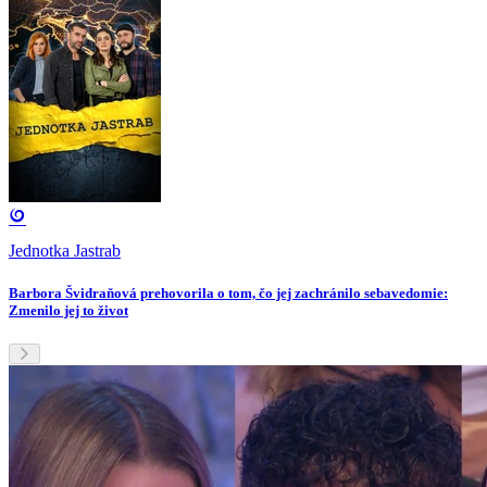
Jednotka Jastrab
Barbora Švidraňová prehovorila o tom, čo jej zachránilo sebavedomie:
Zmenilo jej to život