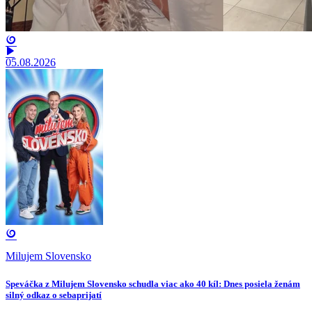
05.08.2026
Milujem Slovensko
Speváčka z Milujem Slovensko schudla viac ako 40 kíl: Dnes posiela ženám
silný odkaz o sebaprijatí