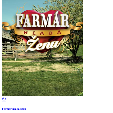
Farmár hľadá ženu