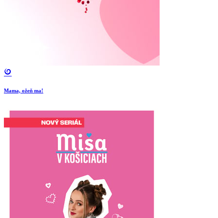
Mama, ožeň ma!