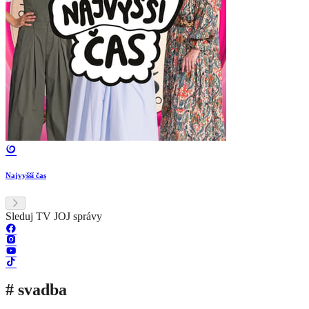
Najvyšší čas
Sleduj TV JOJ správy
# svadba