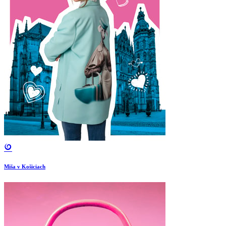
Miša v Košiciach