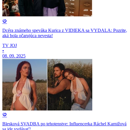
Dcéra známeho speváka Kurica z VIDIEKA sa VYDALA: Pozrite,
aká bola očarujúca nevesta!
TV JOJ
•
08. 09. 2025
Blesková SVADBA po tehotenstve: Influencerka Ráchel Karnižová
sa ide vydávať!