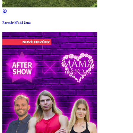
Farmár hľadá ženu