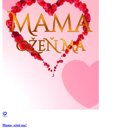
Mama, ožeň ma!