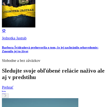
Jednotka Jastrab
Barbora Švidraňová prehovorila o tom, čo jej zachránilo sebavedomie:
Zmenilo jej to život
Slobodne a bez záväzkov
Sledujte svoje obľúbené relácie naživo ale
aj v predstihu
Prehrať