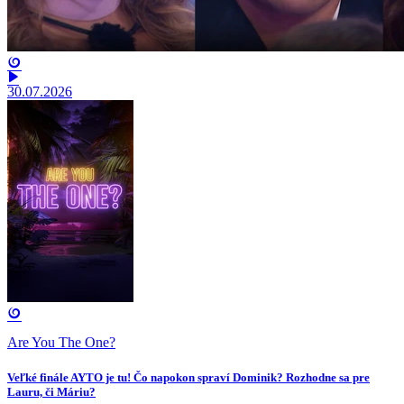
30.07.2026
Are You The One?
Veľké finále AYTO je tu! Čo napokon spraví Dominik? Rozhodne sa pre
Lauru, či Máriu?