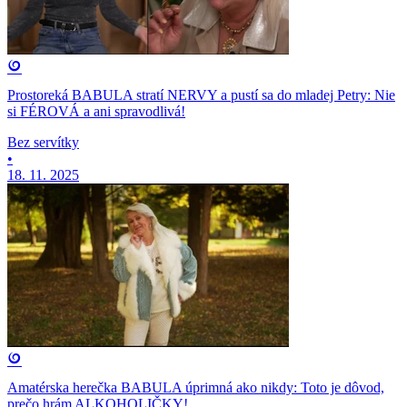
Prostoreká BABULA stratí NERVY a pustí sa do mladej Petry: Nie
si FÉROVÁ a ani spravodlivá!
Bez servítky
•
18. 11. 2025
Amatérska herečka BABULA úprimná ako nikdy: Toto je dôvod,
prečo hrám ALKOHOLIČKY!