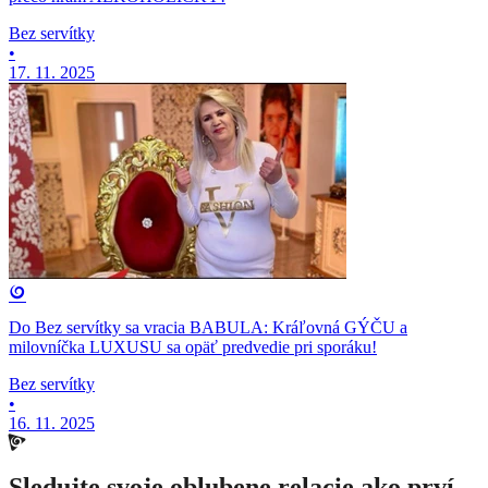
Bez servítky
•
17. 11. 2025
Do Bez servítky sa vracia BABULA: Kráľovná GÝČU a
milovníčka LUXUSU sa opäť predvedie pri sporáku!
Bez servítky
•
16. 11. 2025
Sledujte svoje oblubene relacie ako prví