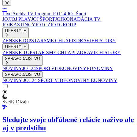
Live
Archív
TV Program
JOJ 24
JOJ Šport
JOJ
JOJ PLAY
JOJ ŠPORT
JOJKO
NADÁCIA TV
JOJ
KASTINGY
JOJ CZ
JOJ GROUP
LIFESTYLE
ŽENSKÉ
TOPSTAR
SME CHLAPI
ZDRAVIE
HISTORY
LIFESTYLE
ŽENSKÉ
TOPSTAR
SME CHLAPI
ZDRAVIE
HISTORY
SPRAVODAJSTVO
NOVINY
JOJ 24
ŠPORT
VIDEONOVINY
EUNOVINY
SPRAVODAJSTVO
NOVINY
JOJ 24
ŠPORT
VIDEONOVINY
EUNOVINY
Svetlý Dizajn
Sledujte svoje obľúbené relácie naživo ale
aj v predstihu