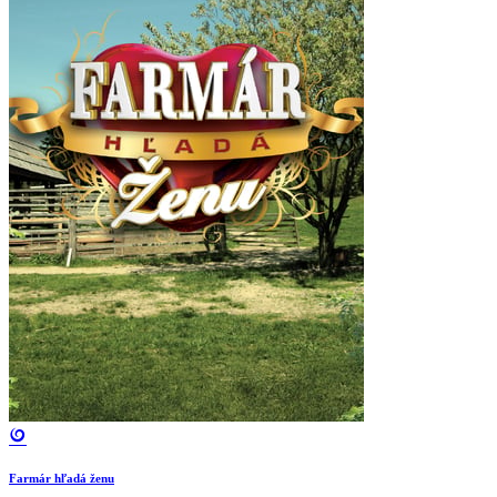
Farmár hľadá ženu