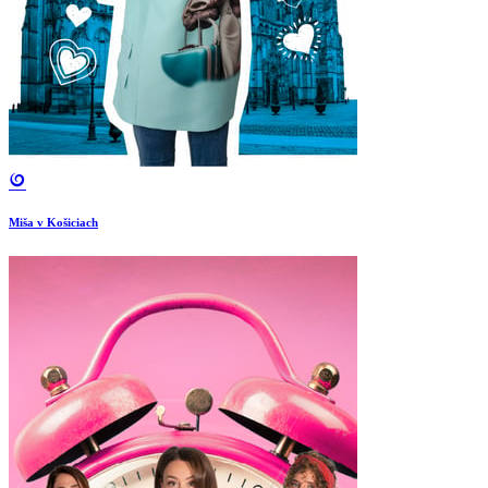
Miša v Košiciach