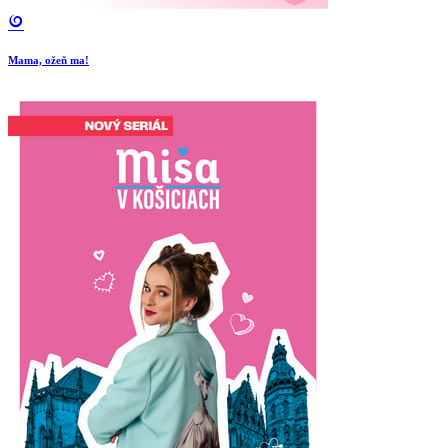
Mama, ožeň ma!