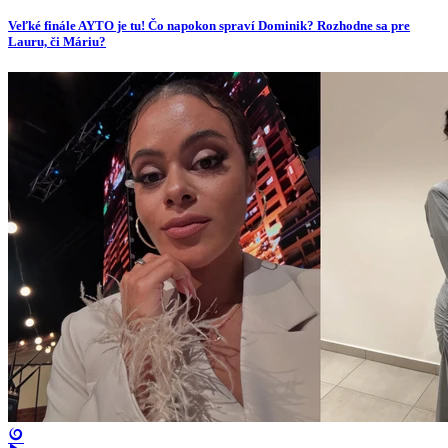
Veľké finále AYTO je tu! Čo napokon spraví Dominik? Rozhodne sa pre
Lauru, či Máriu?