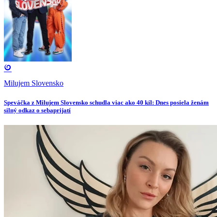
Milujem Slovensko
Speváčka z Milujem Slovensko schudla viac ako 40 kíl: Dnes posiela ženám
silný odkaz o sebaprijatí