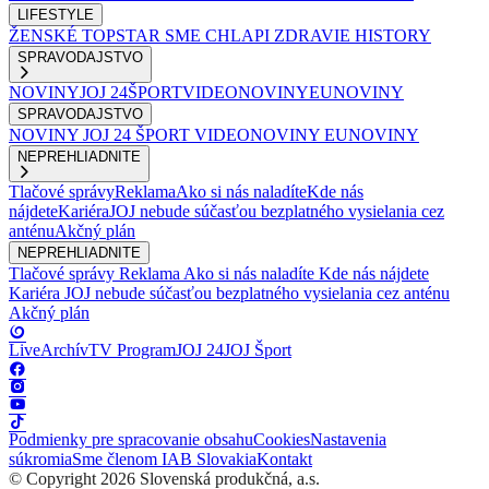
LIFESTYLE
ŽENSKÉ
TOPSTAR
SME CHLAPI
ZDRAVIE
HISTORY
SPRAVODAJSTVO
NOVINY
JOJ 24
ŠPORT
VIDEONOVINY
EUNOVINY
SPRAVODAJSTVO
NOVINY
JOJ 24
ŠPORT
VIDEONOVINY
EUNOVINY
NEPREHLIADNITE
Tlačové správy
Reklama
Ako si nás naladíte
Kde nás
nájdete
Kariéra
JOJ nebude súčasťou bezplatného vysielania cez
anténu
Akčný plán
NEPREHLIADNITE
Tlačové správy
Reklama
Ako si nás naladíte
Kde nás nájdete
Kariéra
JOJ nebude súčasťou bezplatného vysielania cez anténu
Akčný plán
Live
Archív
TV Program
JOJ 24
JOJ Šport
Podmienky pre spracovanie obsahu
Cookies
Nastavenia
súkromia
Sme členom IAB Slovakia
Kontakt
© Copyright 2026 Slovenská produkčná, a.s.