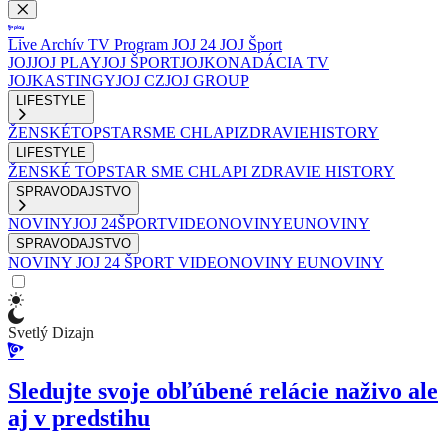
Live
Archív
TV Program
JOJ 24
JOJ Šport
JOJ
JOJ PLAY
JOJ ŠPORT
JOJKO
NADÁCIA TV
JOJ
KASTINGY
JOJ CZ
JOJ GROUP
LIFESTYLE
ŽENSKÉ
TOPSTAR
SME CHLAPI
ZDRAVIE
HISTORY
LIFESTYLE
ŽENSKÉ
TOPSTAR
SME CHLAPI
ZDRAVIE
HISTORY
SPRAVODAJSTVO
NOVINY
JOJ 24
ŠPORT
VIDEONOVINY
EUNOVINY
SPRAVODAJSTVO
NOVINY
JOJ 24
ŠPORT
VIDEONOVINY
EUNOVINY
Svetlý Dizajn
Sledujte svoje obľúbené relácie naživo ale
aj v predstihu