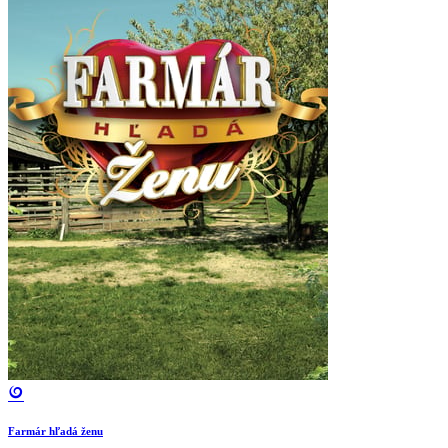
Farmár hľadá ženu