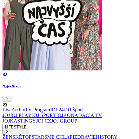
Najvyšší čas
Live
Archív
TV Program
JOJ 24
JOJ Šport
JOJ
JOJ PLAY
JOJ ŠPORT
JOJKO
NADÁCIA TV
JOJ
KASTINGY
JOJ CZ
JOJ GROUP
LIFESTYLE
ŽENSKÉ
TOPSTAR
SME CHLAPI
ZDRAVIE
HISTORY