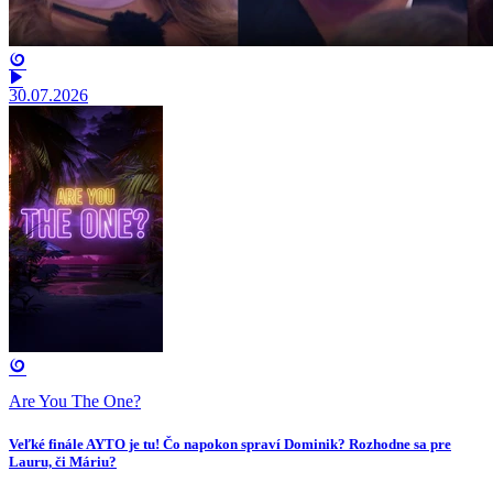
30.07.2026
Are You The One?
Veľké finále AYTO je tu! Čo napokon spraví Dominik? Rozhodne sa pre
Lauru, či Máriu?