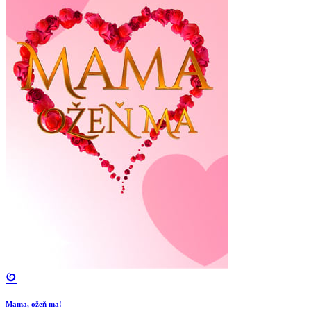
Mama, ožeň ma!