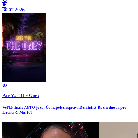
30.07.2026
Are You The One?
Veľké finále AYTO je tu! Čo napokon spraví Dominik? Rozhodne sa pre
Lauru, či Máriu?