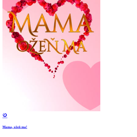
Mama, ožeň ma!