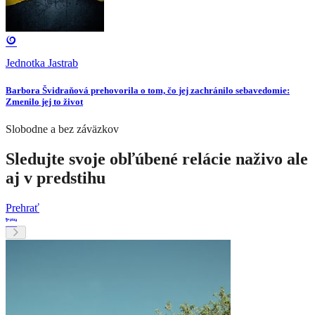
Jednotka Jastrab
Barbora Švidraňová prehovorila o tom, čo jej zachránilo sebavedomie:
Zmenilo jej to život
Slobodne a bez záväzkov
Sledujte svoje obľúbené relácie naživo ale
aj v predstihu
Prehrať