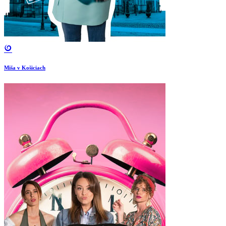
Miša v Košiciach