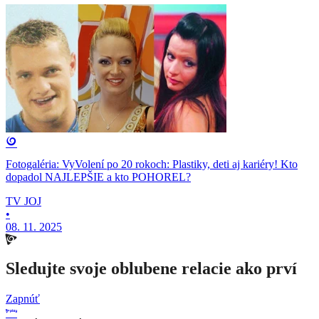
Fotogaléria: VyVolení po 20 rokoch: Plastiky, deti aj kariéry! Kto
dopadol NAJLEPŠIE a kto POHOREL?
TV JOJ
•
08. 11. 2025
Sledujte svoje oblubene relacie ako prví
Zapnúť