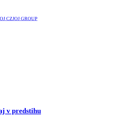
JOJ CZ
JOJ GROUP
aj v predstihu