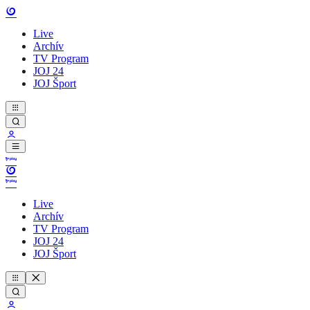
Live
Archív
TV Program
JOJ 24
JOJ Šport
Live
Archív
TV Program
JOJ 24
JOJ Šport