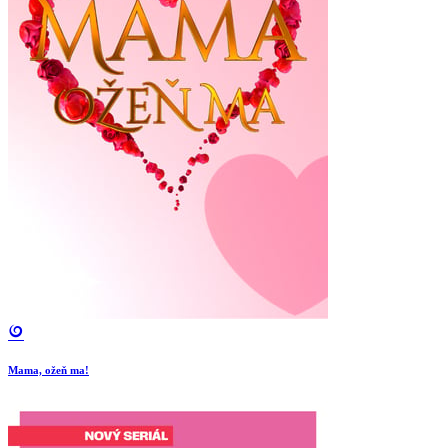
Mama, ožeň ma!