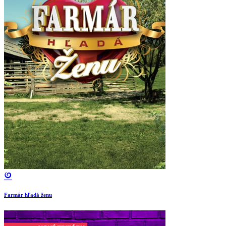
Farmár hľadá ženu