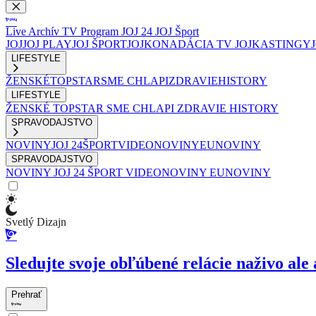
Live
Archív
TV Program
JOJ 24
JOJ Šport
JOJ
JOJ PLAY
JOJ ŠPORT
JOJKO
NADÁCIA TV JOJ
KASTINGY
LIFESTYLE
ŽENSKÉ
TOPSTAR
SME CHLAPI
ZDRAVIE
HISTORY
LIFESTYLE
ŽENSKÉ
TOPSTAR
SME CHLAPI
ZDRAVIE
HISTORY
SPRAVODAJSTVO
NOVINY
JOJ 24
ŠPORT
VIDEONOVINY
EUNOVINY
SPRAVODAJSTVO
NOVINY
JOJ 24
ŠPORT
VIDEONOVINY
EUNOVINY
Svetlý Dizajn
Sledujte svoje obľúbené relácie naživo ale 
Prehrať