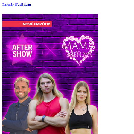
Farmár hľadá ženu