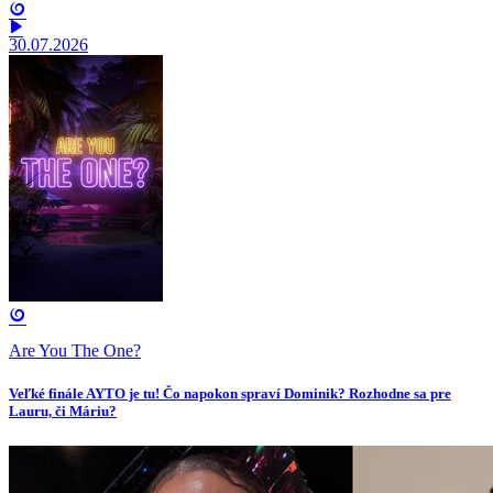
30.07.2026
Are You The One?
Veľké finále AYTO je tu! Čo napokon spraví Dominik? Rozhodne sa pre
Lauru, či Máriu?