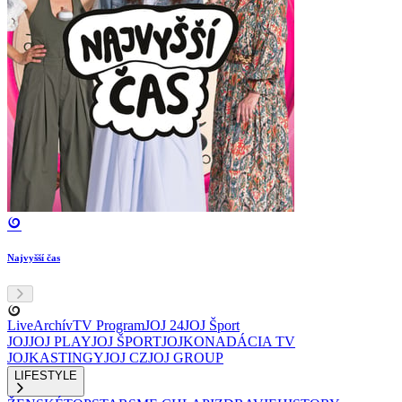
Najvyšší čas
Live
Archív
TV Program
JOJ 24
JOJ Šport
JOJ
JOJ PLAY
JOJ ŠPORT
JOJKO
NADÁCIA TV
JOJ
KASTINGY
JOJ CZ
JOJ GROUP
LIFESTYLE