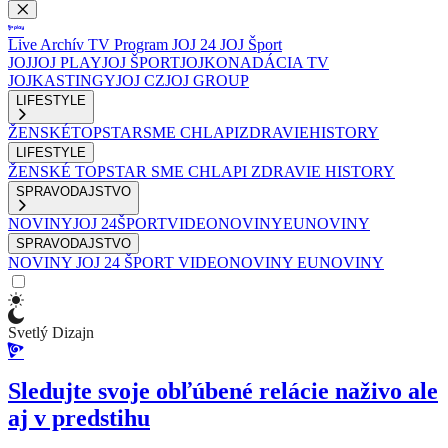
Live
Archív
TV Program
JOJ 24
JOJ Šport
JOJ
JOJ PLAY
JOJ ŠPORT
JOJKO
NADÁCIA TV
JOJ
KASTINGY
JOJ CZ
JOJ GROUP
LIFESTYLE
ŽENSKÉ
TOPSTAR
SME CHLAPI
ZDRAVIE
HISTORY
LIFESTYLE
ŽENSKÉ
TOPSTAR
SME CHLAPI
ZDRAVIE
HISTORY
SPRAVODAJSTVO
NOVINY
JOJ 24
ŠPORT
VIDEONOVINY
EUNOVINY
SPRAVODAJSTVO
NOVINY
JOJ 24
ŠPORT
VIDEONOVINY
EUNOVINY
Svetlý Dizajn
Sledujte svoje obľúbené relácie naživo ale
aj v predstihu