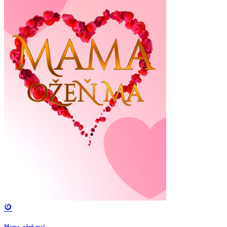
Mama, ožeň ma!