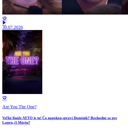
30.07.2026
Are You The One?
Veľké finále AYTO je tu! Čo napokon spraví Dominik? Rozhodne sa pre
Lauru, či Máriu?