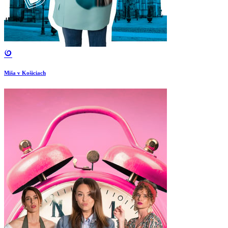
Miša v Košiciach