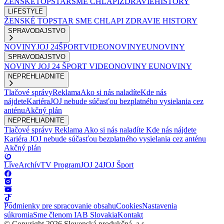
ŽENSKÉ
TOPSTAR
SME CHLAPI
ZDRAVIE
HISTORY
LIFESTYLE
ŽENSKÉ
TOPSTAR
SME CHLAPI
ZDRAVIE
HISTORY
SPRAVODAJSTVO
NOVINY
JOJ 24
ŠPORT
VIDEONOVINY
EUNOVINY
SPRAVODAJSTVO
NOVINY
JOJ 24
ŠPORT
VIDEONOVINY
EUNOVINY
NEPREHLIADNITE
Tlačové správy
Reklama
Ako si nás naladíte
Kde nás
nájdete
Kariéra
JOJ nebude súčasťou bezplatného vysielania cez
anténu
Akčný plán
NEPREHLIADNITE
Tlačové správy
Reklama
Ako si nás naladíte
Kde nás nájdete
Kariéra
JOJ nebude súčasťou bezplatného vysielania cez anténu
Akčný plán
Live
Archív
TV Program
JOJ 24
JOJ Šport
Podmienky pre spracovanie obsahu
Cookies
Nastavenia
súkromia
Sme členom IAB Slovakia
Kontakt
© Copyright 2026 Slovenská produkčná, a.s.