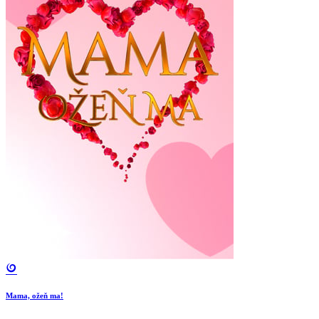
Mama, ožeň ma!