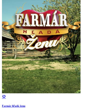
Farmár hľadá ženu